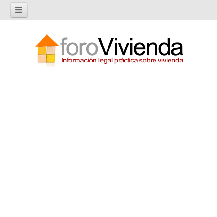
Inicio
Foro
Nuevo tema
Buscar en el foro
Categorías
Temas recientes
Reglas del Foro
Ayuda
Artículos
Artículos sobre Vivienda en Alquiler
Artículos sobre Vivienda en Propiedad
Artículos sobre la Comunidad de Propietarios