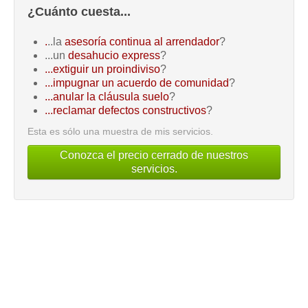
¿Cuánto cuesta...
.
..la
asesoría continua al arrendador
?
...un
desahucio express
?
...extiguir un proindiviso
?
...impugnar un acuerdo de comunidad
?
...anular la cláusula suelo
?
...reclamar defectos constructivos
?
Esta es sólo una muestra de mis servicios.
Conozca el precio cerrado de nuestros
servicios.