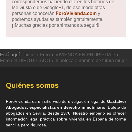
correspondernos haciendo clic en los botones de
Me Gusta o de Google+1, de ese modo otras
personas conocerán
ForoVivienda.com
y
podremos ayudarlas también gratuitamente.
¡¡Muchas gracias por animarnos a seguir!!
Está aquí:
Inicio
Foro
VIVIENDA EN PROPIEDAD
Foro del HIPOTECADO
hipoteca a nombre de futura mujer
Quiénes somos
ForoVivienda es un sitio web de divulgación legal de
Gastalver
Abogados, especialistas en derecho inmobiliario
. Bufete de
abogados en Sevilla
, desde 1976. Nuestro empeño es ofrecer
información legal práctica sobre vivienda en España de forma
sencilla pero rigurosa.