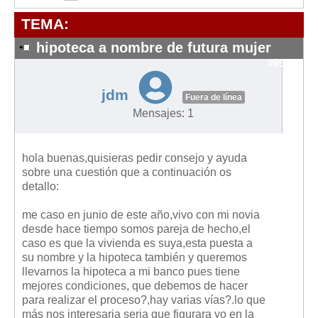
Modelos de Contratos
TEMA:
Requerimientos y comunicaciones
Formularios sobre Propiedad Horizontal
hipoteca a nombre de futura mujer
#9593
Modelos de Convocatoria de Junta de Propietarios
Modelos de Acta de Junta de Propietarios
jdm
Fuera de línea
Requerimientos y comunicaciones
Mensajes: 1
Legislación
hola buenas,quisieras pedir consejo y ayuda
Legislación sobre Arrendamientos Urbanos
sobre una cuestión que a continuación os
Legislación sobre la Comunidad de Propietarios
detallo:
Legislación sobre Adquisición de Vivienda en Propiedad
me caso en junio de este año,vivo con mi novia
Legislación de interés práctico
desde hace tiempo somos pareja de hecho,el
caso es que la vivienda es suya,esta puesta a
Diccionario
su nombre y la hipoteca también y queremos
llevarnos la hipoteca a mi banco pues tiene
Usuario
mejores condiciones, que debemos de hacer
para realizar el proceso?,hay varias vías?.lo que
Entrar / Salir
más nos interesaria seria que figurara yo en la