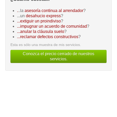
.
..la
asesoría continua al arrendador
?
...un
desahucio express
?
...extiguir un proindiviso
?
...impugnar un acuerdo de comunidad
?
...anular la cláusula suelo
?
...reclamar defectos constructivos
?
Esta es sólo una muestra de mis servicios.
Conozca el precio cerrado de nuestros
servicios.