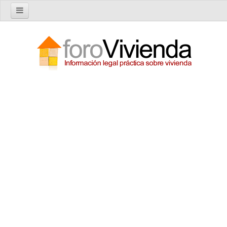
Inicio
Foro
Nuevo tema
Buscar en el foro
Categorías
Temas recientes
Reglas del Foro
Ayuda
Artículos
Artículos sobre Vivienda en Alquiler
Artículos sobre Vivienda en Propiedad
Artículos sobre la Comunidad de Propietarios