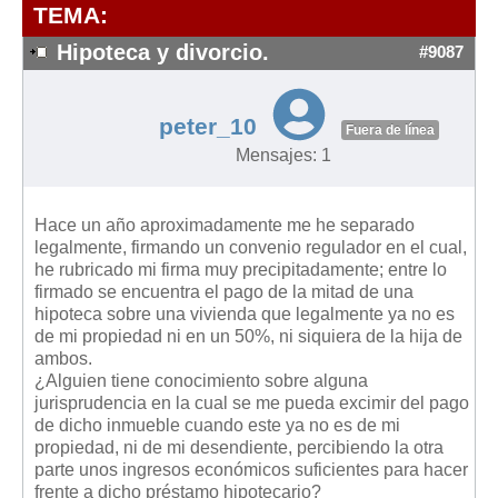
Modelos de Contratos
TEMA:
Requerimientos y comunicaciones
Hipoteca y divorcio.
#9087
Formularios sobre Propiedad Horizontal
Modelos de Convocatoria de Junta de Propietarios
peter_10
Fuera de línea
Modelos de Acta de Junta de Propietarios
Mensajes: 1
Requerimientos y comunicaciones
Legislación
Hace un año aproximadamente me he separado
legalmente, firmando un convenio regulador en el cual,
Legislación sobre Arrendamientos Urbanos
he rubricado mi firma muy precipitadamente; entre lo
Legislación sobre la Comunidad de Propietarios
firmado se encuentra el pago de la mitad de una
hipoteca sobre una vivienda que legalmente ya no es
Legislación sobre Adquisición de Vivienda en Propiedad
de mi propiedad ni en un 50%, ni siquiera de la hija de
Legislación de interés práctico
ambos.
¿Alguien tiene conocimiento sobre alguna
Diccionario
jurisprudencia en la cual se me pueda excimir del pago
de dicho inmueble cuando este ya no es de mi
Usuario
propiedad, ni de mi desendiente, percibiendo la otra
parte unos ingresos económicos suficientes para hacer
Entrar / Salir
frente a dicho préstamo hipotecario?