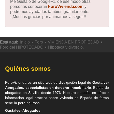
Me Gusta o de Google+1, de ese modo otras
personas conocerán
ForoVivienda.com
y
podremos ayudarlas también gratuitamente.
¡¡Muchas gracias por animarnos a seguir!!
Está aquí:
Inicio
Foro
VIVIENDA EN PROPIEDAD
Foro del HIPOTECADO
Hipoteca y divorcio.
Quiénes somos
ForoVivienda es un sitio web de divulgación legal de
Gastalver
Abogados, especialistas en derecho inmobiliario
. Bufete de
abogados en Sevilla
, desde 1976. Nuestro empeño es ofrecer
información legal práctica sobre vivienda en España de forma
sencilla pero rigurosa.
Gastalver Abogados