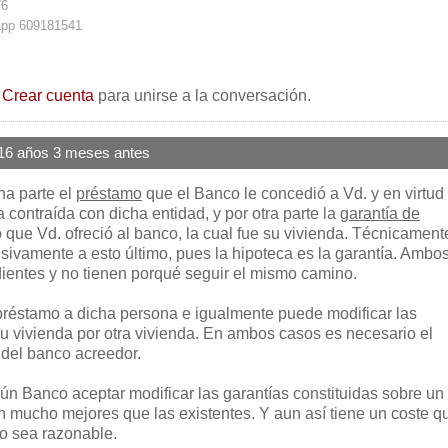
76
app 609181541
o
Crear cuenta
para unirse a la conversación.
16 años 3 meses antes
na parte el
préstamo
que el Banco le concedió a Vd. y en virtud
 contraída con dicha entidad, y por otra parte la
garantía de
que Vd. ofreció al banco, la cual fue su vivienda. Técnicamente
usivamente a esto último, pues la hipoteca es la garantía. Ambo
entes y no tienen porqué seguir el mismo camino.
l préstamo a dicha persona e igualmente puede modificar las
su vivienda por otra vivienda. En ambos casos es necesario el
del banco acreedor.
gún Banco aceptar modificar las garantías constituidas sobre un
 mucho mejores que las existentes. Y aun así tiene un coste q
o sea razonable.