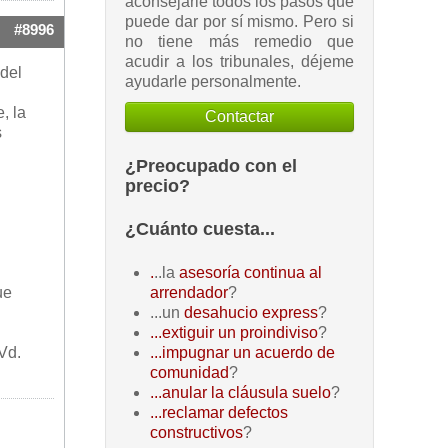
aconsejarle todos los pasos que
puede dar por sí mismo. Pero si
#8996
no tiene más remedio que
acudir a los tribunales, déjeme
 del
ayudarle personalmente.
, la
Contactar
s
¿Preocupado con el
precio?
¿Cuánto cuesta...
.
..la
asesoría continua al
ue
arrendador
?
...un
desahucio express
?
...extiguir un proindiviso
?
Vd.
...impugnar un acuerdo de
comunidad
?
...anular la cláusula suelo
?
...reclamar defectos
constructivos
?