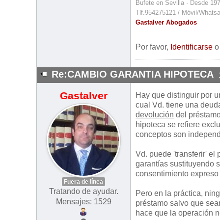
Bufete en Sevilla · Desde 19
Tlf.954275121 / Móvil/Whats
Gastalver Abogados
Por favor,
Identificarse
Re:CAMBIO GARANTIA HIPOTECA
Gastalver
Hay que distinguir por u
cual Vd. tiene una deuda
devolución
del préstamo 
hipoteca se refiere excl
conceptos son independi
Vd. puede 'transferir' e
garantías sustituyendo 
consentimiento expreso 
Fuera de línea
Tratando de ayudar.
Pero en la práctica, nin
Mensajes: 1529
préstamo salvo que sean
hace que la operación n