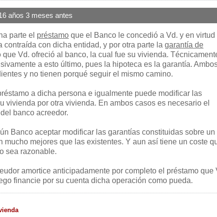
16 años 3 meses antes
na parte el
préstamo
que el Banco le concedió a Vd. y en virtud
 contraída con dicha entidad, y por otra parte la
garantía de
que Vd. ofreció al banco, la cual fue su vivienda. Técnicamente
usivamente a esto último, pues la hipoteca es la garantía. Ambo
entes y no tienen porqué seguir el mismo camino.
l préstamo a dicha persona e igualmente puede modificar las
su vivienda por otra vivienda. En ambos casos es necesario el
del banco acreedor.
gún Banco aceptar modificar las garantías constituidas sobre un
 mucho mejores que las existentes. Y aun así tiene un coste q
o sea razonable.
deudor amortice anticipadamente por completo el préstamo que 
uego financie por su cuenta dicha operación como pueda.
vienda