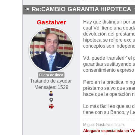
Re:CAMBIO GARANTIA HIPOTECA
Gastalver
Hay que distinguir por u
cual Vd. tiene una deuda
devolución
del préstamo 
hipoteca se refiere excl
conceptos son independi
Vd. puede 'transferir' e
garantías sustituyendo 
consentimiento expreso 
Fuera de línea
Tratando de ayudar.
Pero en la práctica, nin
Mensajes: 1529
préstamo salvo que sean
hace que la operación n
Lo más fácil es que su 
tiene con su Banco, y l
Miguel Gastalver Trujillo
Abogado especialista en Vi