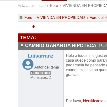
Está aquí:
Inicio
Foro
VIVIENDA EN PROPIED
Foro
VIVIENDA EN PROPIEDAD
Foro del
TEMA:
CAMBIO GARANTIA HIPOTECA
16 a
Luisarranz
Hola a todos, me gustarí
casa quede como garantí
pagarmela he pensado e
Autor del tema
cuando mi casa no qued
Fuera de línea
gracias.
Mensajes: 2
Por favor,
Identificarse