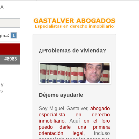
CA
gina:
1
¿Problemas de vivienda?
#8983
 y
as
Déjeme ayudarle
Soy Miguel Gastalver,
abogado
especialista en derecho
inmobiliario
. Aquí
en el foro
puedo darle una primera
orientación legal
, incluso