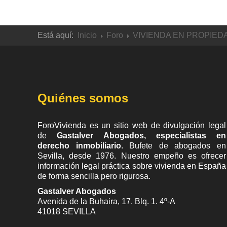
Está aquí:
Inicio
Foro
VIVIENDA EN PROPIED
Quiénes somos
ForoVivienda es un sitio web de divulgación legal
de
Gastalver Abogados, especialistas en
derecho inmobiliario
. Bufete de
abogados en
Sevilla
, desde 1976. Nuestro empeño es ofrecer
información legal práctica sobre vivienda en España
de forma sencilla pero rigurosa.
Gastalver Abogados
Avenida de la Buhaira, 17. Blq. 1. 4º-A
41018
SEVILLA