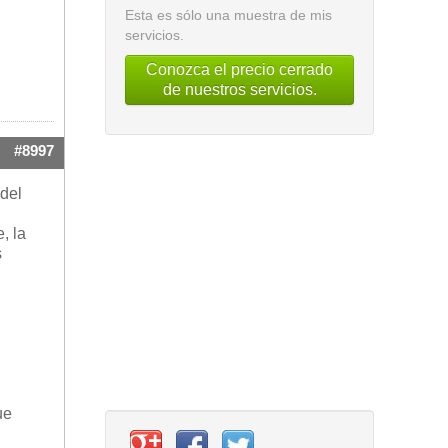
Esta es sólo una muestra de mis
servicios.
Conozca el precio cerrado
de nuestros servicios.
#8997
 del
, la
s
ue