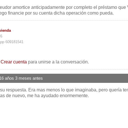
deudor amortice anticipadamente por completo el préstamo que 
uego financie por su cuenta dicha operación como pueda.
vienda
76
app 609181541
o
Crear cuenta
para unirse a la conversación.
16 años 3 meses antes
su respuesta. Era mas menos lo que imaginaba, pero quería te
ias de nuevo, me ha ayudado enormemente.