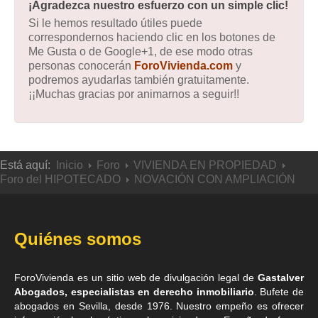
¡Agradezca nuestro esfuerzo con un simple clic!
Si le hemos resultado útiles puede
correspondernos haciendo clic en los botones de
Me Gusta o de Google+1, de ese modo otras
personas conocerán
ForoVivienda.com
y
podremos ayudarlas también gratuitamente.
¡¡Muchas gracias por animarnos a seguir!!
Está aquí:
Inicio
Foro
VIVIENDA EN PROPIEDAD
Foro del HIPOTECADO
NOVACIÓN CON AMPLIACIÓN
Quiénes somos
ForoVivienda es un sitio web de divulgación legal de
Gastalver
Abogados, especialistas en derecho inmobiliario
. Bufete de
abogados en Sevilla
, desde 1976. Nuestro empeño es ofrecer