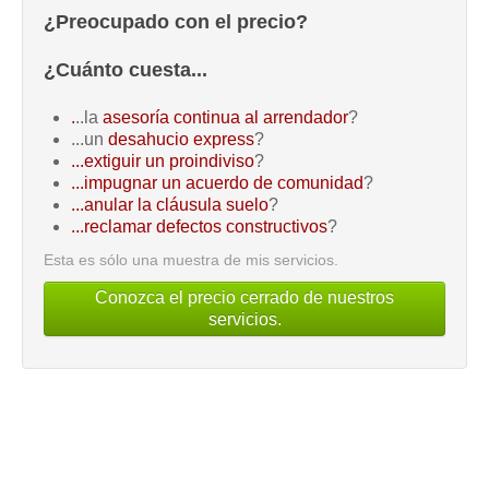
¿Preocupado con el precio?
¿Cuánto cuesta...
.
..la
asesoría continua al arrendador
?
...un
desahucio express
?
...extiguir un proindiviso
?
...impugnar un acuerdo de comunidad
?
...anular la cláusula suelo
?
...reclamar defectos constructivos
?
Esta es sólo una muestra de mis servicios.
Conozca el precio cerrado de nuestros
servicios.