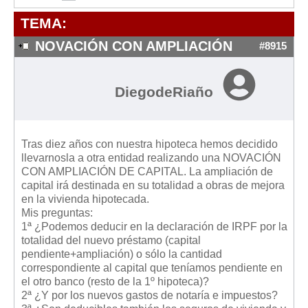
Modelos de Contratos
TEMA:
Requerimientos y comunicaciones
Formularios sobre Propiedad Horizontal
NOVACIÓN CON AMPLIACIÓN
#8915
Modelos de Convocatoria de Junta de Propietarios
Modelos de Acta de Junta de Propietarios
DiegodeRiaño
Requerimientos y comunicaciones
Legislación
Tras diez años con nuestra hipoteca hemos decidido
Legislación sobre Arrendamientos Urbanos
llevarnosla a otra entidad realizando una NOVACIÓN
CON AMPLIACIÓN DE CAPITAL. La ampliación de
Legislación sobre la Comunidad de Propietarios
capital irá destinada en su totalidad a obras de mejora
Legislación sobre Adquisición de Vivienda en Propiedad
en la vivienda hipotecada.
Mis preguntas:
Legislación de interés práctico
1ª ¿Podemos deducir en la declaración de IRPF por la
totalidad del nuevo préstamo (capital
Diccionario
pendiente+ampliación) o sólo la cantidad
correspondiente al capital que teníamos pendiente en
Usuario
el otro banco (resto de la 1º hipoteca)?
2ª ¿Y por los nuevos gastos de notaría e impuestos?
Entrar / Salir