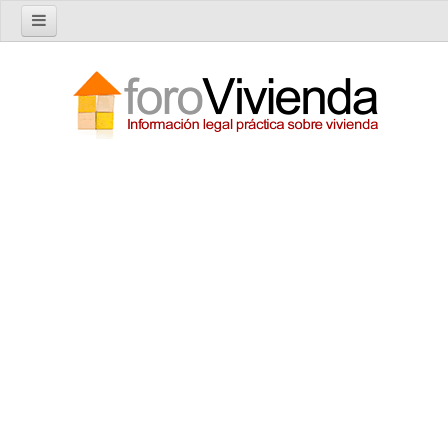
Inicio
Foro
Nuevo tema
Buscar en el foro
Categorías
Temas recientes
Reglas del Foro
Ayuda
Artículos
Artículos sobre Vivienda en Alquiler
Artículos sobre Vivienda en Propiedad
Artículos sobre la Comunidad de Propietarios