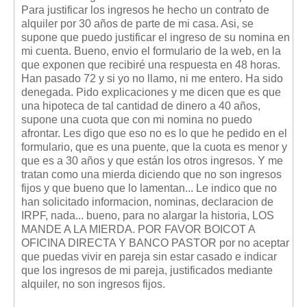
Mis boletines
Para justificar los ingresos he hecho un contrato de
alquiler por 30 años de parte de mi casa. Asi, se
supone que puedo justificar el ingreso de su nomina en
mi cuenta. Bueno, envio el formulario de la web, en la
que exponen que recibiré una respuesta en 48 horas.
Han pasado 72 y si yo no llamo, ni me entero. Ha sido
denegada. Pido explicaciones y me dicen que es que
una hipoteca de tal cantidad de dinero a 40 años,
supone una cuota que con mi nomina no puedo
afrontar. Les digo que eso no es lo que he pedido en el
formulario, que es una puente, que la cuota es menor y
que es a 30 años y que están los otros ingresos. Y me
tratan como una mierda diciendo que no son ingresos
fijos y que bueno que lo lamentan... Le indico que no
han solicitado informacion, nominas, declaracion de
IRPF, nada... bueno, para no alargar la historia, LOS
MANDE A LA MIERDA. POR FAVOR BOICOT A
OFICINA DIRECTA Y BANCO PASTOR por no aceptar
que puedas vivir en pareja sin estar casado e indicar
que los ingresos de mi pareja, justificados mediante
alquiler, no son ingresos fijos.