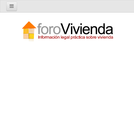
Inicio
Foro
Nuevo tema
Buscar en el foro
Categorías
Temas recientes
Reglas del Foro
Ayuda
Artículos
Artículos sobre Vivienda en Alquiler
Artículos sobre Vivienda en Propiedad
Artículos sobre la Comunidad de Propietarios