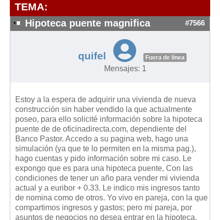
Modelos de Contratos
TEMA:
Requerimientos y comunicaciones
Hipoteca puente magnifica
#7566
Formularios sobre Propiedad Horizontal
Modelos de Convocatoria de Junta de Propietarios
quifel
Fuera de línea
Modelos de Acta de Junta de Propietarios
Mensajes: 1
Requerimientos y comunicaciones
Legislación
Estoy a la espera de adquirir una vivienda de nueva
construcción sin haber vendido la que actualmente
Legislación sobre Arrendamientos Urbanos
poseo, para ello solicité información sobre la hipoteca
Legislación sobre la Comunidad de Propietarios
puente de de oficinadirecta.com, dependiente del
Banco Pastor. Accedo a su pagina web, hago una
Legislación sobre Adquisición de Vivienda en Propiedad
simulación (ya que te lo permiten en la misma pag.),
Legislación de interés práctico
hago cuentas y pido información sobre mi caso. Le
expongo que es para una hipoteca puente, Con las
Diccionario
condiciones de tener un año para vender mi vivienda
actual y a euribor + 0.33. Le indico mis ingresos tanto
Usuario
de nomina como de otros. Yo vivo en pareja, con la que
compartimos ingresos y gastos; pero mi pareja, por
Entrar / Salir
asuntos de negocios no desea entrar en la hipoteca.