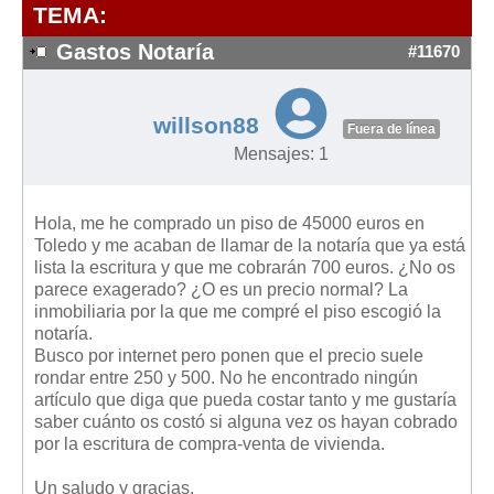
Modelos de Contratos
TEMA:
Requerimientos y comunicaciones
Gastos Notaría
#11670
Formularios sobre Propiedad Horizontal
Modelos de Convocatoria de Junta de Propietarios
willson88
Fuera de línea
Modelos de Acta de Junta de Propietarios
Mensajes: 1
Requerimientos y comunicaciones
Legislación
Hola, me he comprado un piso de 45000 euros en
Toledo y me acaban de llamar de la notaría que ya está
Legislación sobre Arrendamientos Urbanos
lista la escritura y que me cobrarán 700 euros. ¿No os
Legislación sobre la Comunidad de Propietarios
parece exagerado? ¿O es un precio normal? La
inmobiliaria por la que me compré el piso escogió la
Legislación sobre Adquisición de Vivienda en Propiedad
notaría.
Legislación de interés práctico
Busco por internet pero ponen que el precio suele
rondar entre 250 y 500. No he encontrado ningún
Diccionario
artículo que diga que pueda costar tanto y me gustaría
saber cuánto os costó si alguna vez os hayan cobrado
Usuario
por la escritura de compra-venta de vivienda.
Entrar / Salir
Un saludo y gracias,