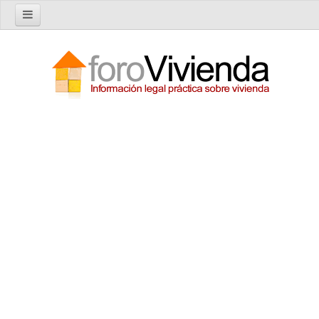
Inicio
Foro
Nuevo tema
Buscar en el foro
Categorías
Temas recientes
Reglas del Foro
Ayuda
Artículos
Artículos sobre Vivienda en Alquiler
Artículos sobre Vivienda en Propiedad
Artículos sobre la Comunidad de Propietarios