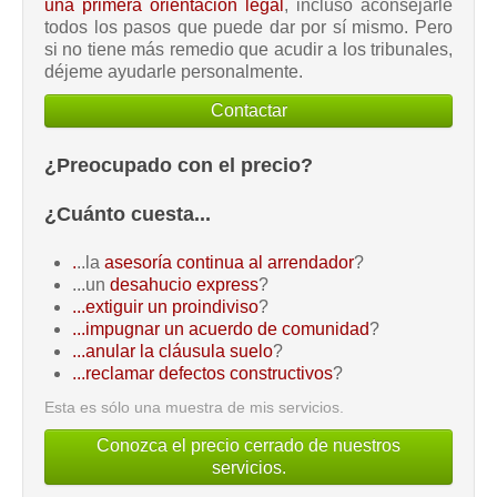
una primera orientación legal
, incluso aconsejarle
todos los pasos que puede dar por sí mismo. Pero
si no tiene más remedio que acudir a los tribunales,
déjeme ayudarle personalmente.
Contactar
¿Preocupado con el precio?
¿Cuánto cuesta...
.
..la
asesoría continua al arrendador
?
...un
desahucio express
?
...extiguir un proindiviso
?
...impugnar un acuerdo de comunidad
?
...anular la cláusula suelo
?
...reclamar defectos constructivos
?
Esta es sólo una muestra de mis servicios.
Conozca el precio cerrado de nuestros
servicios.