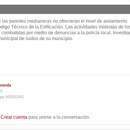
e las paredes medianeras no ofrecieran el nivel de aislamiento
digo Técnico de la Edificación. Las actividades molestas de lo
 combatidas por medio de denuncias a la policía local. Investiq
unicipal de ruidos de su municipio.
vienda
76
app 609181541
o
Crear cuenta
para unirse a la conversación.