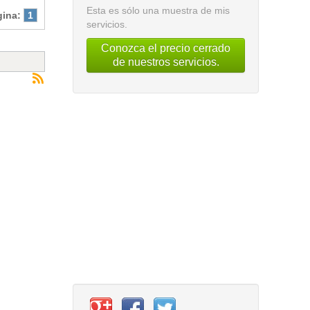
Esta es sólo una muestra de mis
gina:
1
servicios.
Conozca el precio cerrado
de nuestros servicios.