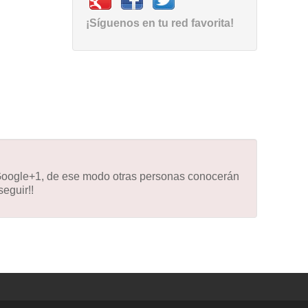
¡Síguenos en tu red favorita!
 Google+1, de ese modo otras personas conocerán
eguir!!