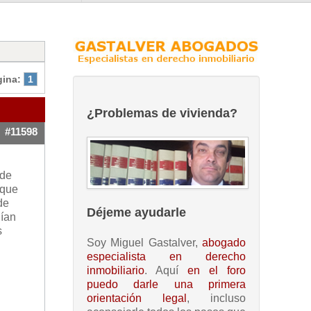
gina:
1
¿Problemas de vivienda?
#11598
 de
 que
de
Déjeme ayudarle
nían
s
Soy Miguel Gastalver,
abogado
especialista en derecho
inmobiliario
. Aquí
en el foro
puedo darle una primera
orientación legal
, incluso