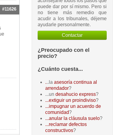
aconsejarle todos los pasos que
puede dar por sí mismo. Pero si
#11626
no tiene más remedio que
acudir a los tribunales, déjeme
ayudarle personalmente.
s
ue
Contactar
¿Preocupado con el
precio?
¿Cuánto cuesta...
.
..la
asesoría continua al
arrendador
?
...un
desahucio express
?
...extiguir un proindiviso
?
...impugnar un acuerdo de
comunidad
?
...anular la cláusula suelo
?
...reclamar defectos
constructivos
?