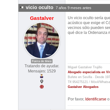
vicio oculto
7 años 9 meses antes
Gastalver
Un vicio oculto sería qu
acústico que exige el Có
vecinos sólo pueden ser
qué dice la Ordenanza m
Fuera de línea
Tratando de ayudar.
Miguel Gastalver Trujillo
Mensajes: 1529
Abogado especialista en Vi
Bufete en Sevilla · Desde 19
Tlf.954275121 / Móvil/Whats
Gastalver Abogados
Por favor,
Identificarse