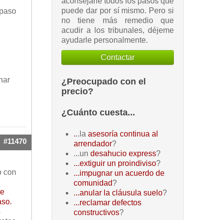
aconsejarle todos los pasos que
puede dar por sí mismo. Pero si
 paso
no tiene más remedio que
acudir a los tribunales, déjeme
ayudarle personalmente.
Contactar
nar
¿Preocupado con el
precio?
¿Cuánto cuesta...
.
..la
asesoría continua al
#11470
arrendador
?
...un
desahucio express
?
...extiguir un proindiviso
?
o con
...impugnar un acuerdo de
comunidad
?
te
...anular la cláusula suelo
?
aso.
...reclamar defectos
s
constructivos
?