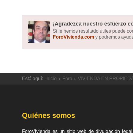
¡Agradezca nuestro esfuerzo co
Si le hemos resultado útiles puede c
ForoVivienda.com
y podremos ayudar
Está aquí:
Inicio
Foro
VIVIENDA EN PROPIED
Quiénes somos
ForoVivienda es un sitio web de divulgación legal