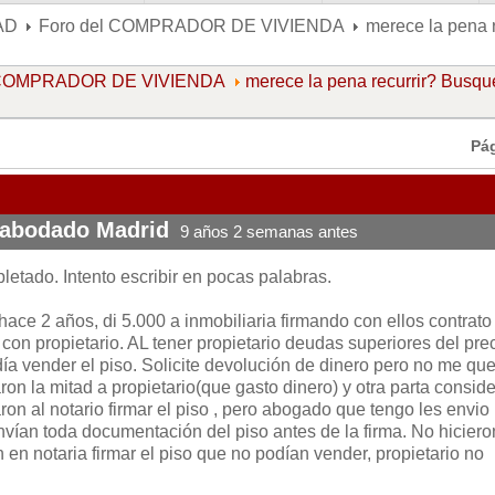
AD
Foro del COMPRADOR DE VIVIENDA
merece la pena 
l COMPRADOR DE VIVIENDA
merece la pena recurrir? Busq
Pá
 abodado Madrid
9 años 2 semanas antes
etado. Intento escribir en pocas palabras.
ace 2 años, di 5.000 a inmobiliaria firmando con ellos contrato
on propietario. AL tener propietario deudas superiores del pre
ía vender el piso. Solicite devolución de dinero pero no me que
on la mitad a propietario(que gasto dinero) y otra parta consid
ron al notario firmar el piso , pero abogado que tengo les envio
vían toda documentación del piso antes de la firma. No hiciero
 en notaria firmar el piso que no podían vender, propietario no