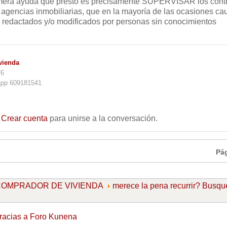
imera ayuda que presto es precisamente SUPERVISAR los cont
s agencias inmobiliarias, que en la mayoría de las ocasiones c
 redactados y/o modificados por personas sin conocimientos
vienda
76
app 609181541
o
Crear cuenta
para unirse a la conversación.
Pá
l COMPRADOR DE VIVIENDA
merece la pena recurrir? Busq
racias a
Foro Kunena