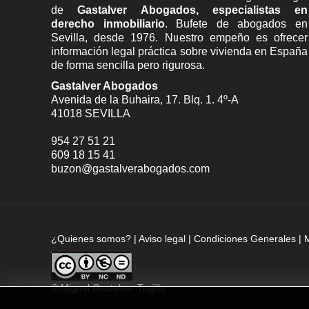
de
Gastalver Abogados, especialistas en
derecho inmobiliario
. Bufete de
abogados en
Sevilla
, desde 1976. Nuestro empeño es ofrecer
información legal práctica sobre vivienda en España
de forma sencilla pero rigurosa.
Gastalver Abogados
Avenida de la Buhaira, 17. Blq. 1. 4º-A
41018
SEVILLA
954 27 51 21
609 18 15 41
buzon@gastalverabogados.com
¿Quienes somos?
|
Aviso legal
|
Condiciones Generales
|
©
Miguel Gastalver Trujillo