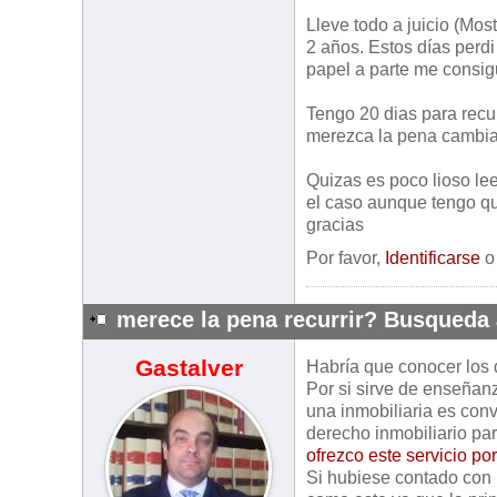
Lleve todo a juicio (Mos
2 años. Estos días perdi
papel a parte me consigu
Tengo 20 dias para recur
merezca la pena cambiar
Quizas es poco lioso lee
el caso aunque tengo q
gracias
Por favor,
Identificarse
merece la pena recurrir? Busqueda
Gastalver
Habría que conocer los d
Por si sirve de enseñan
una inmobiliaria es conv
derecho inmobiliario pa
ofrezco este servicio po
Si hubiese contado con l