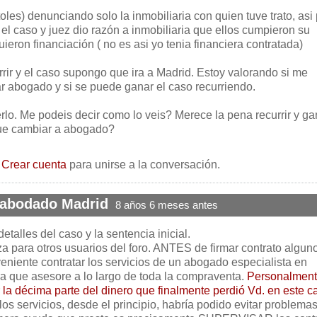
toles) denunciando solo la inmobiliaria con quien tuve trato, asi
 el caso y juez dio razón a inmobiliaria que ellos cumpieron su
ieron financiación ( no es asi yo tenia financiera contratada)
rir y el caso supongo que ira a Madrid. Estoy valorando si me
 abogado y si se puede ganar el caso recurriendo.
rlo. Me podeis decir como lo veis? Merece la pena recurrir y ga
ue cambiar a abogado?
o
Crear cuenta
para unirse a la conversación.
 abodado Madrid
8 años 6 meses antes
etalles del caso y la sentencia inicial.
za para otros usuarios del foro. ANTES de firmar contrato algun
eniente contratar los servicios de un abogado especialista en
ra que asesore a lo largo de toda la compraventa.
Personalmen
r la décima parte del dinero que finalmente perdió Vd. en este c
os servicios, desde el principio, habría podido evitar problema