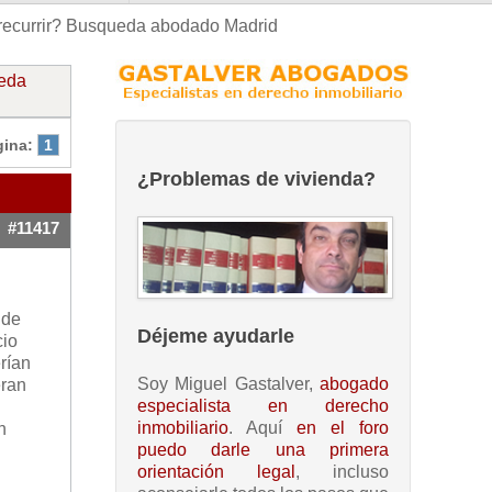
recurrir? Busqueda abodado Madrid
ueda
gina:
1
¿Problemas de vivienda?
#11417
 de
Déjeme ayudarle
cio
rían
Soy Miguel Gastalver,
abogado
eran
especialista en derecho
inmobiliario
. Aquí
en el foro
n
puedo darle una primera
orientación legal
, incluso