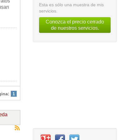
ratos
Esta es sólo una muestra de mis
ausan
servicios.
Conozca el precio cerrado
de nuestros servicios.
gina:
1
ueda