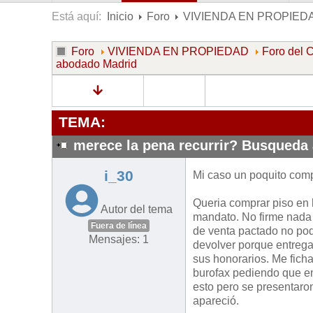
Está aquí:
Inicio
Foro
VIVIENDA EN PROPIED
Foro
VIVIENDA EN PROPIEDAD
Foro de
abodado Madrid
TEMA:
merece la pena recurrir? Busqueda
i_30
Mi caso un poquito compl
Queria comprar piso en h
Autor del tema
mandato. No firme nada c
Fuera de línea
de venta pactado no pod
Mensajes: 1
devolver porque entregar
sus honorarios. Me ficha
burofax pediendo que en
esto pero se presentaron
apareció.