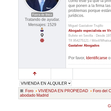
como este ya que la pr
que ponen a la firma la
problemas porque están
Fuera de línea
jurídicos.
Tratando de ayudar.
Mensajes: 1529
Miguel Gastalver Trujillo
Abogado especialista en Vi
Bufete en Sevilla · Desde 19
Tlf.954275121 / Móvil/Whats
Gastalver Abogados
Por favor,
Identificarse
Foro
VIVIENDA EN PROPIEDAD
Foro de
abodado Madrid
G