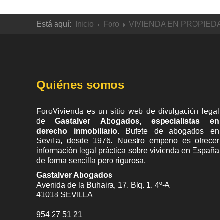
Está aquí:
Inicio
Foro
VIVIENDA EN PROPIED
Quiénes somos
ForoVivienda es un sitio web de divulgación legal
de
Gastalver Abogados, especialistas en
derecho inmobiliario
. Bufete de
abogados en
Sevilla
, desde 1976. Nuestro empeño es ofrecer
información legal práctica sobre vivienda en España
de forma sencilla pero rigurosa.
Gastalver Abogados
Avenida de la Buhaira, 17. Blq. 1. 4º-A
41018
SEVILLA
954 27 51 21