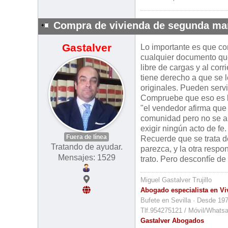
Compra de vivienda de segunda m
Gastalver
Lo importante es que co
cualquier documento que 
libre de cargas y al cor
tiene derecho a que se 
originales. Pueden servi
Compruebe que eso es lo
"el vendedor afirma que 
comunidad pero no se ap
exigir ningún acto de fe.
Fuera de línea
Recuerde que se trata d
Tratando de ayudar.
parezca, y la otra resp
Mensajes: 1529
trato. Pero desconfíe de
Miguel Gastalver Trujillo
Abogado especialista en Vi
Bufete en Sevilla · Desde 19
Tlf.954275121 / Móvil/Whats
Gastalver Abogados