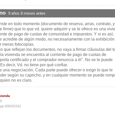
ano
9 años 8 meses antes
nste en todo momento (documento de reserva, arras, contrato, y
firme) que lo que vd. quiere adquirir y se le ofrece es una viv
riente de pago de cuotas de comunidad e impuestos. Y si es así, 
le acredite de algún modo, no necesariamente con la exhibición
r meras fotocopias.
 que reflejan los documentos, no vaya a firmar cláusulas del t
la vivienda se encuentra al corriente de pago de cuotas de
orta certificado y el comprador renuncia a él". No se le puede
 Es decir, Vd. no tiene por qué confiar.
e una negociación. Cada parte puede ofrecer o exigir lo que le
onder según su capricho, y en cualquier momento se puede romp
 quien no es claro.
vienda
76
app 609181541