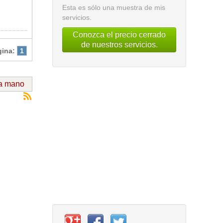
Esta es sólo una muestra de mis
servicios.
Conozca el precio cerrado
de nuestros servicios.
gina:
1
da mano