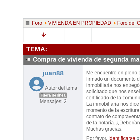
Foro
VIVIENDA EN PROPIEDAD
Foro de
TEMA:
Compra de vivienda de segunda m
juan88
Me encuentro en pleno 
firmado un documento de
inmobiliaria nos entreg
Autor del tema
solicitado que nos ense
Fuera de línea
certificado de la comunid
Mensajes: 2
La inmobiliaria nos dice
momento de la escritura
contrato de compraventa
de la notaría. ¿Deberían
Muchas gracias,
Por favor,
Identificarse