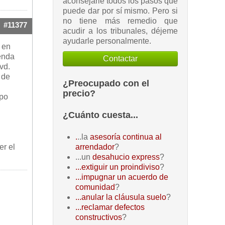
aconsejarle todos los pasos que
puede dar por sí mismo. Pero si
no tiene más remedio que
#11377
acudir a los tribunales, déjeme
ayudarle personalmente.
 en
ienda
Contactar
vd.
 de
¿Preocupado con el
precio?
ipo
¿Cuánto cuesta...
.
..la
asesoría continua al
er el
arrendador
?
...un
desahucio express
?
...extiguir un proindiviso
?
...impugnar un acuerdo de
comunidad
?
...anular la cláusula suelo
?
...reclamar defectos
constructivos
?