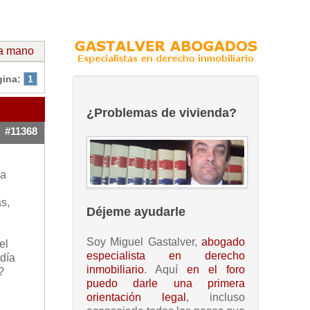
da mano
gina:
1
¿Problemas de vivienda?
#11368
la
s,
Déjeme ayudarle
.
Soy Miguel Gastalver,
abogado
el
especialista en derecho
día
inmobiliario
. Aquí
en el foro
?
puedo darle una primera
orientación legal
, incluso