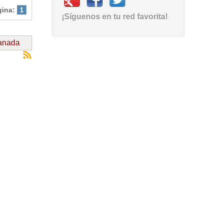
gina:
1
¡Síguenos en tu red favorita!
ranada