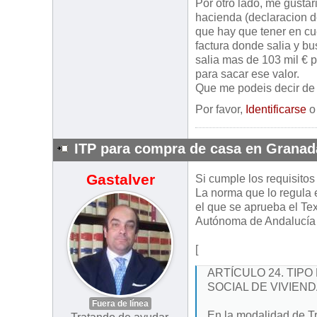
Por otro lado, me gusta
hacienda (declaracion d
que hay que tener en cuen
factura donde salia y bus
salia mas de 103 mil € 
para sacar ese valor.
Que me podeis decir de
Por favor,
Identificarse
ITP para compra de casa en Granad
Gastalver
Si cumple los requisitos
La norma que lo regula e
el que se aprueba el Te
Autónoma de Andalucía e
[
ARTÍCULO 24. TIP
SOCIAL DE VIVIEN
Fuera de línea
En la modalidad de T