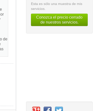
Esta es sólo una muestra de mis
servicios.
re
nor
Conozca el precio cerrado
y
de nuestros servicios.
no de
e
as