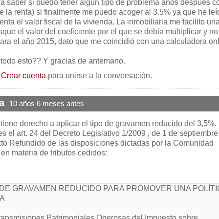
ria saber si puedo tener algun tipo de problema años despues c
e la renta) si finalmente me puedo acoger al 3.5% ya que he leí
ta el valor fiscal de la vivienda. La inmobiliaria me facilito un
que el valor del coeficiente por el que se debia multiplicar y no
para el año 2015, dato que me coincidió con una calculadora on
 todo esto?? Y gracias de antemano.
o
Crear cuenta
para unirse a la conversación.
a
10 años 6 meses antes
 tiene derecho a aplicar el tipo de gravamen reducido del 3,5%.
s el art. 24 del Decreto Legislativo 1/2009 , de 1 de septiembre 
xto Refundido de las disposiciones dictadas por la Comunidad
n materia de tributos cedidos:
O DE GRAVAMEN REDUCIDO PARA PROMOVER UNA POLÍTI
DA
ransmisiones Patrimoniales Onerosas del Impuesto sobre