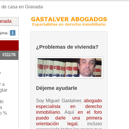
a de casa en Granada
ranada
gina:
1
¿Problemas de vivienda?
#11176
e
r a
Déjeme ayudarle
glar
Soy Miguel Gastalver,
abogado
to
especialista en derecho
a
inmobiliario
. Aquí
en el foro
to %
puedo darle una primera
orientación legal
, incluso