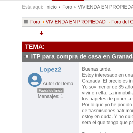
Está aquí:
Inicio
Foro
VIVIENDA EN PROPIED
Foro
VIVIENDA EN PROPIEDAD
Foro de
TEMA:
ITP para compra de casa en Granad
Lopez2
Buenas tarde.
Estoy interesado en un
Granada. El precio es in
Autor del tema
Yo soy menor de 35 años
Fuera de línea
vivir en ella. La inmobi
Mensajes: 1
los papeles de poner la
Por lo que yo he podido
de trasmisiones patrimon
estoy en duda. Y no quie
sera el que tenga que pa