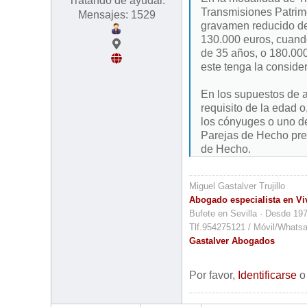
Tratando de ayudar.
Transmisiones Patrimo
Mensajes: 1529
gravamen reducido del
130.000 euros, cuando
de 35 años, o 180.000
este tenga la conside
En los supuestos de a
requisito de la edad 
los cónyuges o uno de
Parejas de Hecho prev
de Hecho.
Miguel Gastalver Trujillo
Abogado especialista en Vi
Bufete en Sevilla · Desde 19
Tlf.954275121 / Móvil/Whats
Gastalver Abogados
Por favor,
Identificarse