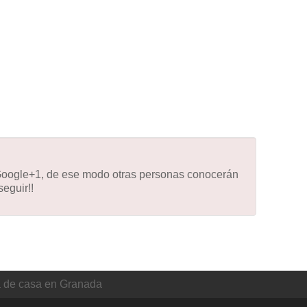
 Google+1, de ese modo otras personas conocerán
eguir!!
a de casa en Granada