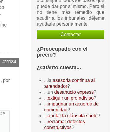
aconsejarle todos los pasos que
on
puede dar por sí mismo. Pero si
do
no tiene más remedio que
a
acudir a los tribunales, déjeme
ayudarle personalmente.
line
Contactar
¿Preocupado con el
precio?
#11184
¿Cuánto cuesta...
, por
.
..la
asesoría continua al
arrendador
?
...un
desahucio express
?
...extiguir un proindiviso
?
...impugnar un acuerdo de
comunidad
?
CA
...anular la cláusula suelo
?
...reclamar defectos
constructivos
?