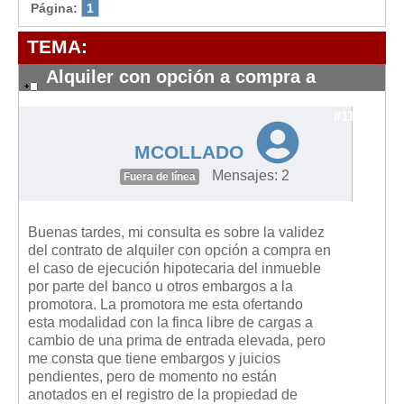
Modelos de Contratos
Página:
1
Requerimientos y comunicaciones
TEMA:
Formularios sobre Propiedad Horizontal
Alquiler con opción a compra a
Modelos de Convocatoria de Junta de Propietarios
promotora
Modelos de Acta de Junta de Propietarios
#11018
Requerimientos y comunicaciones
MCOLLADO
Legislación
Mensajes: 2
Fuera de línea
Legislación sobre Arrendamientos Urbanos
Legislación sobre la Comunidad de Propietarios
Buenas tardes, mi consulta es sobre la validez
del contrato de alquiler con opción a compra en
Legislación sobre Adquisición de Vivienda en Propiedad
el caso de ejecución hipotecaria del inmueble
por parte del banco u otros embargos a la
Legislación de interés práctico
promotora. La promotora me esta ofertando
Diccionario
esta modalidad con la finca libre de cargas a
cambio de una prima de entrada elevada, pero
Usuario
me consta que tiene embargos y juicios
pendientes, pero de momento no están
Entrar / Salir
anotados en el registro de la propiedad de