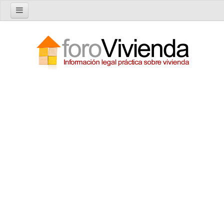
Inicio
Foro
Nuevo tema
Buscar en el foro
Categorías
Temas recientes
Reglas del Foro
Ayuda
Artículos
Artículos sobre Vivienda en Alquiler
Artículos sobre Vivienda en Propiedad
Artículos sobre la Comunidad de Propietarios