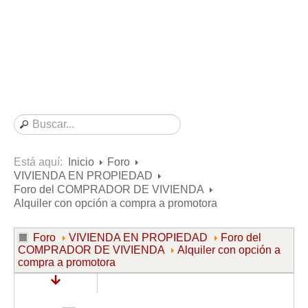
Consultas resueltas sobre Vivienda en Alquiler
Consultas resueltas sobre Vivienda en Propiedad
Consultas resueltas sobre la Comunidad de Propietarios
Formularios
Formularios de Arrendamientos Urbanos
Contratos de Arrendamiento
De vivienda
De uso distinto al de vivienda
Está aquí:
Inicio
Foro
VIVIENDA EN PROPIEDAD
Otros contratos de Arrendamiento
Foro del COMPRADOR DE VIVIENDA
Requerimientos y comunicaciones
Alquiler con opción a compra a promotora
Para contratos posteriores al 6 de junio de 2013
Foro
VIVIENDA EN PROPIEDAD
Foro del
Para contratos anteriores al 6 de junio de 2013
COMPRADOR DE VIVIENDA
Alquiler con opción a
compra a promotora
Para contratos de Renta Antigua
Formularios sobre Vivienda en Propiedad