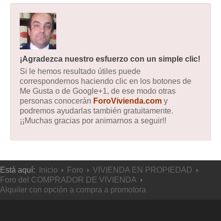
¡Agradezca nuestro esfuerzo con un simple clic!
Si le hemos resultado útiles puede
correspondernos haciendo clic en los botones de
Me Gusta o de Google+1, de ese modo otras
personas conocerán
ForoVivienda.com
y
podremos ayudarlas también gratuitamente.
¡¡Muchas gracias por animarnos a seguir!!
Está aquí:
Inicio
Foro
VIVIENDA EN PROPIEDAD
Foro del COMPRADOR DE VIVIENDA
Alquiler con opción a compra a promotora