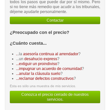
todos los pasos que puede dar por sí mismo. Pero
si no tiene más remedio que acudir a los tribunales,
déjeme ayudarle personalmente.
Contactar
¿Preocupado con el precio?
¿Cuánto cuesta...
.
..la
asesoría continua al arrendador
?
...un
desahucio express
?
...extiguir un proindiviso
?
...impugnar un acuerdo de comunidad
?
...anular la cláusula suelo
?
...reclamar defectos constructivos
?
Esta es sólo una muestra de mis servicios.
Conozca el precio cerrado de nuestros
servicios.