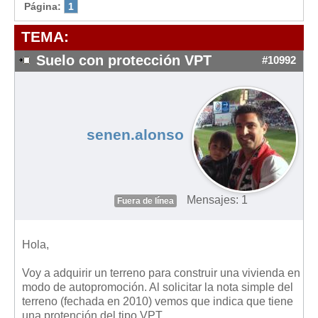
Modelos de Contratos
Página:
1
Requerimientos y comunicaciones
TEMA:
Formularios sobre Propiedad Horizontal
Suelo con protección VPT
#10992
Modelos de Convocatoria de Junta de Propietarios
Modelos de Acta de Junta de Propietarios
Requerimientos y comunicaciones
senen.alonso
Legislación
Legislación sobre Arrendamientos Urbanos
Legislación sobre la Comunidad de Propietarios
Mensajes: 1
Fuera de línea
Legislación sobre Adquisición de Vivienda en Propiedad
Legislación de interés práctico
Hola,
Diccionario
Voy a adquirir un terreno para construir una vivienda en
Usuario
modo de autopromoción. Al solicitar la nota simple del
terreno (fechada en 2010) vemos que indica que tiene
Entrar / Salir
una protención del tipo VPT.