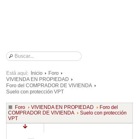
Consultas resueltas sobre Vivienda en Alquiler
Consultas resueltas sobre Vivienda en Propiedad
Consultas resueltas sobre la Comunidad de Propietarios
Formularios
Formularios de Arrendamientos Urbanos
Contratos de Arrendamiento
De vivienda
De uso distinto al de vivienda
Está aquí:
Inicio
Foro
VIVIENDA EN PROPIEDAD
Otros contratos de Arrendamiento
Foro del COMPRADOR DE VIVIENDA
Requerimientos y comunicaciones
Suelo con protección VPT
Para contratos posteriores al 6 de junio de 2013
Foro
VIVIENDA EN PROPIEDAD
Foro del
Para contratos anteriores al 6 de junio de 2013
COMPRADOR DE VIVIENDA
Suelo con protección
VPT
Para contratos de Renta Antigua
Formularios sobre Vivienda en Propiedad