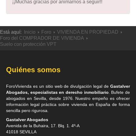
¡¡Muchas gracias por animarnos a seguir!!
Está aquí:
Inicio
Foro
VIVIENDA EN PROPIEDAD
Foro del COMPRADOR DE VIVIENDA
Suelo con protección VPT
Quiénes somos
ForoVivienda es un sitio web de divulgación legal de
Gastalver
Abogados, especialistas en derecho inmobiliario
. Bufete de
abogados en Sevilla
, desde 1976. Nuestro empeño es ofrecer
información legal práctica sobre vivienda en España de forma
sencilla pero rigurosa.
Gastalver Abogados
Avenida de la Buhaira, 17. Blq. 1. 4º-A
41018
SEVILLA