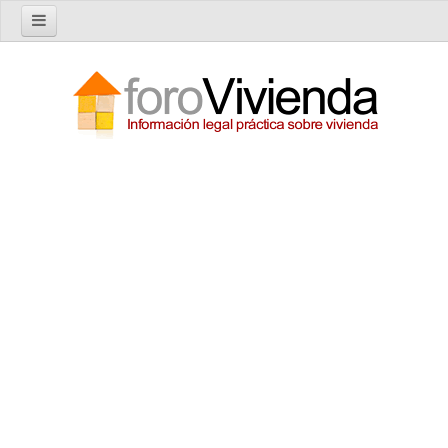
Inicio
Foro
Nuevo tema
Buscar en el foro
Categorías
Temas recientes
Reglas del Foro
Ayuda
Artículos
Artículos sobre Vivienda en Alquiler
Artículos sobre Vivienda en Propiedad
Artículos sobre la Comunidad de Propietarios