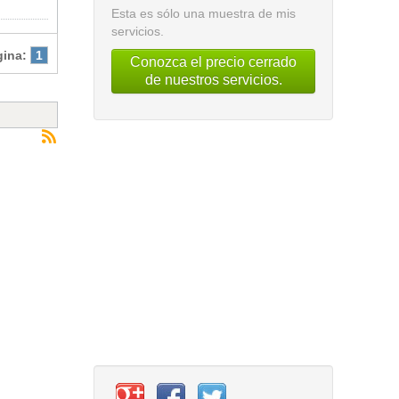
Esta es sólo una muestra de mis
servicios.
gina:
1
Conozca el precio cerrado
de nuestros servicios.