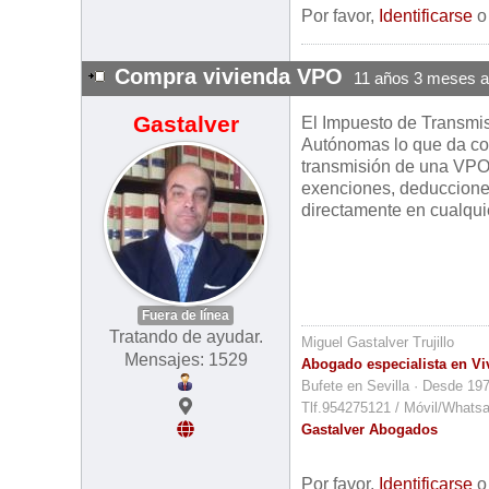
Por favor,
Identificarse
Compra vivienda VPO
11 años 3 meses a
Gastalver
El Impuesto de Transmis
Autónomas lo que da como
transmisión de una VPO 
exenciones, deduccione
directamente en cualqui
Fuera de línea
Tratando de ayudar.
Miguel Gastalver Trujillo
Mensajes: 1529
Abogado especialista en Vi
Bufete en Sevilla · Desde 19
Tlf.954275121 / Móvil/Whats
Gastalver Abogados
Por favor,
Identificarse