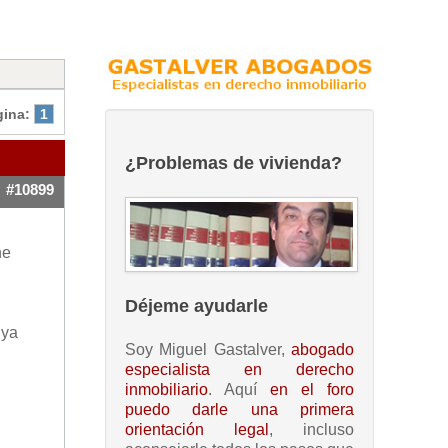
gina:
1
¿Problemas de vivienda?
#10899
he
Déjeme ayudarle
 ya
Soy Miguel Gastalver,
abogado
especialista en derecho
inmobiliario
. Aquí
en el foro
puedo darle una primera
orientación legal
, incluso