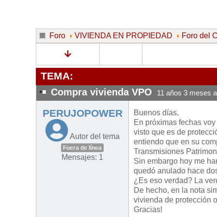
Foro
VIVIENDA EN PROPIEDAD
Foro de
TEMA:
Compra vivienda VPO
11 años 3 meses a
PERUJOPOWER
Buenos días,
En próximas fechas voy a
visto que es de protecci
Autor del tema
entiendo que en su com
Fuera de línea
Transmisiones Patrimon
Mensajes: 1
Sin embargo hoy me han 
quedó anulado hace do
¿Es eso verdad? La ver
De hecho, en la nota sim
vivienda de protección of
Gracias!