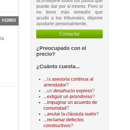
aconsejarle todos los pasos que
puede dar por sí mismo. Pero si
no tiene más remedio que
acudir a los tribunales, déjeme
#10903
ayudarle personalmente.
Contactar
la
¿Preocupado con el
precio?
¿Cuánto cuesta...
.
..la
asesoría continua al
arrendador
?
...un
desahucio express
?
...extiguir un proindiviso
?
...impugnar un acuerdo de
comunidad
?
...anular la cláusula suelo
?
...reclamar defectos
constructivos
?