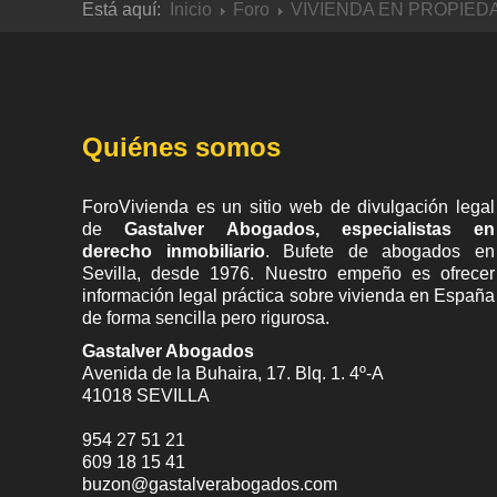
Está aquí:
Inicio
Foro
VIVIENDA EN PROPIED
Quiénes somos
ForoVivienda es un sitio web de divulgación legal
de
Gastalver Abogados, especialistas en
derecho inmobiliario
. Bufete de
abogados en
Sevilla
, desde 1976. Nuestro empeño es ofrecer
información legal práctica sobre vivienda en España
de forma sencilla pero rigurosa.
Gastalver Abogados
Avenida de la Buhaira, 17. Blq. 1. 4º-A
41018
SEVILLA
954 27 51 21
609 18 15 41
buzon@gastalverabogados.com