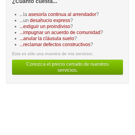
¿Cuánto cuesta...
.
..la
asesoría continua al arrendador
?
...un
desahucio express
?
...extiguir un proindiviso
?
...impugnar un acuerdo de comunidad
?
...anular la cláusula suelo
?
...reclamar defectos constructivos
?
Esta es sólo una muestra de mis servicios.
Conozca el precio cerrado de nuestros
servicios.