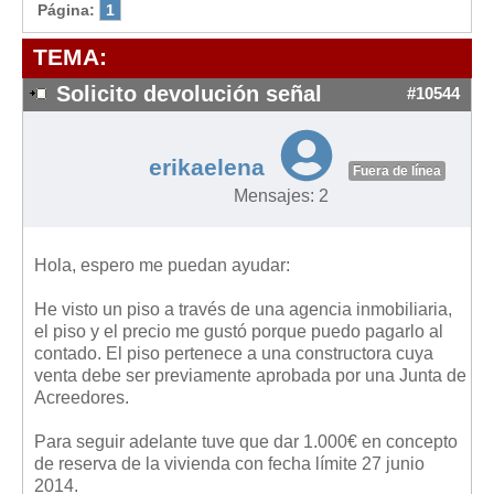
Modelos de Contratos
Página:
1
Requerimientos y comunicaciones
TEMA:
Formularios sobre Propiedad Horizontal
Solicito devolución señal
#10544
Modelos de Convocatoria de Junta de Propietarios
Modelos de Acta de Junta de Propietarios
erikaelena
Requerimientos y comunicaciones
Fuera de línea
Mensajes: 2
Legislación
Legislación sobre Arrendamientos Urbanos
Hola, espero me puedan ayudar:
Legislación sobre la Comunidad de Propietarios
He visto un piso a través de una agencia inmobiliaria,
Legislación sobre Adquisición de Vivienda en Propiedad
el piso y el precio me gustó porque puedo pagarlo al
Legislación de interés práctico
contado. El piso pertenece a una constructora cuya
venta debe ser previamente aprobada por una Junta de
Diccionario
Acreedores.
Usuario
Para seguir adelante tuve que dar 1.000€ en concepto
de reserva de la vivienda con fecha límite 27 junio
Entrar / Salir
2014.