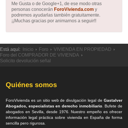
Me Gusta o de Google+1, de ese modo otras
personas conocerán
ForoVivienda.com
y
podremos ayudarlas también gratuitamente.
¡¡Muchas gracias por animarnos a seguir!!
Está aquí:
Inicio
Foro
VIVIENDA EN PROPIEDAD
Foro del COMPRADOR DE VIVIENDA
Solicito devolución señal
Quiénes somos
ForoVivienda es un sitio web de divulgación legal de
Gastalver
Abogados, especialistas en derecho inmobiliario
. Bufete de
abogados en Sevilla
, desde 1976. Nuestro empeño es ofrecer
información legal práctica sobre vivienda en España de forma
sencilla pero rigurosa.