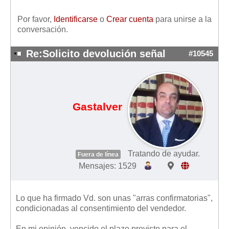
Por favor,
Identificarse
o
Crear cuenta
para unirse a la
conversación.
Re:Solicito devolución señal
#10545
Gastalver
Tratando de ayudar.
Fuera de línea
Mensajes: 1529
Lo que ha firmado Vd. son unas "arras confirmatorias",
condicionadas al consentimiento del vendedor.
En mi opinión, vencido el plazo previsto para el