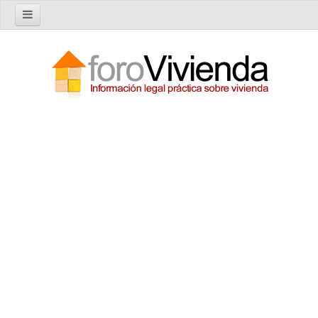
Inicio
Foro
Nuevo tema
Buscar en el foro
Categorías
Temas recientes
Reglas del Foro
Ayuda
Artículos
Artículos sobre Vivienda en Alquiler
Artículos sobre Vivienda en Propiedad
Artículos sobre la Comunidad de Propietarios