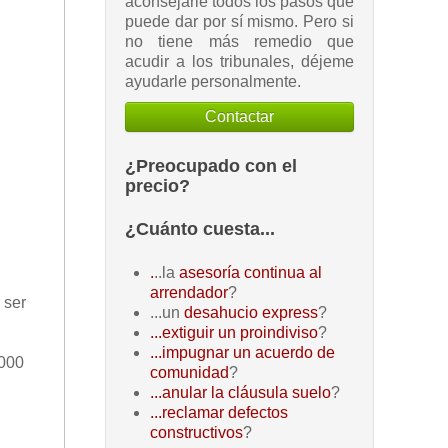
aconsejarle todos los pasos que
puede dar por sí mismo. Pero si
no tiene más remedio que
acudir a los tribunales, déjeme
ayudarle personalmente.
Contactar
¿Preocupado con el
precio?
¿Cuánto cuesta...
.
..la
asesoría continua al
arrendador
?
 ser
...un
desahucio express
?
...extiguir un proindiviso
?
...impugnar un acuerdo de
.000
comunidad
?
...anular la cláusula suelo
?
...reclamar defectos
constructivos
?