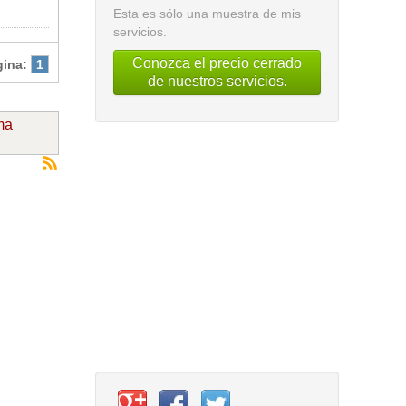
Esta es sólo una muestra de mis
servicios.
Conozca el precio cerrado
gina:
1
de nuestros servicios.
ma