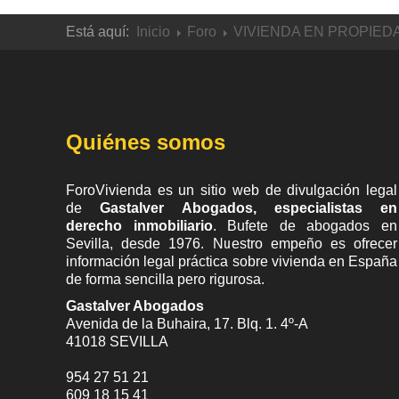
Está aquí:
Inicio
Foro
VIVIENDA EN PROPIED
Quiénes somos
ForoVivienda es un sitio web de divulgación legal
de
Gastalver Abogados, especialistas en
derecho inmobiliario
. Bufete de
abogados en
Sevilla
, desde 1976. Nuestro empeño es ofrecer
información legal práctica sobre vivienda en España
de forma sencilla pero rigurosa.
Gastalver Abogados
Avenida de la Buhaira, 17. Blq. 1. 4º-A
41018
SEVILLA
954 27 51 21
609 18 15 41