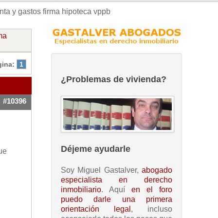
ta y gastos firma hipoteca vppb
ma
gina:
1
¿Problemas de vivienda?
#10396
Déjeme ayudarle
ue
Soy Miguel Gastalver,
abogado
especialista en derecho
inmobiliario
. Aquí
en el foro
puedo darle una primera
orientación legal
, incluso