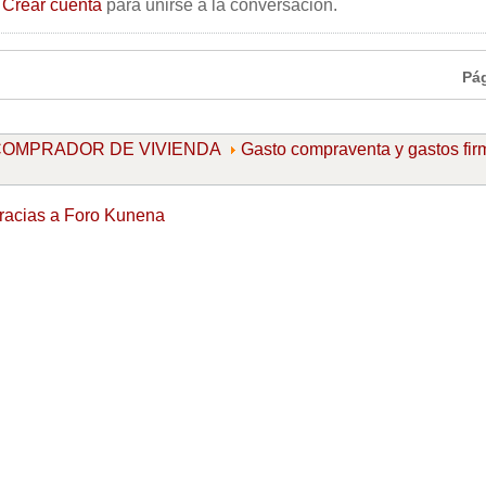
o
Crear cuenta
para unirse a la conversación.
Pá
l COMPRADOR DE VIVIENDA
Gasto compraventa y gastos fir
racias a
Foro Kunena