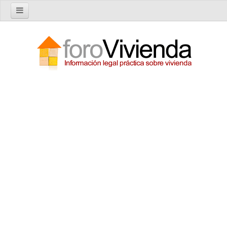
Inicio
Foro
Nuevo tema
Buscar en el foro
Categorías
Temas recientes
Reglas del Foro
Ayuda
Artículos
Artículos sobre Vivienda en Alquiler
Artículos sobre Vivienda en Propiedad
Artículos sobre la Comunidad de Propietarios