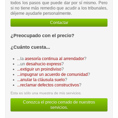
todos los pasos que puede dar por sí mismo. Pero
si no tiene más remedio que acudir a los tribunales,
déjeme ayudarle personalmente.
Contactar
¿Preocupado con el precio?
¿Cuánto cuesta...
.
..la
asesoría continua al arrendador
?
...un
desahucio express
?
...extiguir un proindiviso
?
...impugnar un acuerdo de comunidad
?
...anular la cláusula suelo
?
...reclamar defectos constructivos
?
Esta es sólo una muestra de mis servicios.
Conozca el precio cerrado de nuestros
servicios.