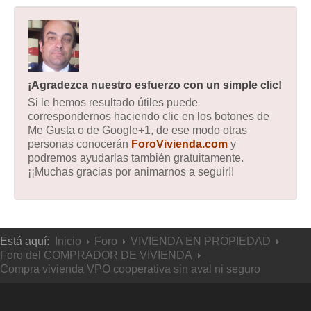
¡Agradezca nuestro esfuerzo con un simple clic!
Si le hemos resultado útiles puede
correspondernos haciendo clic en los botones de
Me Gusta o de Google+1, de ese modo otras
personas conocerán
ForoVivienda.com
y
podremos ayudarlas también gratuitamente.
¡¡Muchas gracias por animarnos a seguir!!
Está aquí:
Inicio
Foro
VIVIENDA EN PROPIEDAD
Foro del COMPRADOR DE VIVIENDA
Compra vivienda VPO cooperativa sin aval ni seguro