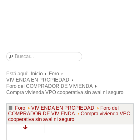
Consultas resueltas sobre Vivienda en Alquiler
Consultas resueltas sobre Vivienda en Propiedad
Consultas resueltas sobre la Comunidad de Propietarios
Formularios
Formularios de Arrendamientos Urbanos
Contratos de Arrendamiento
De vivienda
De uso distinto al de vivienda
Está aquí:
Inicio
Foro
VIVIENDA EN PROPIEDAD
Otros contratos de Arrendamiento
Foro del COMPRADOR DE VIVIENDA
Requerimientos y comunicaciones
Compra vivienda VPO cooperativa sin aval ni seguro
Para contratos posteriores al 6 de junio de 2013
Foro
VIVIENDA EN PROPIEDAD
Foro del
Para contratos anteriores al 6 de junio de 2013
COMPRADOR DE VIVIENDA
Compra vivienda VPO
cooperativa sin aval ni seguro
Para contratos de Renta Antigua
Formularios sobre Vivienda en Propiedad