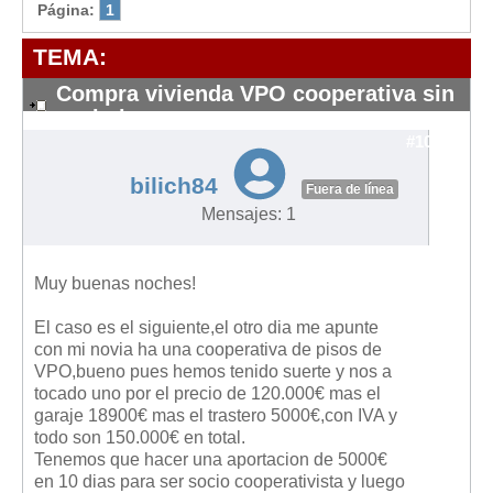
Modelos de Contratos
Página:
1
Requerimientos y comunicaciones
TEMA:
Formularios sobre Propiedad Horizontal
Compra vivienda VPO cooperativa sin
Modelos de Convocatoria de Junta de Propietarios
aval ni seguro
Modelos de Acta de Junta de Propietarios
#10122
Requerimientos y comunicaciones
bilich84
Fuera de línea
Legislación
Mensajes: 1
Legislación sobre Arrendamientos Urbanos
Legislación sobre la Comunidad de Propietarios
Muy buenas noches!
Legislación sobre Adquisición de Vivienda en Propiedad
El caso es el siguiente,el otro dia me apunte
con mi novia ha una cooperativa de pisos de
Legislación de interés práctico
VPO,bueno pues hemos tenido suerte y nos a
Diccionario
tocado uno por el precio de 120.000€ mas el
garaje 18900€ mas el trastero 5000€,con IVA y
Usuario
todo son 150.000€ en total.
Tenemos que hacer una aportacion de 5000€
Entrar / Salir
en 10 dias para ser socio cooperativista y luego