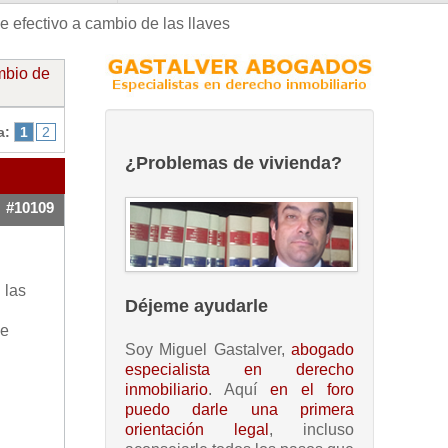
ce efectivo a cambio de las llaves
ambio de
a:
1
2
¿Problemas de vivienda?
#10109
 las
Déjeme ayudarle
de
Soy Miguel Gastalver,
abogado
especialista en derecho
inmobiliario
. Aquí
en el foro
puedo darle una primera
orientación legal
, incluso