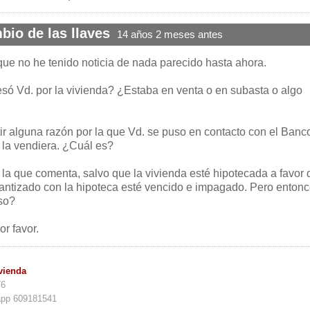
bio de las llaves
14 años 2 meses antes
que no he tenido noticia de nada parecido hasta ahora.
esó Vd. por la vivienda? ¿Estaba en venta o en subasta o algo
ir alguna razón por la que Vd. se puso en contacto con el Banc
 la vendiera. ¿Cuál es?
 la que comenta, salvo que la vivienda esté hipotecada a favor 
antizado con la hipoteca esté vencido e impagado. Pero entonc
so?
r favor.
vienda
76
app 609181541