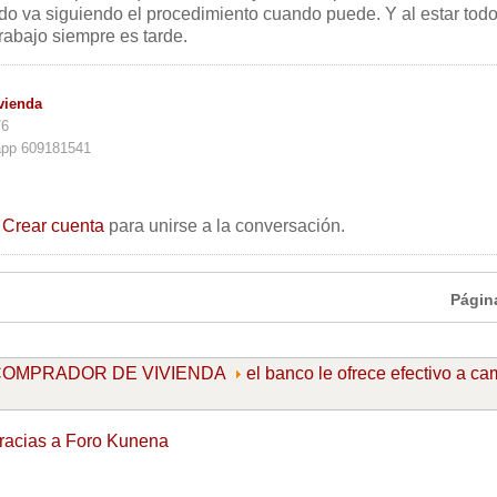
ado va siguiendo el procedimiento cuando puede. Y al estar tod
abajo siempre es tarde.
vienda
76
app 609181541
o
Crear cuenta
para unirse a la conversación.
Págin
l COMPRADOR DE VIVIENDA
el banco le ofrece efectivo a c
racias a
Foro Kunena