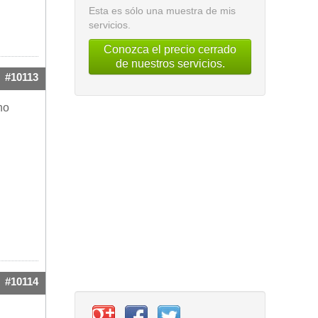
Esta es sólo una muestra de mis
servicios.
Conozca el precio cerrado
de nuestros servicios.
#10113
no
#10114