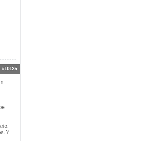
#10125
un
a
ebe
rio.
os. Y