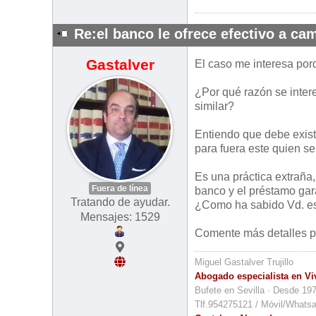
Re:el banco le ofrece efectivo a cam
Gastalver
El caso me interesa por
¿Por qué razón se inter
similar?
Entiendo que debe exist
para fuera este quien se
Es una práctica extraña,
Fuera de línea
banco y el préstamo gar
Tratando de ayudar.
¿Como ha sabido Vd. e
Mensajes: 1529
Comente más detalles po
Miguel Gastalver Trujillo
Abogado especialista en Vi
Bufete en Sevilla · Desde 19
Tlf.954275121 / Móvil/Whats