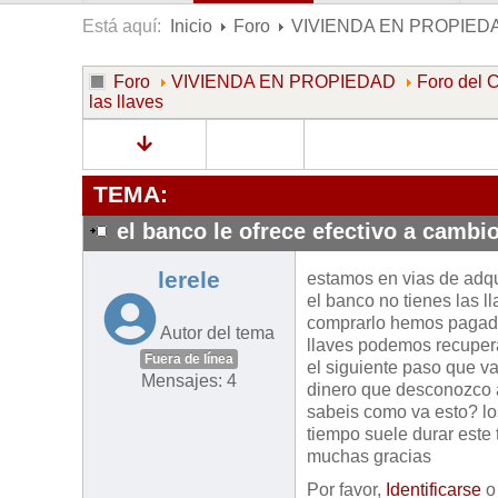
Está aquí:
Inicio
Foro
VIVIENDA EN PROPIED
Foro
VIVIENDA EN PROPIEDAD
Foro de
las llaves
TEMA:
el banco le ofrece efectivo a cambio
lerele
estamos en vias de adqu
el banco no tienes las 
comprarlo hemos pagado 
Autor del tema
llaves podemos recupera
Fuera de línea
el siguiente paso que va
Mensajes: 4
dinero que desconozco a
sabeis como va esto? lo
tiempo suele durar este 
muchas gracias
Por favor,
Identificarse