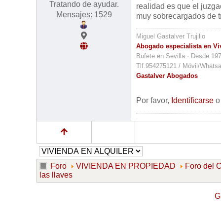
Tratando de ayudar.
realidad es que el juzg
Mensajes: 1529
muy sobrecargados de tr
Miguel Gastalver Trujillo
Abogado especialista en Vi
Bufete en Sevilla · Desde 19
Tlf.954275121 / Móvil/Whats
Gastalver Abogados
Por favor,
Identificarse
Foro
VIVIENDA EN PROPIEDAD
Foro de
las llaves
G