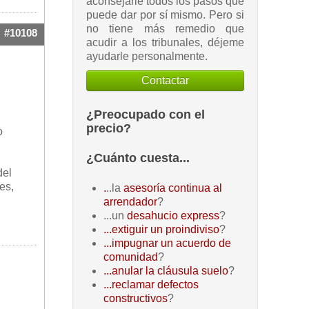
aconsejarle todos los pasos que
puede dar por sí mismo. Pero si
no tiene más remedio que
#10108
acudir a los tribunales, déjeme
ayudarle personalmente.
Contactar
¿Preocupado con el
precio?
o
¿Cuánto cuesta...
del
es,
.
..la
asesoría continua al
arrendador
?
...un
desahucio express
?
...extiguir un proindiviso
?
...impugnar un acuerdo de
comunidad
?
...anular la cláusula suelo
?
...reclamar defectos
constructivos
?