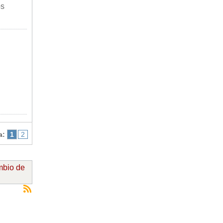
os
a:
1
2
ambio de