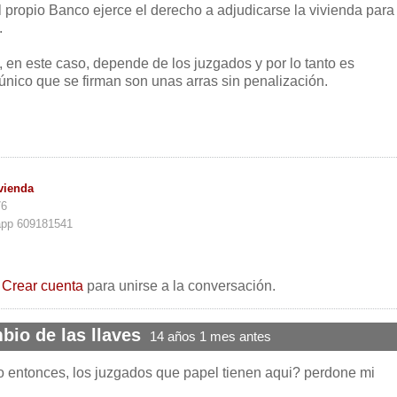
l propio Banco ejerce el derecho a adjudicarse la vivienda para
.
 en este caso, depende de los juzgados y por lo tanto es
 único que se firman son unas arras sin penalización.
vienda
76
app 609181541
o
Crear cuenta
para unirse a la conversación.
bio de las llaves
14 años 1 mes antes
 entonces, los juzgados que papel tienen aqui? perdone mi