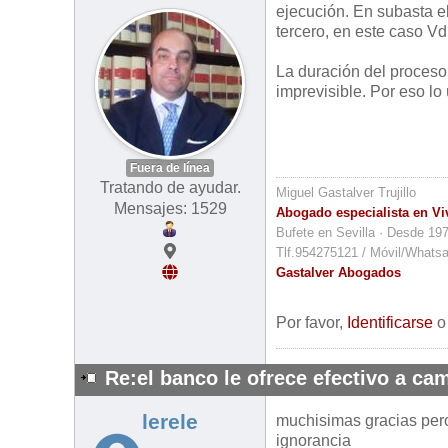
ejecución. En subasta e
tercero, en este caso Vd
La duración del proceso,
imprevisible. Por eso lo
Fuera de línea
Tratando de ayudar.
Miguel Gastalver Trujillo
Mensajes: 1529
Abogado especialista en Vi
Bufete en Sevilla · Desde 19
Tlf.954275121 / Móvil/Whats
Gastalver Abogados
Por favor,
Identificarse
Re:el banco le ofrece efectivo a cam
lerele
muchisimas gracias pero
ignorancia