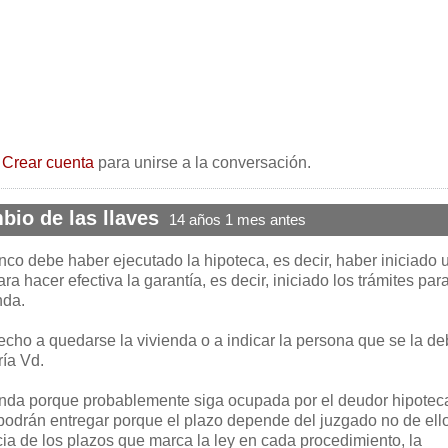
o
Crear cuenta
para unirse a la conversación.
bio de las llaves
14 años 1 mes antes
nco debe haber ejecutado la hipoteca, es decir, haber iniciado 
ra hacer efectiva la garantía, es decir, iniciado los trámites par
nda.
echo a quedarse la vivienda o a indicar la persona que se la d
ría Vd.
ienda porque probablemente siga ocupada por el deudor hipoteca
odrán entregar porque el plazo depende del juzgado no de ell
a de los plazos que marca la ley en cada procedimiento, la