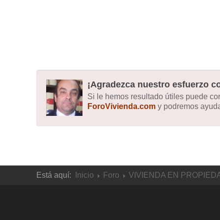
¡Agradezca nuestro esfuerzo co
Si le hemos resultado útiles puede c
ForoVivienda.com
y podremos ayudar
Está aquí:
Inicio
Foro
VIVIENDA EN PROPIED