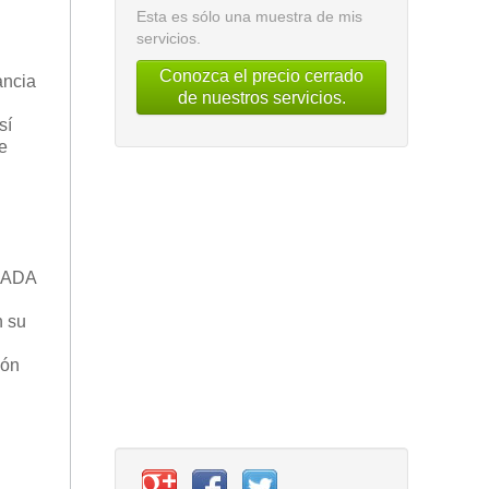
Esta es sólo una muestra de mis
servicios.
Conozca el precio cerrado
ancia
de nuestros servicios.
sí
e
ERADA
n su
ión