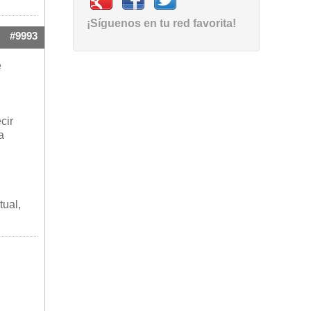
¡Síguenos en tu red favorita!
#9993
e
cir
a
tual,