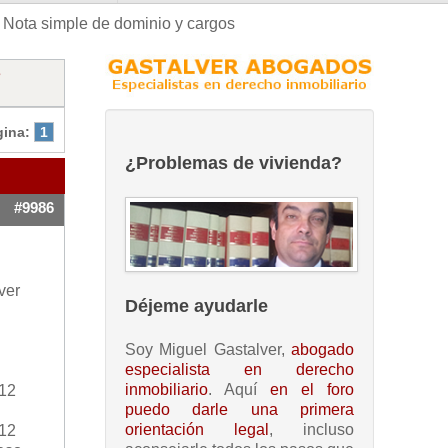
Nota simple de dominio y cargos
e
gina:
1
¿Problemas de vivienda?
#9986
ver
Déjeme ayudarle
Soy Miguel Gastalver,
abogado
especialista en derecho
inmobiliario
. Aquí
en el foro
012
puedo darle una primera
orientación legal
, incluso
012