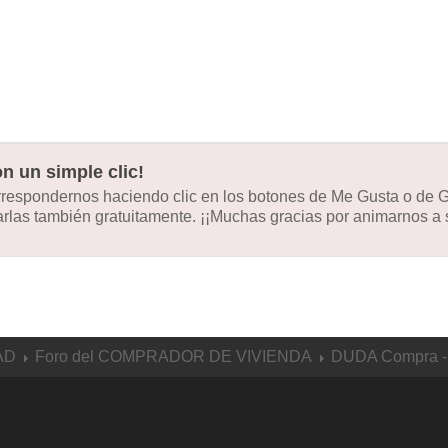
n un simple clic!
orrespondernos haciendo clic en los botones de Me Gusta o de
las también gratuitamente. ¡¡Muchas gracias por animarnos a s
AD
Foro del COMPRADOR DE VIVIENDA
DUDA Compra - 