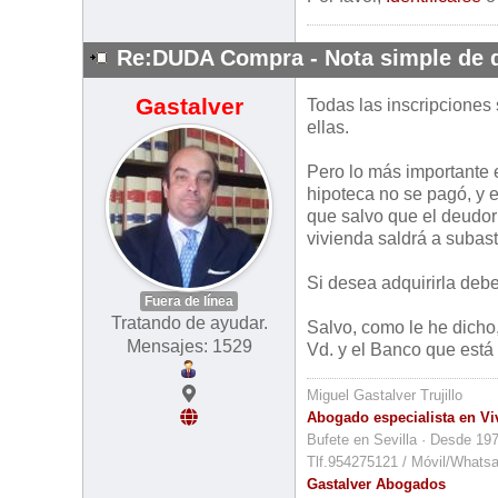
Re:DUDA Compra - Nota simple de 
Gastalver
Todas las inscripciones 
ellas.
Pero lo más importante e
hipoteca no se pagó, y 
que salvo que el deudor
vivienda saldrá a subast
Si desea adquirirla debe
Fuera de línea
Tratando de ayudar.
Salvo, como le he dicho,
Mensajes: 1529
Vd. y el Banco que está
Miguel Gastalver Trujillo
Abogado especialista en Vi
Bufete en Sevilla · Desde 19
Tlf.954275121 / Móvil/Whats
Gastalver Abogados