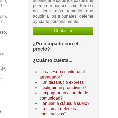
aconsejarle todos los pasos que
aso,
puede dar por sí mismo. Pero si
07
no tiene más remedio que
acudir a los tribunales, déjeme
aso,
ayudarle personalmente.
07
Contactar
aso,
07
¿Preocupado con el
precio?
12
¿Cuánto cuesta...
 4ª.
.
..la
asesoría continua al
arrendador
?
2
...un
desahucio express
?
...extiguir un proindiviso
?
...impugnar un acuerdo de
comunidad
?
...anular la cláusula suelo
?
...reclamar defectos
e
constructivos
?