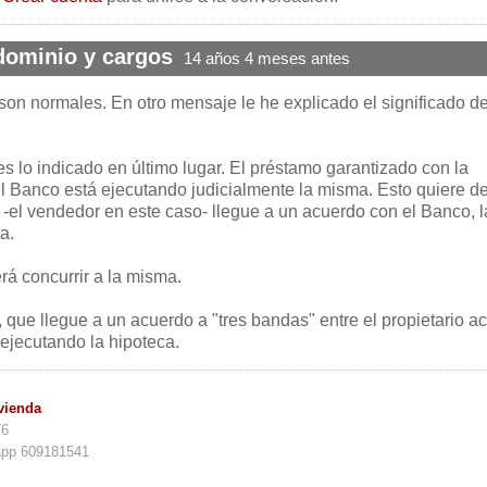
dominio y cargos
14 años 4 meses antes
son normales. En otro mensaje le he explicado el significado d
s lo indicado en último lugar. El préstamo garantizado con la
el Banco está ejecutando judicialmente la misma. Esto quiere de
 -el vendedor en este caso- llegue a un acuerdo con el Banco, l
a.
rá concurrir a la misma.
 que llegue a un acuerdo a "tres bandas" entre el propietario ac
 ejecutando la hipoteca.
vienda
76
app 609181541