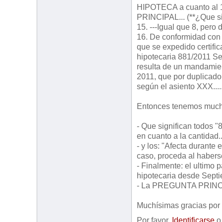
HIPOTECA a cuanto al 
PRINCIPAL... (**¿Que sig
15. ---Igual que 8, pero 
16. De conformidad con 
que se expedido certifi
hipotecaria 881/2011 Se
resulta de un mandamien
2011, que por duplicado
según el asiento XXX......
Entonces tenemos much
- Que significan todos 
en cuanto a la cantidad..
- y los: "Afecta durante
caso, proceda al habers
- Finalmente: el ultimo 
hipotecaria desde Sept
- La PREGUNTA PRINCIP
Muchísimas gracias por
Por favor,
Identificarse