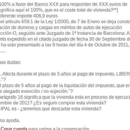
100% a favor del Banco XXX para responder de XXX euros de
nifica aquí el 100%, que es el coste total de vivienda?**)
diferente importe 406,9 euros
el articulo 659.1 de la Ley 1/2000, de 7 de Enero se deja const
cación de dominio y cargas en méritos de autos de ejecución
cción-O, seguido ante Juzgado de 1ª Instancia de Barcelona. A
to expedido en el citado juzgado de fecha 30 de Septiembre d
 ha sido presentado a las 9 horas del día 4 de Octubre de 2011,
...
as dudas:
"8. Afecta durante el plazo de 5 años al pago de impuesto. LIB
."?
 el plazo de 5 años al pago de la liquidación del impuesto, que e
e alegado exención / no sujeción."?
parágrafo 16 significa que la vivienda esta en proceso de ejecuc
iembre de 2011? ¿Es seguro comprar esta vivienda?
AL es - ¿tenemos que descartar esta vivienda?
 su ayuda.
o
Crear cuenta
para unirse a la conversación.