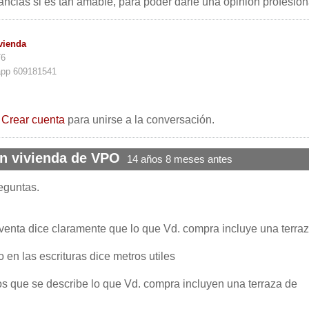
ncias si es tan amable, para poder darle una opinión profesion
vienda
76
app 609181541
o
Crear cuenta
para unirse a la conversación.
en vivienda de VPO
14 años 8 meses antes
reguntas.
enta dice claramente que lo que Vd. compra incluye una terra
 en las escrituras dice metros utiles
s que se describe lo que Vd. compra incluyen una terraza de