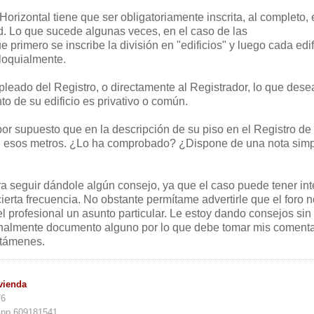
Horizontal tiene que ser obligatoriamente inscrita, al completo, 
d. Lo que sucede algunas veces, en el caso de las
 primero se inscribe la división en "edificios" y luego cada edif
oloquialmente.
leado del Registro, o directamente al Registrador, lo que dese
o de su edificio es privativo o común.
or supuesto que en la descripción de su piso en el Registro de 
 esos metros. ¿Lo ha comprobado? ¿Dispone de una nota sim
a seguir dándole algún consejo, ya que el caso puede tener int
ierta frecuencia. No obstante permítame advertirle que el foro n
vel profesional un asunto particular. Le estoy dando consejos sin
almente documento alguno por lo que debe tomar mis comenta
ctámenes.
vienda
76
app 609181541