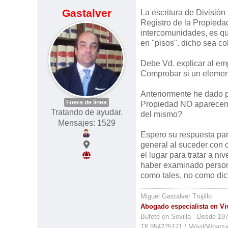
Gastalver
La escritura de División 
Registro de la Propieda
intercomunidades, es que
en "pisos". dicho sea c
Debe Vd. explicar al emp
Comprobar si un element
Anteriormente he dado p
Fuera de línea
Propiedad NO aparecen
Tratando de ayudar.
del mismo?
Mensajes: 1529
Espero su respuesta par
general al suceder con c
el lugar para tratar a ni
haber examinado person
como tales, no como di
Miguel Gastalver Trujillo
Abogado especialista en Vi
Bufete en Sevilla · Desde 19
Tlf.954275121 / Móvil/Whats