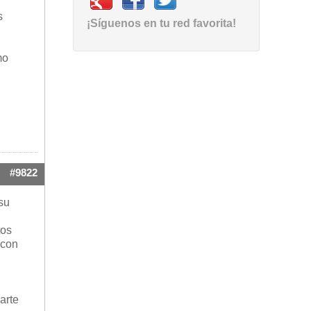
s
¡Síguenos en tu red favorita!
mo
#9822
su
tos
 con
arte