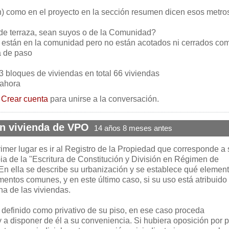
n) como en el proyecto en la sección resumen dicen esos metro
de terraza, sean suyos o de la Comunidad?
 están en la comunidad pero no están acotados ni cerrados co
a de paso
3 bloques de viviendas en total 66 viviendas
 ahora
o
Crear cuenta
para unirse a la conversación.
en vivienda de VPO
14 años 8 meses antes
imer lugar es ir al Registro de la Propiedad que corresponde a 
ia de la "Escritura de Constitución y División en Régimen de
 En ella se describe su urbanización y se establece qué elemen
mentos comunes, y en este último caso, si su uso está atribuido
una de las viviendas.
 definido como privativo de su piso, en ese caso proceda
y a disponer de él a su conveniencia. Si hubiera oposición por p