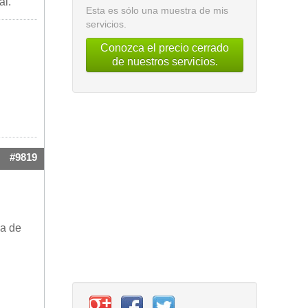
al.
Esta es sólo una muestra de mis
servicios.
Conozca el precio cerrado
de nuestros servicios.
#9819
za de