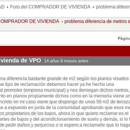
AD
Foro del COMPRADOR DE VIVIENDA
problema difere
l COMPRADOR DE VIVIENDA
problema diferencia de metros 
Págin
vivienda de VPO
14 años 8 meses antes
una diferencia bastante grande de m2 según los planos visados 
que tipo de reclamación debemos hacer ya he hecho una
 al promotor (empresa municipal) y nos deniegan dichos metros,
anto en planos propiamente dichos como en la memoria viene u
oncreto en mi caso viene que dispongo de unos 56 m2 de terraz
se a expuesto en junta de la comunidad aprobando que esos m
los propietarios de los bajos, ahora lo que quiero reclamar es el
artes de bajos y del acondicionamiento de suelo y demás, si lo
de pedir daños y perjuicios o si espero a reclamarle que lo hag