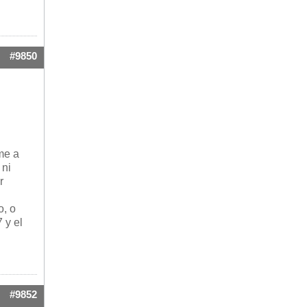
#9850
 me a
 ni
r
o, o
 y el
#9852