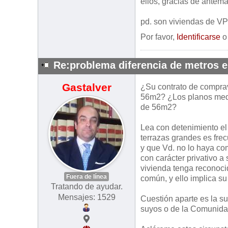
ellos, gracias de antem
pd. son viviendas de V
Por favor,
Identificarse
Re:problema diferencia de metros 
Gastalver
¿Su contrato de comprav
56m2? ¿Los planos media
de 56m2?
Lea con detenimiento el
terrazas grandes es fre
y que Vd. no lo haya c
con carácter privativo a
vivienda tenga reconocid
Fuera de línea
común, y ello implica s
Tratando de ayudar.
Mensajes: 1529
Cuestión aparte es la su
suyos o de la Comunidad