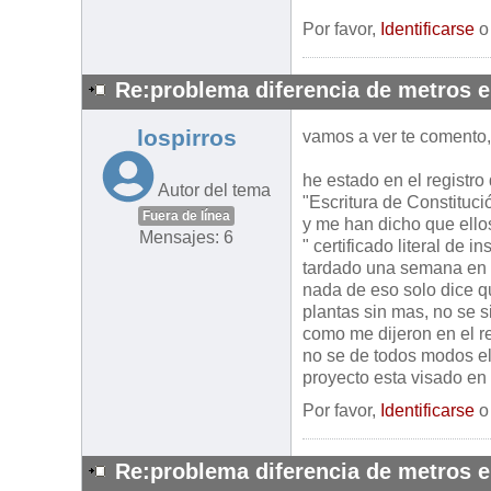
Por favor,
Identificarse
Re:problema diferencia de metros 
lospirros
vamos a ver te comento,
he estado en el registro 
Autor del tema
"Escritura de Constituc
Fuera de línea
y me han dicho que ello
Mensajes: 6
" certificado literal de 
tardado una semana en dá
nada de eso solo dice qu
plantas sin mas, no se s
como me dijeron en el re
no se de todos modos el 
proyecto esta visado en
Por favor,
Identificarse
Re:problema diferencia de metros 