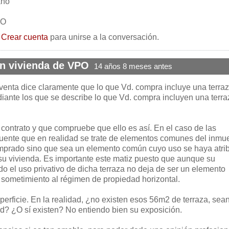
ano
PO
o
Crear cuenta
para unirse a la conversación.
en vivienda de VPO
14 años 8 meses antes
enta dice claramente que lo que Vd. compra incluye una terra
nte los que se describe lo que Vd. compra incluyen una terra
 contrato y que compruebe que ello es así. En el caso de las
cuente que en realidad se trate de elementos comunes del inmu
omprado sino que sea un elemento común cuyo uso se haya atri
 su vivienda. Es importante este matiz puesto que aunque su
o el uso privativo de dicha terraza no deja de ser un elemento
u sometimiento al régimen de propiedad horizontal.
perficie. En la realidad, ¿no existen esos 56m2 de terraza, sea
? ¿O sí existen? No entiendo bien su exposición.