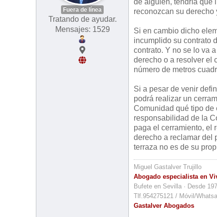
de alguien, tendría que 
Fuera de línea
reconozcan su derecho y 
Tratando de ayudar.
Mensajes: 1529
Si en cambio dicho elem
incumplido su contrato 
contrato. Y no se lo va 
derecho o a resolver el 
número de metros cuadr
Si a pesar de venir defi
podrá realizar un cerram
Comunidad qué tipo de 
responsabilidad de la C
paga el cerramiento, el 
derecho a reclamar del 
terraza no es de su prop
Miguel Gastalver Trujillo
Abogado especialista en Vi
Bufete en Sevilla · Desde 19
Tlf.954275121 / Móvil/Whats
Gastalver Abogados