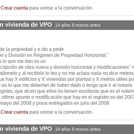
o
Crear cuenta
para unirse a la conversación.
en vivienda de VPO
14 años 8 meses antes
de la propiedad y e ido a pedir
ión y División en Régimen de Propiedad Horizontal."
s lo que me dan es un
inscripción de obra nueva y división horizontal y modificaciones"
rmelo y al recibirlo lo leo y no me aclara nada no dice metros
e hay X edificios y X viviendas por plantas y X metros utiles po
i es lo que me deberían de haber dado o tengo que ir al notario
gistro, que dicen que ellos no tienen escrituras que es el notari
ultimo apunte o modificación que hay en el registro es del 2007
 mayo del 2008 y pisos entregados en julio del 2008
o
Crear cuenta
para unirse a la conversación.
en vivienda de VPO
14 años 8 meses antes