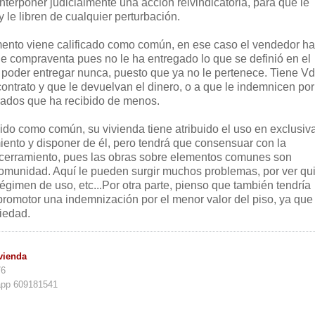
interponer judicialmente una acción reivindicatoria, para que le
le libren de cualquier perturbación.
ento viene calificado como común, en ese caso el vendedor ha
de compraventa pues no le ha entregado lo que se definió en el
a poder entregar nunca, puesto que ya no le pertenece. Tiene Vd
contrato y que le devuelvan el dinero, o a que le indemnicen por
ados que ha recibido de menos.
nido como común, su vivienda tiene atribuido el uso en exclusiva
iento y disponer de él, pero tendrá que consensuar con la
cerramiento, pues las obras sobre elementos comunes son
omunidad. Aquí le pueden surgir muchos problemas, por ver qu
régimen de uso, etc...Por otra parte, pienso que también tendría
promotor una indemnización por el menor valor del piso, ya que 
iedad.
vienda
76
app 609181541