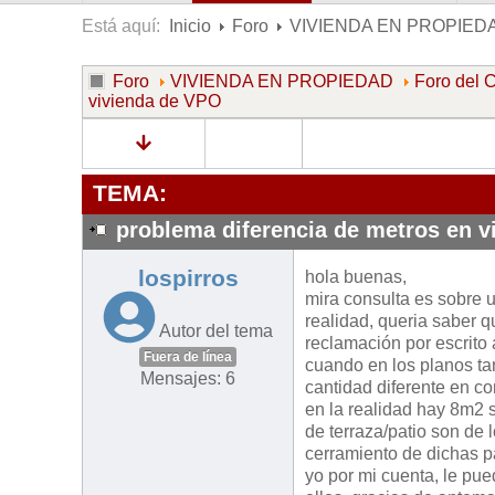
Está aquí:
Inicio
Foro
VIVIENDA EN PROPIED
Foro
VIVIENDA EN PROPIEDAD
Foro de
vivienda de VPO
TEMA:
problema diferencia de metros en 
lospirros
hola buenas,
mira consulta es sobre 
realidad, queria saber 
Autor del tema
reclamación por escrito
Fuera de línea
cuando en los planos t
Mensajes: 6
cantidad diferente en c
en la realidad hay 8m2 
de terraza/patio son de 
cerramiento de dichas p
yo por mi cuenta, le pue