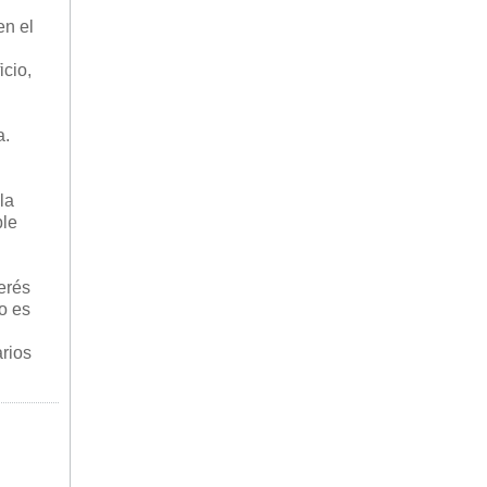
en el
icio,
a.
la
ple
erés
o es
rios