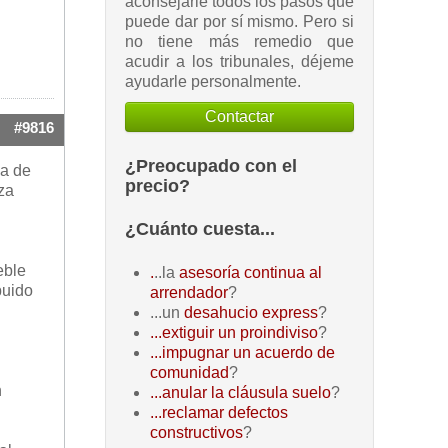
aconsejarle todos los pasos que
puede dar por sí mismo. Pero si
no tiene más remedio que
acudir a los tribunales, déjeme
ayudarle personalmente.
Contactar
#9816
¿Preocupado con el
za de
precio?
za
¿Cuánto cuesta...
eble
.
..la
asesoría continua al
buido
arrendador
?
...un
desahucio express
?
...extiguir un proindiviso
?
...impugnar un acuerdo de
comunidad
?
n
...anular la cláusula suelo
?
...reclamar defectos
constructivos
?