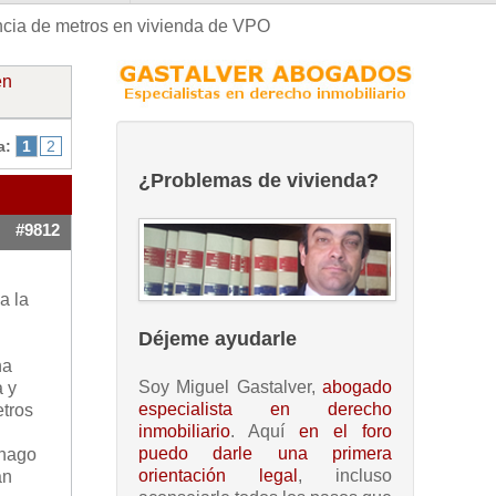
ncia de metros en vivienda de VPO
en
a:
1
2
¿Problemas de vivienda?
#9812
a la
Déjeme ayudarle
na
Soy Miguel Gastalver,
abogado
a y
especialista en derecho
etros
inmobiliario
. Aquí
en el foro
puedo darle una primera
 hago
orientación legal
, incluso
an