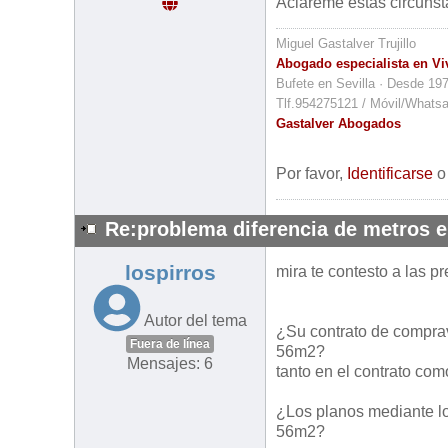
Acláreme estas circunsta
Miguel Gastalver Trujillo
Abogado especialista en Vi
Bufete en Sevilla · Desde 19
Tlf.954275121 / Móvil/Whats
Gastalver Abogados
Por favor,
Identificarse
Re:problema diferencia de metros 
lospirros
mira te contesto a las p
Autor del tema
¿Su contrato de comprav
Fuera de línea
56m2?
Mensajes: 6
tanto en el contrato como
¿Los planos mediante lo
56m2?