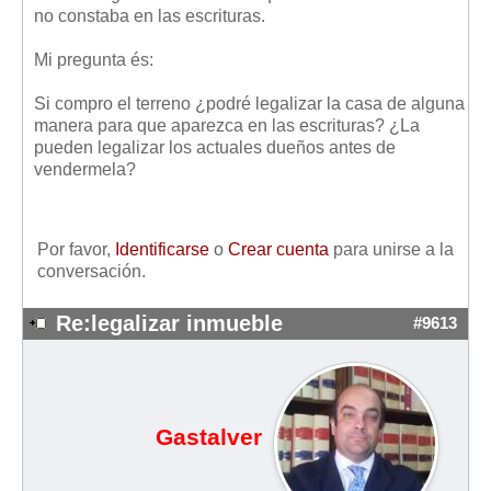
Mis boletines
no constaba en las escrituras.
Mi pregunta és:
Si compro el terreno ¿podré legalizar la casa de alguna
manera para que aparezca en las escrituras? ¿La
pueden legalizar los actuales dueños antes de
vendermela?
Por favor,
Identificarse
o
Crear cuenta
para unirse a la
conversación.
Re:legalizar inmueble
#9613
Gastalver