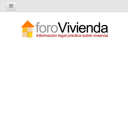
Inicio
Foro
Nuevo tema
Buscar en el foro
Categorías
Temas recientes
Reglas del Foro
Ayuda
Artículos
Artículos sobre Vivienda en Alquiler
Artículos sobre Vivienda en Propiedad
Artículos sobre la Comunidad de Propietarios