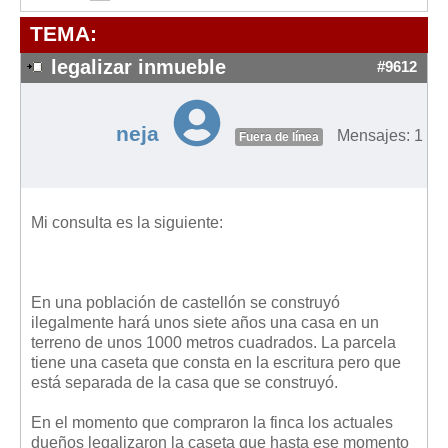
Modelos de Contratos
TEMA:
Requerimientos y comunicaciones
Formularios sobre Propiedad Horizontal
legalizar inmueble
#9612
Modelos de Convocatoria de Junta de Propietarios
Modelos de Acta de Junta de Propietarios
neja
Mensajes: 1
Fuera de línea
Requerimientos y comunicaciones
Legislación
Mi consulta es la siguiente:
Legislación sobre Arrendamientos Urbanos
Legislación sobre la Comunidad de Propietarios
Legislación sobre Adquisición de Vivienda en Propiedad
En una población de castellón se construyó
Legislación de interés práctico
ilegalmente hará unos siete años una casa en un
terreno de unos 1000 metros cuadrados. La parcela
Diccionario
tiene una caseta que consta en la escritura pero que
está separada de la casa que se construyó.
Usuario
En el momento que compraron la finca los actuales
Entrar / Salir
dueños legalizaron la caseta que hasta ese momento