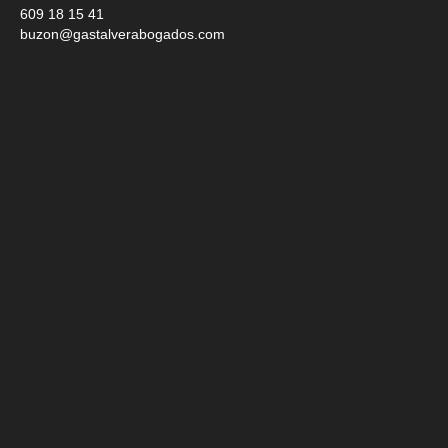
609 18 15 41
buzon@gastalverabogados.com