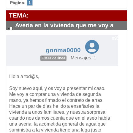
Modelos de Contratos
Página:
1
Requerimientos y comunicaciones
TEMA:
Formularios sobre Propiedad Horizontal
Averia en la vivienda que me voy a
Modelos de Convocatoria de Junta de Propietarios
comprar
Modelos de Acta de Junta de Propietarios
#9597
Requerimientos y comunicaciones
gonma0000
Legislación
Mensajes: 1
Fuera de línea
Legislación sobre Arrendamientos Urbanos
Legislación sobre la Comunidad de Propietarios
Hola a tod@s,
Legislación sobre Adquisición de Vivienda en Propiedad
Soy nuevo aquí, y os voy a presentar mi caso.
Me voy a comprar una vivienda de segunda
Legislación de interés práctico
mano, ya hemos firmado el contrato de arras.
Diccionario
Hace un par de días he ido a enseñarles la
vivienda a unos familiares, y nuestra sorpresa
Usuario
cuando nos damos cuenta que en el aseo habia
una averia, la acometida general de agua que
Entrar / Salir
suministra a la vivienda tiene una fuga justo