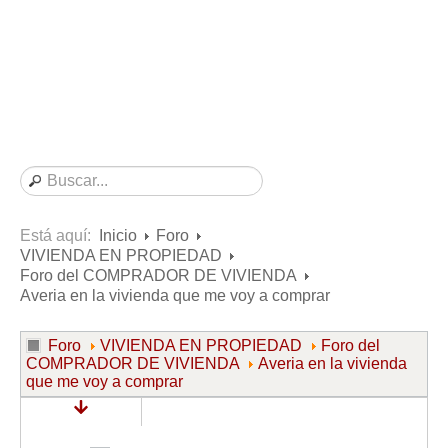
Consultas resueltas sobre Vivienda en Alquiler
Consultas resueltas sobre Vivienda en Propiedad
Consultas resueltas sobre la Comunidad de Propietarios
Formularios
Formularios de Arrendamientos Urbanos
Contratos de Arrendamiento
De vivienda
De uso distinto al de vivienda
Está aquí:
Inicio
Foro
VIVIENDA EN PROPIEDAD
Otros contratos de Arrendamiento
Foro del COMPRADOR DE VIVIENDA
Requerimientos y comunicaciones
Averia en la vivienda que me voy a comprar
Para contratos posteriores al 6 de junio de 2013
Foro
VIVIENDA EN PROPIEDAD
Foro del
Para contratos anteriores al 6 de junio de 2013
COMPRADOR DE VIVIENDA
Averia en la vivienda
que me voy a comprar
Para contratos de Renta Antigua
Formularios sobre Vivienda en Propiedad