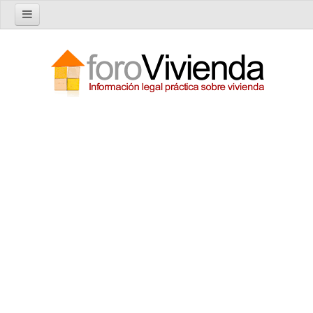
Inicio
Foro
Nuevo tema
Buscar en el foro
Categorías
Temas recientes
Reglas del Foro
Ayuda
Artículos
Artículos sobre Vivienda en Alquiler
Artículos sobre Vivienda en Propiedad
Artículos sobre la Comunidad de Propietarios