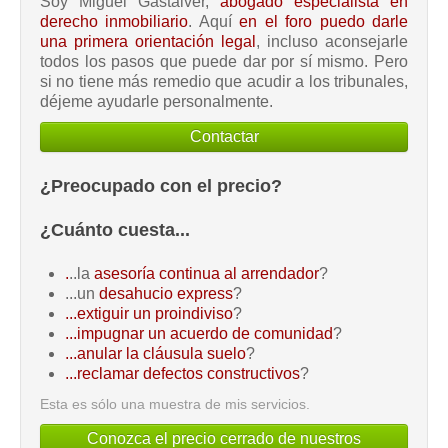
Soy Miguel Gastalver,
abogado especialista en
derecho inmobiliario
. Aquí
en el foro puedo darle
una primera orientación legal
, incluso aconsejarle
todos los pasos que puede dar por sí mismo. Pero
si no tiene más remedio que acudir a los tribunales,
déjeme ayudarle personalmente.
Contactar
¿Preocupado con el precio?
¿Cuánto cuesta...
.
..la
asesoría continua al arrendador
?
...un
desahucio express
?
...extiguir un proindiviso
?
...impugnar un acuerdo de comunidad
?
...anular la cláusula suelo
?
...reclamar defectos constructivos
?
Esta es sólo una muestra de mis servicios.
Conozca el precio cerrado de nuestros