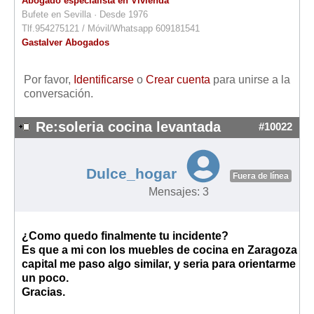
Abogado especialista en Vivienda
Bufete en Sevilla · Desde 1976
Tlf.954275121 / Móvil/Whatsapp 609181541
Gastalver Abogados
Por favor,
Identificarse
o
Crear cuenta
para unirse a la
conversación.
Re:soleria cocina levantada
#10022
Dulce_hogar
Fuera de línea
Mensajes: 3
¿Como quedo finalmente tu incidente?
Es que a mi con los
muebles de cocina en Zaragoza
capital
me paso algo similar, y seria para orientarme
un poco.
Gracias.