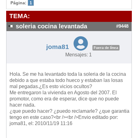
Modelos de Contratos
Página:
1
Requerimientos y comunicaciones
TEMA:
Formularios sobre Propiedad Horizontal
soleria cocina levantada
#9448
Modelos de Convocatoria de Junta de Propietarios
Modelos de Acta de Junta de Propietarios
joma81
Requerimientos y comunicaciones
Fuera de línea
Mensajes: 1
Legislación
Legislación sobre Arrendamientos Urbanos
Hola. Se me ha levantado toda la soleria de la cocina
Legislación sobre la Comunidad de Propietarios
debido a que estaba todo hueco y estaban las losas
mal pegadas.¿Es esto vicios ocultos?
Legislación sobre Adquisición de Vivienda en Propiedad
Me entregaron la vivienda en Agosto del 2007. El
Legislación de interés práctico
promotor, como era de esperar, dice que no puede
hacer nada.
Diccionario
¿que puedo hacer? ¿puedo reclamarle? ¿que garantia
tengo en este caso?<br /><br />Envio editado por:
Usuario
joma81, el: 2010/11/19 11:16
Entrar / Salir