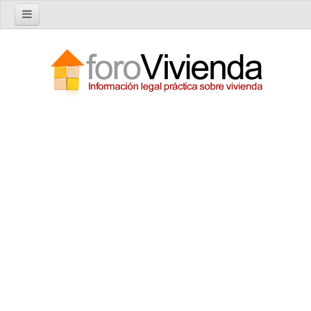
Inicio
Foro
Nuevo tema
Buscar en el foro
Categorías
Temas recientes
Reglas del Foro
Ayuda
Artículos
Artículos sobre Vivienda en Alquiler
Artículos sobre Vivienda en Propiedad
Artículos sobre la Comunidad de Propietarios