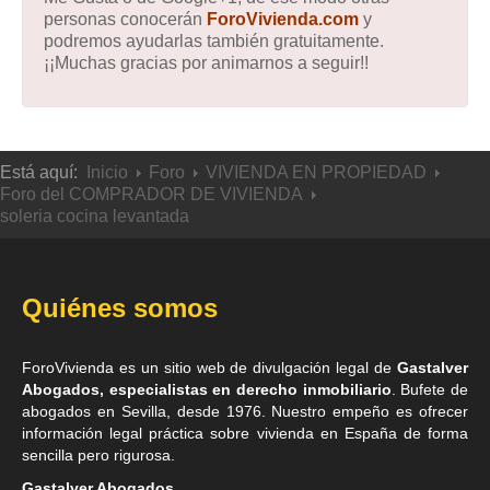
personas conocerán
ForoVivienda.com
y
podremos ayudarlas también gratuitamente.
¡¡Muchas gracias por animarnos a seguir!!
Está aquí:
Inicio
Foro
VIVIENDA EN PROPIEDAD
Foro del COMPRADOR DE VIVIENDA
soleria cocina levantada
Quiénes somos
ForoVivienda es un sitio web de divulgación legal de
Gastalver
Abogados, especialistas en derecho inmobiliario
. Bufete de
abogados en Sevilla
, desde 1976. Nuestro empeño es ofrecer
información legal práctica sobre vivienda en España de forma
sencilla pero rigurosa.
Gastalver Abogados