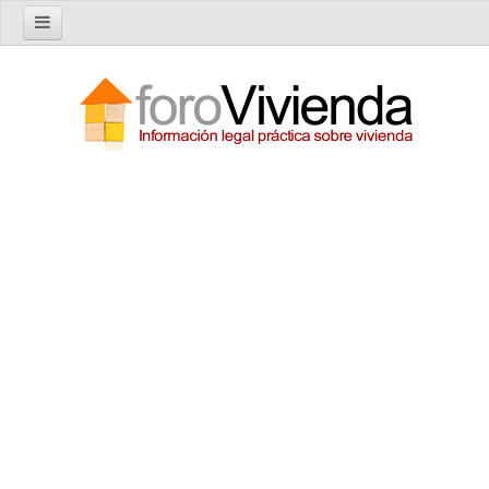
Inicio
Foro
Nuevo tema
Buscar en el foro
Categorías
Temas recientes
Reglas del Foro
Ayuda
Artículos
Artículos sobre Vivienda en Alquiler
Artículos sobre Vivienda en Propiedad
Artículos sobre la Comunidad de Propietarios