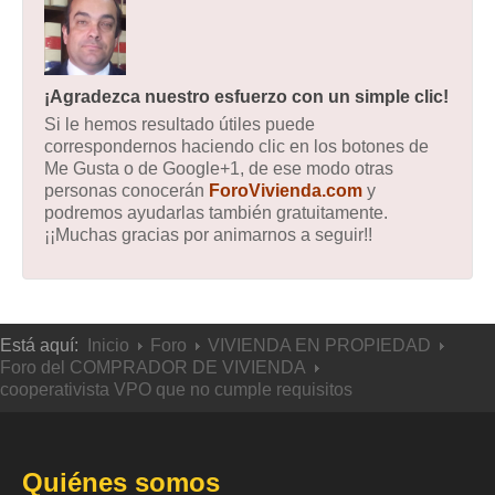
¡Agradezca nuestro esfuerzo con un simple clic!
Si le hemos resultado útiles puede
correspondernos haciendo clic en los botones de
Me Gusta o de Google+1, de ese modo otras
personas conocerán
ForoVivienda.com
y
podremos ayudarlas también gratuitamente.
¡¡Muchas gracias por animarnos a seguir!!
Está aquí:
Inicio
Foro
VIVIENDA EN PROPIEDAD
Foro del COMPRADOR DE VIVIENDA
cooperativista VPO que no cumple requisitos
Quiénes somos