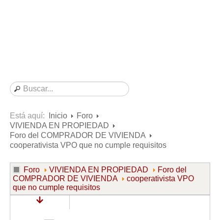
Consultas resueltas sobre Vivienda en Alquiler
Consultas resueltas sobre Vivienda en Propiedad
Consultas resueltas sobre la Comunidad de Propietarios
Formularios
Formularios de Arrendamientos Urbanos
Contratos de Arrendamiento
De vivienda
De uso distinto al de vivienda
Está aquí:
Inicio
Foro
VIVIENDA EN PROPIEDAD
Otros contratos de Arrendamiento
Foro del COMPRADOR DE VIVIENDA
Requerimientos y comunicaciones
cooperativista VPO que no cumple requisitos
Para contratos posteriores al 6 de junio de 2013
Foro
VIVIENDA EN PROPIEDAD
Foro del
Para contratos anteriores al 6 de junio de 2013
COMPRADOR DE VIVIENDA
cooperativista VPO
que no cumple requisitos
Para contratos de Renta Antigua
Formularios sobre Vivienda en Propiedad