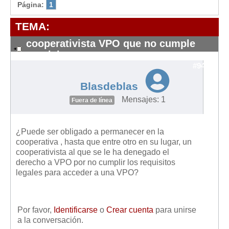
Modelos de Contratos
Página:
1
Requerimientos y comunicaciones
TEMA:
Formularios sobre Propiedad Horizontal
cooperativista VPO que no cumple
Modelos de Convocatoria de Junta de Propietarios
requisitos
Modelos de Acta de Junta de Propietarios
#9439
Requerimientos y comunicaciones
Blasdeblas
Legislación
Mensajes: 1
Fuera de línea
Legislación sobre Arrendamientos Urbanos
Legislación sobre la Comunidad de Propietarios
¿Puede ser obligado a permanecer en la
cooperativa , hasta que entre otro en su lugar, un
Legislación sobre Adquisición de Vivienda en Propiedad
cooperativista al que se le ha denegado el
derecho a VPO por no cumplir los requisitos
Legislación de interés práctico
legales para acceder a una VPO?
Diccionario
Usuario
Por favor,
Identificarse
o
Crear cuenta
para unirse
Entrar / Salir
a la conversación.