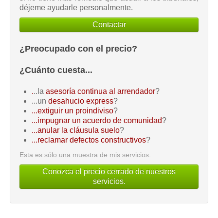
déjeme ayudarle personalmente.
Contactar
¿Preocupado con el precio?
¿Cuánto cuesta...
.
..la
asesoría continua al arrendador
?
...un
desahucio express
?
...extiguir un proindiviso
?
...impugnar un acuerdo de comunidad
?
...anular la cláusula suelo
?
...reclamar defectos constructivos
?
Esta es sólo una muestra de mis servicios.
Conozca el precio cerrado de nuestros
servicios.