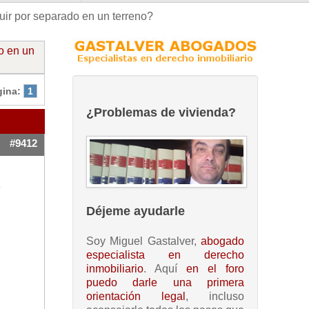
uir por separado en un terreno?
o en un
gina:
1
¿Problemas de vivienda?
#9412
e
Déjeme ayudarle
Soy Miguel Gastalver,
abogado
especialista en derecho
inmobiliario
. Aquí
en el foro
puedo darle una primera
orientación legal
, incluso