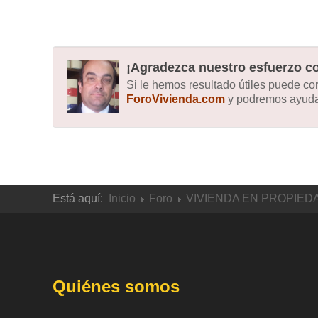
¡Agradezca nuestro esfuerzo co
Si le hemos resultado útiles puede c
ForoVivienda.com
y podremos ayudar
Está aquí:
Inicio
Foro
VIVIENDA EN PROPIED
Quiénes somos