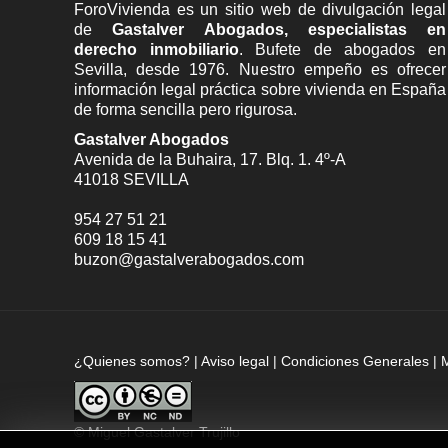
ForoVivienda es un sitio web de divulgación legal
de
Gastalver Abogados, especialistas en
derecho inmobiliario
. Bufete de
abogados en
Sevilla
, desde 1976. Nuestro empeño es ofrecer
información legal práctica sobre vivienda en España
de forma sencilla pero rigurosa.
Gastalver Abogados
Avenida de la Buhaira, 17. Blq. 1. 4º-A
41018
SEVILLA
954 27 51 21
609 18 15 41
buzon@gastalverabogados.com
¿Quienes somos?
|
Aviso legal
|
Condiciones Generales
|
©
Miguel Gastalver Trujillo