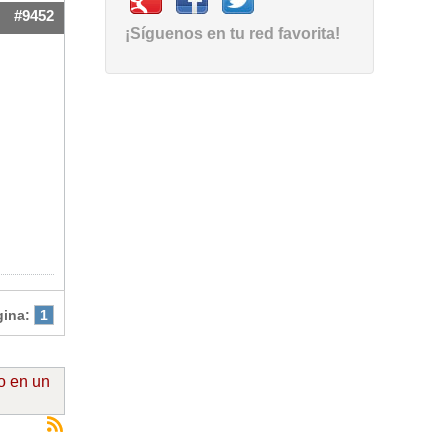
#9452
¡Síguenos en tu red favorita!
gina:
1
o en un