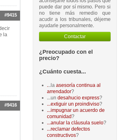
aconsejarle todos los pasos que
puede dar por sí mismo. Pero si
no tiene más remedio que
#9415
acudir a los tribunales, déjeme
ayudarle personalmente.
decir
e la
Contactar
¿Preocupado con el
precio?
¿Cuánto cuesta...
.
..la
asesoría continua al
arrendador
?
...un
desahucio express
?
...extiguir un proindiviso
?
#9416
...impugnar un acuerdo de
comunidad
?
...anular la cláusula suelo
?
...reclamar defectos
constructivos
?