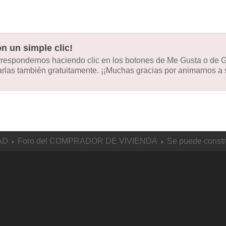
n un simple clic!
orrespondernos haciendo clic en los botones de Me Gusta o de
las también gratuitamente. ¡¡Muchas gracias por animarnos a s
AD
Foro del COMPRADOR DE VIVIENDA
Se puede constr