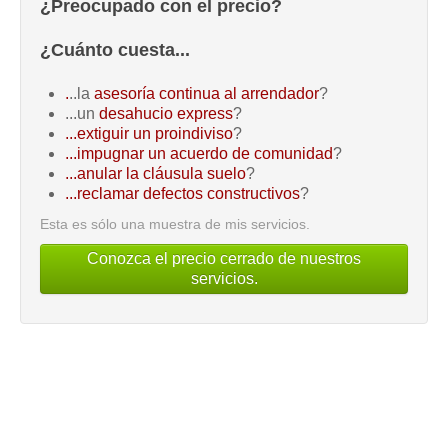
¿Preocupado con el precio?
¿Cuánto cuesta...
.
..la
asesoría continua al arrendador
?
...un
desahucio express
?
...extiguir un proindiviso
?
...impugnar un acuerdo de comunidad
?
...anular la cláusula suelo
?
...reclamar defectos constructivos
?
Esta es sólo una muestra de mis servicios.
Conozca el precio cerrado de nuestros
servicios.