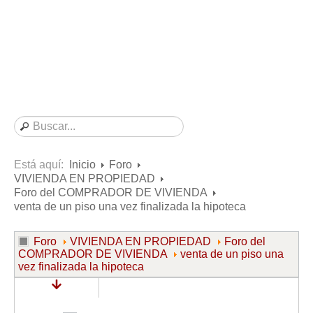
Consultas resueltas sobre Vivienda en Alquiler
Consultas resueltas sobre Vivienda en Propiedad
Consultas resueltas sobre la Comunidad de Propietarios
Formularios
Formularios de Arrendamientos Urbanos
Contratos de Arrendamiento
De vivienda
De uso distinto al de vivienda
Está aquí:
Inicio
Foro
VIVIENDA EN PROPIEDAD
Otros contratos de Arrendamiento
Foro del COMPRADOR DE VIVIENDA
Requerimientos y comunicaciones
venta de un piso una vez finalizada la hipoteca
Para contratos posteriores al 6 de junio de 2013
Foro
VIVIENDA EN PROPIEDAD
Foro del
Para contratos anteriores al 6 de junio de 2013
COMPRADOR DE VIVIENDA
venta de un piso una
vez finalizada la hipoteca
Para contratos de Renta Antigua
Formularios sobre Vivienda en Propiedad