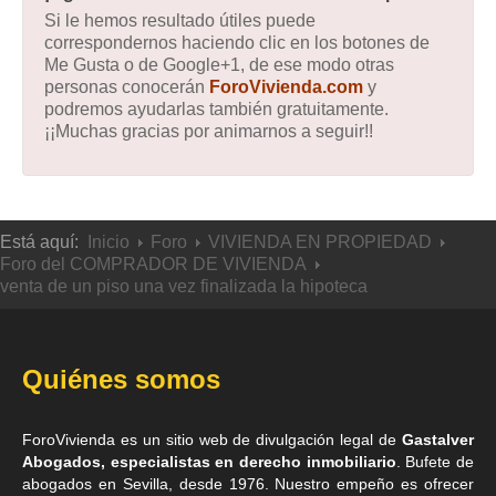
Si le hemos resultado útiles puede
correspondernos haciendo clic en los botones de
Me Gusta o de Google+1, de ese modo otras
personas conocerán
ForoVivienda.com
y
podremos ayudarlas también gratuitamente.
¡¡Muchas gracias por animarnos a seguir!!
Está aquí:
Inicio
Foro
VIVIENDA EN PROPIEDAD
Foro del COMPRADOR DE VIVIENDA
venta de un piso una vez finalizada la hipoteca
Quiénes somos
ForoVivienda es un sitio web de divulgación legal de
Gastalver
Abogados, especialistas en derecho inmobiliario
. Bufete de
abogados en Sevilla
, desde 1976. Nuestro empeño es ofrecer