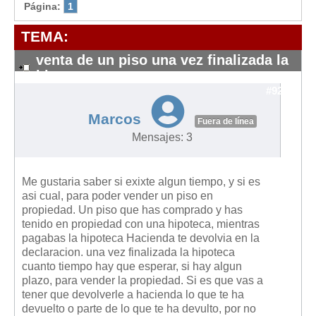
Modelos de Contratos
Página:
1
Requerimientos y comunicaciones
TEMA:
Formularios sobre Propiedad Horizontal
venta de un piso una vez finalizada la
Modelos de Convocatoria de Junta de Propietarios
hipoteca
Modelos de Acta de Junta de Propietarios
#9212
Requerimientos y comunicaciones
Marcos
Fuera de línea
Legislación
Mensajes: 3
Legislación sobre Arrendamientos Urbanos
Legislación sobre la Comunidad de Propietarios
Me gustaria saber si exixte algun tiempo, y si es
asi cual, para poder vender un piso en
Legislación sobre Adquisición de Vivienda en Propiedad
propiedad. Un piso que has comprado y has
tenido en propiedad con una hipoteca, mientras
Legislación de interés práctico
pagabas la hipoteca Hacienda te devolvia en la
Diccionario
declaracion. una vez finalizada la hipoteca
cuanto tiempo hay que esperar, si hay algun
Usuario
plazo, para vender la propiedad. Si es que vas a
tener que devolverle a hacienda lo que te ha
Entrar / Salir
devuelto o parte de lo que te ha devulto, por no