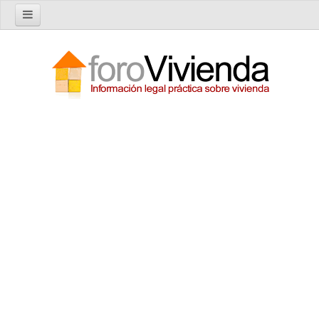
Inicio
Foro
Nuevo tema
Buscar en el foro
Categorías
Temas recientes
Reglas del Foro
Ayuda
Artículos
Artículos sobre Vivienda en Alquiler
Artículos sobre Vivienda en Propiedad
Artículos sobre la Comunidad de Propietarios