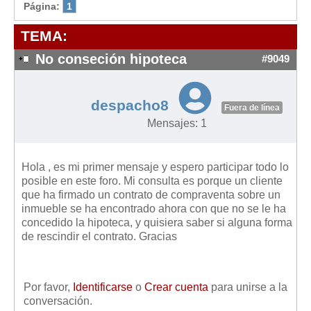
Modelos de Contratos
Página:
1
Requerimientos y comunicaciones
TEMA:
Formularios sobre Propiedad Horizontal
No conseción hipoteca
#9049
Modelos de Convocatoria de Junta de Propietarios
Modelos de Acta de Junta de Propietarios
despacho8
Requerimientos y comunicaciones
Fuera de línea
Mensajes: 1
Legislación
Legislación sobre Arrendamientos Urbanos
Hola , es mi primer mensaje y espero participar todo lo
Legislación sobre la Comunidad de Propietarios
posible en este foro. Mi consulta es porque un cliente
que ha firmado un contrato de compraventa sobre un
Legislación sobre Adquisición de Vivienda en Propiedad
inmueble se ha encontrado ahora con que no se le ha
Legislación de interés práctico
concedido la hipoteca, y quisiera saber si alguna forma
de rescindir el contrato. Gracias
Diccionario
Usuario
Por favor,
Identificarse
o
Crear cuenta
para unirse a la
Entrar / Salir
conversación.