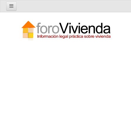
Inicio
Foro
Nuevo tema
Buscar en el foro
Categorías
Temas recientes
Reglas del Foro
Ayuda
Artículos
Artículos sobre Vivienda en Alquiler
Artículos sobre Vivienda en Propiedad
Artículos sobre la Comunidad de Propietarios