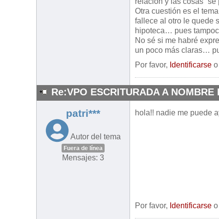
relación y las cosas “se
Otra cuestión es el tema
fallece al otro le quede 
hipoteca… pues tampoco
No sé si me habré expre
un poco más claras… pu
Por favor,
Identificarse
Re:VPO ESCRITURADA A NOMBRE 
patri***
hola!! nadie me puede a
Autor del tema
Fuera de línea
Mensajes: 3
Por favor,
Identificarse