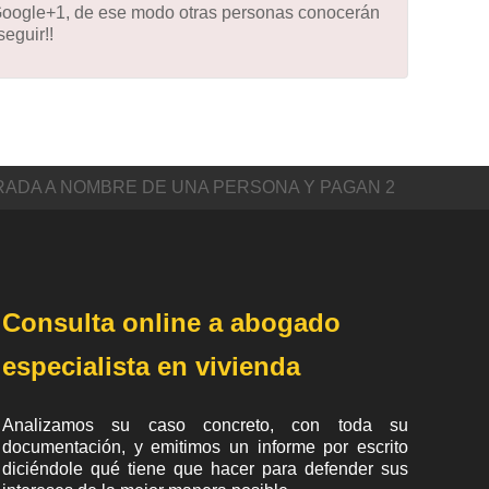
 Google+1, de ese modo otras personas conocerán
eguir!!
RADA A NOMBRE DE UNA PERSONA Y PAGAN 2
Consulta online a abogado
especialista en vivienda
Analizamos su caso concreto, con toda su
documentación, y emitimos un informe por escrito
diciéndole qué tiene que hacer para defender sus