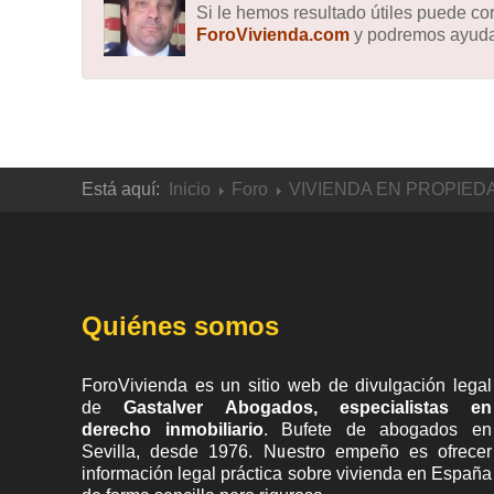
Si le hemos resultado útiles puede c
ForoVivienda.com
y podremos ayudar
Está aquí:
Inicio
Foro
VIVIENDA EN PROPIED
Quiénes somos
ForoVivienda es un sitio web de divulgación legal
de
Gastalver Abogados, especialistas en
derecho inmobiliario
. Bufete de
abogados en
Sevilla
, desde 1976. Nuestro empeño es ofrecer
información legal práctica sobre vivienda en España