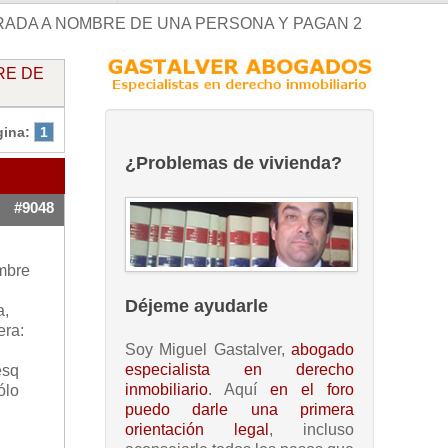
RADA A NOMBRE DE UNA PERSONA Y PAGAN 2
RE DE
gina:
1
¿Problemas de vivienda?
#9048
ombre
Déjeme ayudarle
a,
era:
Soy Miguel Gastalver,
abogado
especialista en derecho
esq
inmobiliario
. Aquí
en el foro
ólo
puedo darle una primera
orientación legal
, incluso