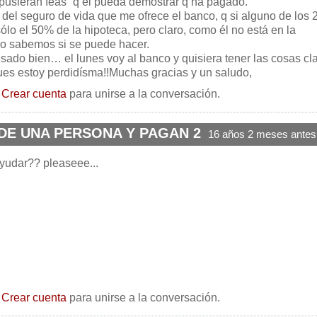
 pusieran feas” q él pueda demostrar q ha pagado.
 del seguro de vida que me ofrece el banco, q si alguno de los 
sólo el 50% de la hipoteca, pero claro, como él no está en la
 sabemos si se puede hacer.
sado bien… el lunes voy al banco y quisiera tener las cosas cl
es estoy perdidísma!!Muchas gracias y un saludo,
o
Crear cuenta
para unirse a la conversación.
DE UNA PERSONA Y PAGAN 2
16 años 2 meses antes
yudar?? pleaseee...
o
Crear cuenta
para unirse a la conversación.