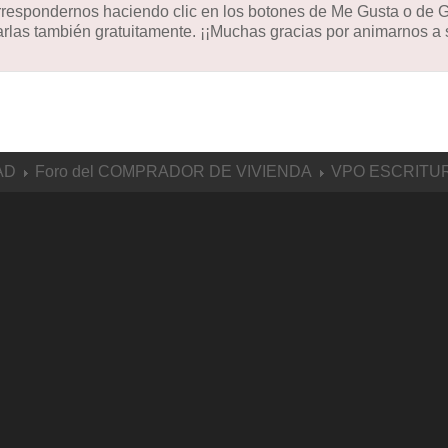
orrespondernos haciendo clic en los botones de Me Gusta o de
las también gratuitamente. ¡¡Muchas gracias por animarnos a s
AD
Foro del COMPRADOR DE VIVIENDA
VPO ESCRITU