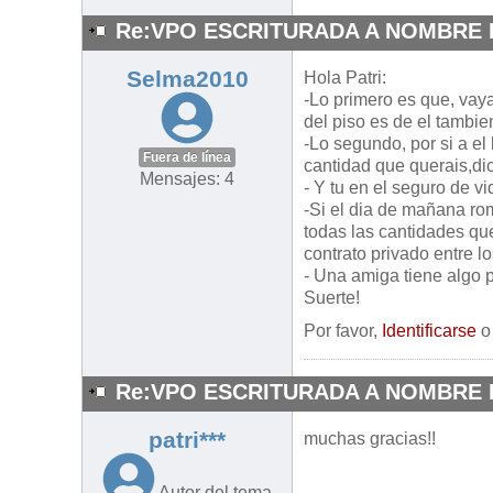
Re:VPO ESCRITURADA A NOMBRE 
Selma2010
Hola Patri:
-Lo primero es que, vay
del piso es de el tambi
-Lo segundo, por si a el
Fuera de línea
cantidad que querais,dici
Mensajes: 4
- Y tu en el seguro de vi
-Si el dia de mañana rom
todas las cantidades qu
contrato privado entre lo
- Una amiga tiene algo p
Suerte!
Por favor,
Identificarse
Re:VPO ESCRITURADA A NOMBRE 
patri***
muchas gracias!!
Autor del tema