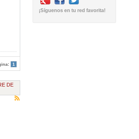
¡Síguenos en tu red favorita!
gina:
1
RE DE