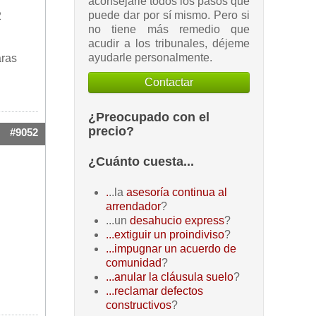
aconsejarle todos los pasos que
puede dar por sí mismo. Pero si
2
no tiene más remedio que
acudir a los tribunales, déjeme
ayudarle personalmente.
aras
Contactar
¿Preocupado con el
precio?
#9052
¿Cuánto cuesta...
.
..la
asesoría continua al
arrendador
?
...un
desahucio express
?
...extiguir un proindiviso
?
...impugnar un acuerdo de
comunidad
?
...anular la cláusula suelo
?
...reclamar defectos
constructivos
?