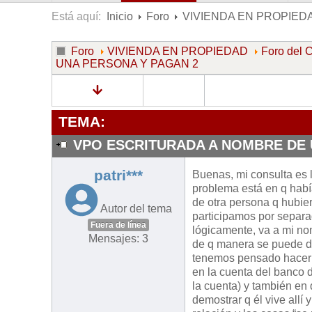
Está aquí:
Inicio
Foro
VIVIENDA EN PROPIED
Foro
VIVIENDA EN PROPIEDAD
Foro de
UNA PERSONA Y PAGAN 2
TEMA:
VPO ESCRITURADA A NOMBRE DE 
patri***
Buenas, mi consulta es l
problema está en q había
de otra persona q hubier
Autor del tema
participamos por separad
Fuera de línea
lógicamente, va a mi nom
Mensajes: 3
de q manera se puede d
tenemos pensado hacerl
en la cuenta del banco d
la cuenta) y también en 
demostrar q él vive all