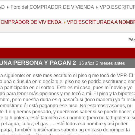
AD
Foro del COMPRADOR DE VIVIENDA
VPO ESCRITU
l COMPRADOR DE VIVIENDA
VPO ESCRITURADA A NOMB
Pá
UNA PERSONA Y PAGAN 2
16 años 2 meses antes
a siguiente: en este mes escrituro el piso q me tocó de VPP. El
 una cláusula en q decía q el piso no se podría escriturar a n
a participado en el sorteo. Este es mi caso, pues mi novio y yo
o para tener más opciones y me tocó a mí. El piso y la hipotec
bre, pero nuestra duda es q pasaría si (toco madera) yo falleci
emostrar q él está pagando ese piso. No estamos casados, ni
o. Lo q hemos pensado, y queremos saber si se puede hacer, 
e la hipoteca, esté también a su nombre (pero no la hipoteca, s
q el agua, la luz, el gas,… esté todo a su nombre y así poder
í y paga. También quisiéramos saberlo pq en caso de romper la