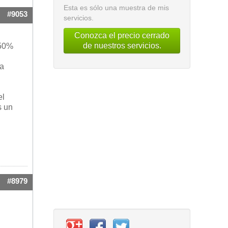
Esta es sólo una muestra de mis
#9053
servicios.
Conozca el precio cerrado
de nuestros servicios.
 50%
la
el
s un
#8979