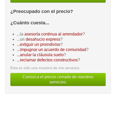
¿Preocupado con el precio?
¿Cuánto cuesta...
.
..la
asesoría continua al arrendador
?
...un
desahucio express
?
...extiguir un proindiviso
?
...impugnar un acuerdo de comunidad
?
...anular la cláusula suelo
?
...reclamar defectos constructivos
?
Esta es sólo una muestra de mis servicios.
Conozca el precio cerrado de nuestros
servicios.