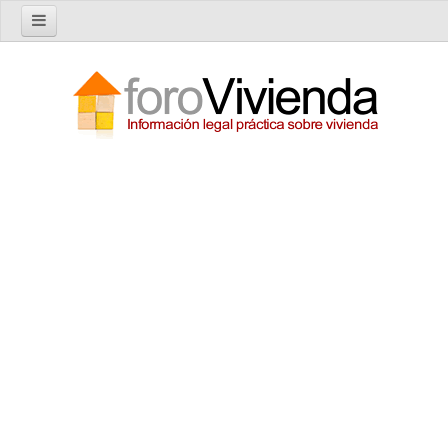
Inicio
Foro
Nuevo tema
Buscar en el foro
Categorías
Temas recientes
Reglas del Foro
Ayuda
Artículos
Artículos sobre Vivienda en Alquiler
Artículos sobre Vivienda en Propiedad
Artículos sobre la Comunidad de Propietarios