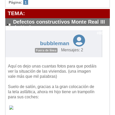
Modelos de Contratos
Página:
1
Requerimientos y comunicaciones
TEMA:
Formularios sobre Propiedad Horizontal
Defectos constructivos Monte Real III
Modelos de Convocatoria de Junta de Propietarios
de Noriega
Modelos de Acta de Junta de Propietarios
#8694
Requerimientos y comunicaciones
bubbleman
Legislación
Mensajes: 2
Fuera de línea
Legislación sobre Arrendamientos Urbanos
Legislación sobre la Comunidad de Propietarios
Aquí os dejo unas cuantas fotos para que podáis
ver la situación de las viviendas. (una imagen
Legislación sobre Adquisición de Vivienda en Propiedad
vale más que mil palabras)
Legislación de interés práctico
Suelo de salón, gracias a la gran colocación de
Diccionario
la tela asfáltica, ahora mi hijo tiene un trampolín
para sus coches:
Usuario
Entrar / Salir