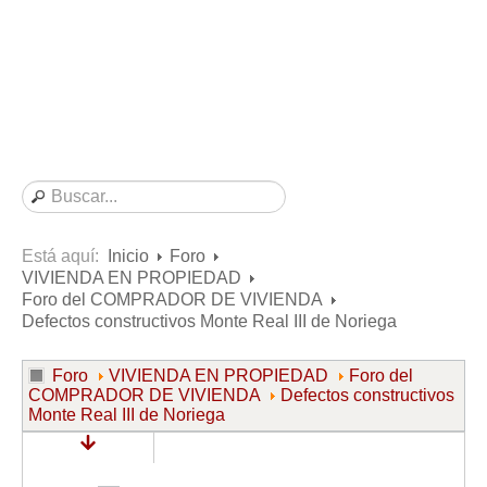
Consultas resueltas sobre Vivienda en Alquiler
Consultas resueltas sobre Vivienda en Propiedad
Consultas resueltas sobre la Comunidad de Propietarios
Formularios
Formularios de Arrendamientos Urbanos
Contratos de Arrendamiento
De vivienda
De uso distinto al de vivienda
Está aquí:
Inicio
Foro
VIVIENDA EN PROPIEDAD
Otros contratos de Arrendamiento
Foro del COMPRADOR DE VIVIENDA
Requerimientos y comunicaciones
Defectos constructivos Monte Real III de Noriega
Para contratos posteriores al 6 de junio de 2013
Foro
VIVIENDA EN PROPIEDAD
Foro del
Para contratos anteriores al 6 de junio de 2013
COMPRADOR DE VIVIENDA
Defectos constructivos
Monte Real III de Noriega
Para contratos de Renta Antigua
Formularios sobre Vivienda en Propiedad