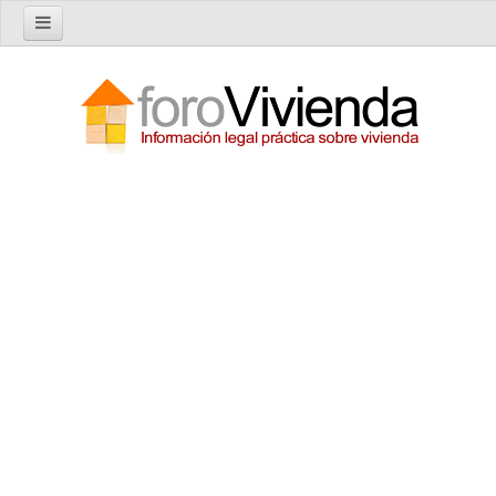
Inicio
Foro
Nuevo tema
Buscar en el foro
Categorías
Temas recientes
Reglas del Foro
Ayuda
Artículos
Artículos sobre Vivienda en Alquiler
Artículos sobre Vivienda en Propiedad
Artículos sobre la Comunidad de Propietarios