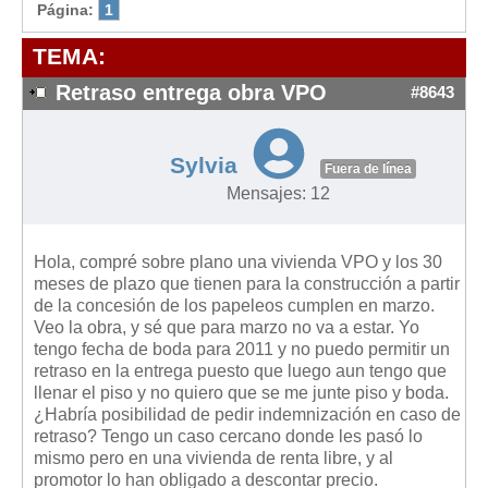
Modelos de Contratos
Página:
1
Requerimientos y comunicaciones
TEMA:
Formularios sobre Propiedad Horizontal
Retraso entrega obra VPO
#8643
Modelos de Convocatoria de Junta de Propietarios
Modelos de Acta de Junta de Propietarios
Sylvia
Requerimientos y comunicaciones
Fuera de línea
Mensajes: 12
Legislación
Legislación sobre Arrendamientos Urbanos
Hola, compré sobre plano una vivienda VPO y los 30
Legislación sobre la Comunidad de Propietarios
meses de plazo que tienen para la construcción a partir
de la concesión de los papeleos cumplen en marzo.
Legislación sobre Adquisición de Vivienda en Propiedad
Veo la obra, y sé que para marzo no va a estar. Yo
Legislación de interés práctico
tengo fecha de boda para 2011 y no puedo permitir un
retraso en la entrega puesto que luego aun tengo que
Diccionario
llenar el piso y no quiero que se me junte piso y boda.
¿Habría posibilidad de pedir indemnización en caso de
Usuario
retraso? Tengo un caso cercano donde les pasó lo
mismo pero en una vivienda de renta libre, y al
Entrar / Salir
promotor lo han obligado a descontar precio.