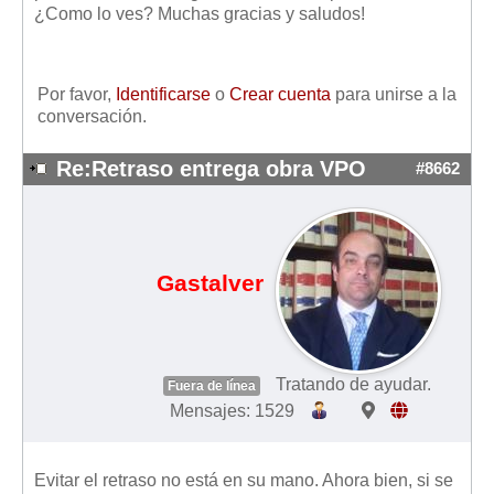
¿Como lo ves? Muchas gracias y saludos!
Mis boletines
Por favor,
Identificarse
o
Crear cuenta
para unirse a la
conversación.
Re:Retraso entrega obra VPO
#8662
Gastalver
Tratando de ayudar.
Fuera de línea
Mensajes: 1529
Evitar el retraso no está en su mano. Ahora bien, si se