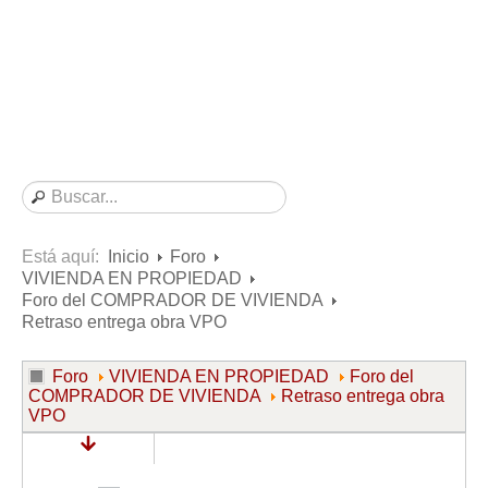
Consultas resueltas sobre Vivienda en Alquiler
Consultas resueltas sobre Vivienda en Propiedad
Consultas resueltas sobre la Comunidad de Propietarios
Formularios
Formularios de Arrendamientos Urbanos
Contratos de Arrendamiento
De vivienda
De uso distinto al de vivienda
Está aquí:
Inicio
Foro
VIVIENDA EN PROPIEDAD
Otros contratos de Arrendamiento
Foro del COMPRADOR DE VIVIENDA
Requerimientos y comunicaciones
Retraso entrega obra VPO
Para contratos posteriores al 6 de junio de 2013
Foro
VIVIENDA EN PROPIEDAD
Foro del
Para contratos anteriores al 6 de junio de 2013
COMPRADOR DE VIVIENDA
Retraso entrega obra
VPO
Para contratos de Renta Antigua
Formularios sobre Vivienda en Propiedad