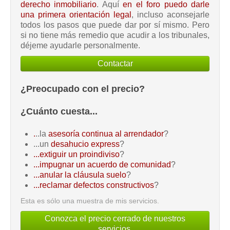
derecho inmobiliario
. Aquí
en el foro puedo darle
una primera orientación legal
, incluso aconsejarle
todos los pasos que puede dar por sí mismo. Pero
si no tiene más remedio que acudir a los tribunales,
déjeme ayudarle personalmente.
Contactar
¿Preocupado con el precio?
¿Cuánto cuesta...
.
..la
asesoría continua al arrendador
?
...un
desahucio express
?
...extiguir un proindiviso
?
...impugnar un acuerdo de comunidad
?
...anular la cláusula suelo
?
...reclamar defectos constructivos
?
Esta es sólo una muestra de mis servicios.
Conozca el precio cerrado de nuestros
servicios.