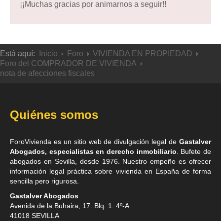
¡¡Muchas gracias por animarnos a seguir!!
Está aquí:
Inicio
Foro
VIVIENDA EN PROPIEDAD
Foro del COMPRADOR DE VIVIENDA
nota de afecciones fiscales
Quiénes somos
ForoVivienda es un sitio web de divulgación legal de
Gastalver
Abogados, especialistas en derecho inmobiliario
. Bufete de
abogados en Sevilla
, desde 1976. Nuestro empeño es ofrecer
información legal práctica sobre vivienda en España de forma
sencilla pero rigurosa.
Gastalver Abogados
Avenida de la Buhaira, 17. Blq. 1. 4º-A
41018
SEVILLA