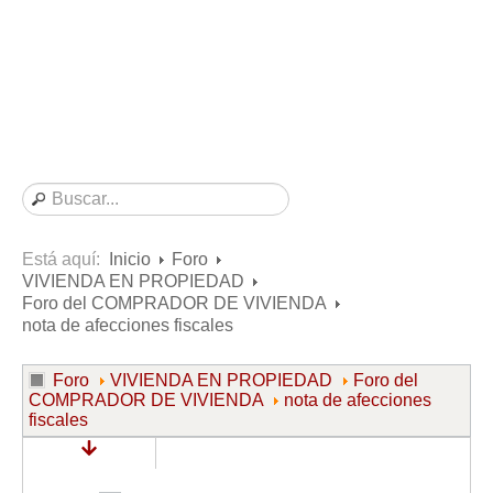
Consultas resueltas sobre Vivienda en Alquiler
Consultas resueltas sobre Vivienda en Propiedad
Consultas resueltas sobre la Comunidad de Propietarios
Formularios
Formularios de Arrendamientos Urbanos
Contratos de Arrendamiento
De vivienda
De uso distinto al de vivienda
Está aquí:
Inicio
Foro
VIVIENDA EN PROPIEDAD
Otros contratos de Arrendamiento
Foro del COMPRADOR DE VIVIENDA
Requerimientos y comunicaciones
nota de afecciones fiscales
Para contratos posteriores al 6 de junio de 2013
Foro
VIVIENDA EN PROPIEDAD
Foro del
Para contratos anteriores al 6 de junio de 2013
COMPRADOR DE VIVIENDA
nota de afecciones
fiscales
Para contratos de Renta Antigua
Formularios sobre Vivienda en Propiedad