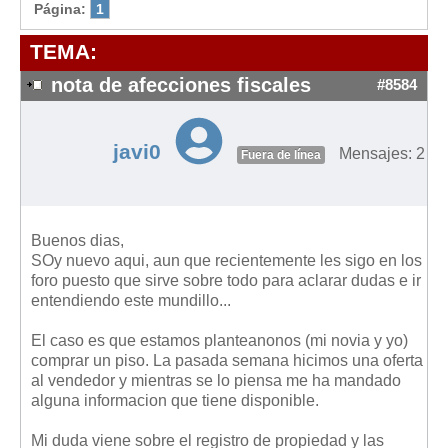
Modelos de Contratos
Página:
1
Requerimientos y comunicaciones
TEMA:
Formularios sobre Propiedad Horizontal
nota de afecciones fiscales
#8584
Modelos de Convocatoria de Junta de Propietarios
Modelos de Acta de Junta de Propietarios
javi0
Mensajes: 2
Requerimientos y comunicaciones
Fuera de línea
Legislación
Legislación sobre Arrendamientos Urbanos
Buenos dias,
Legislación sobre la Comunidad de Propietarios
SOy nuevo aqui, aun que recientemente les sigo en los
foro puesto que sirve sobre todo para aclarar dudas e ir
Legislación sobre Adquisición de Vivienda en Propiedad
entendiendo este mundillo...
Legislación de interés práctico
El caso es que estamos planteanonos (mi novia y yo)
Diccionario
comprar un piso. La pasada semana hicimos una oferta
al vendedor y mientras se lo piensa me ha mandado
Usuario
alguna informacion que tiene disponible.
Entrar / Salir
Mi duda viene sobre el registro de propiedad y las