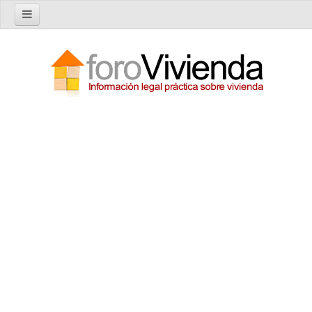
Inicio
Foro
Nuevo tema
Buscar en el foro
Categorías
Temas recientes
Reglas del Foro
Ayuda
Artículos
Artículos sobre Vivienda en Alquiler
Artículos sobre Vivienda en Propiedad
Artículos sobre la Comunidad de Propietarios