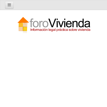
Inicio
Foro
Nuevo tema
Buscar en el foro
Categorías
Temas recientes
Reglas del Foro
Ayuda
Artículos
Artículos sobre Vivienda en Alquiler
Artículos sobre Vivienda en Propiedad
Artículos sobre la Comunidad de Propietarios