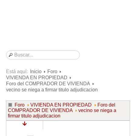
Consultas resueltas sobre Vivienda en Alquiler
Consultas resueltas sobre Vivienda en Propiedad
Consultas resueltas sobre la Comunidad de Propietarios
Formularios
Formularios de Arrendamientos Urbanos
Contratos de Arrendamiento
De vivienda
De uso distinto al de vivienda
Está aquí:
Inicio
Foro
VIVIENDA EN PROPIEDAD
Otros contratos de Arrendamiento
Foro del COMPRADOR DE VIVIENDA
Requerimientos y comunicaciones
vecino se niega a firmar titulo adjudicacion
Para contratos posteriores al 6 de junio de 2013
Foro
VIVIENDA EN PROPIEDAD
Foro del
Para contratos anteriores al 6 de junio de 2013
COMPRADOR DE VIVIENDA
vecino se niega a
firmar titulo adjudicacion
Para contratos de Renta Antigua
Formularios sobre Vivienda en Propiedad