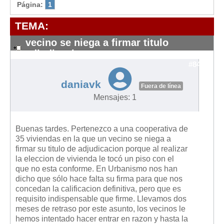
Modelos de Contratos
Página:
1
Requerimientos y comunicaciones
TEMA:
Formularios sobre Propiedad Horizontal
vecino se niega a firmar titulo
Modelos de Convocatoria de Junta de Propietarios
adjudicacion
Modelos de Acta de Junta de Propietarios
#8480
Requerimientos y comunicaciones
daniavk
Fuera de línea
Legislación
Mensajes: 1
Legislación sobre Arrendamientos Urbanos
Legislación sobre la Comunidad de Propietarios
Buenas tardes. Pertenezco a una cooperativa de
35 viviendas en la que un vecino se niega a
Legislación sobre Adquisición de Vivienda en Propiedad
firmar su titulo de adjudicacion porque al realizar
la eleccion de vivienda le tocó un piso con el
Legislación de interés práctico
que no esta conforme. En Urbanismo nos han
Diccionario
dicho que sólo hace falta su firma para que nos
concedan la calificacion definitiva, pero que es
Usuario
requisito indispensable que firme. Llevamos dos
meses de retraso por este asunto, los vecinos le
Entrar / Salir
hemos intentado hacer entrar en razon y hasta la