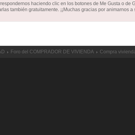
orrespondernos haciendo clic en los botones de Me Gusta o de
las también gratuitamente. ¡¡Muchas gracias por animarnos a s
AD
Foro del COMPRADOR DE VIVIENDA
Compra vivienda