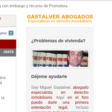
 con embargo y recurso de Promotora
y
gina:
1
¿Problemas de vivienda?
#8479
Déjeme ayudarle
mera
rá
Soy Miguel Gastalver,
abogado
especialista en derecho
inmobiliario
. Aquí
en el foro
 la
puedo darle una primera
orientación legal
, incluso