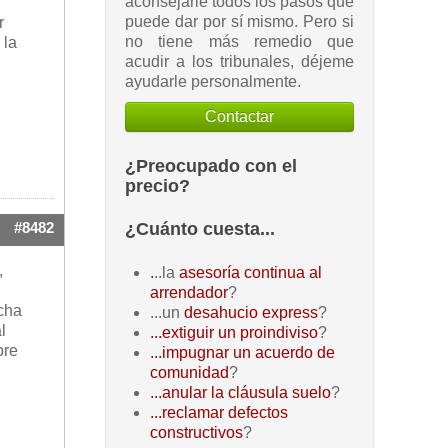
aconsejarle todos los pasos que
puede dar por sí mismo. Pero si
r
no tiene más remedio que
 la
acudir a los tribunales, déjeme
ayudarle personalmente.
Contactar
¿Preocupado con el
precio?
¿Cuánto cuesta...
#8482
,
.
..la
asesoría continua al
arrendador
?
icha
...un
desahucio express
?
l
...extiguir un proindiviso
?
bre
...impugnar un acuerdo de
comunidad
?
...anular la cláusula suelo
?
...reclamar defectos
constructivos
?