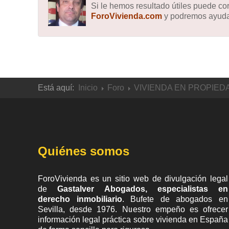
Si le hemos resultado útiles puede c
ForoVivienda.com
y podremos ayudar
Está aquí:
Inicio
Foro
VIVIENDA EN PROPIED
Quiénes somos
ForoVivienda es un sitio web de divulgación legal
de
Gastalver Abogados, especialistas en
derecho inmobiliario
. Bufete de
abogados en
Sevilla
, desde 1976. Nuestro empeño es ofrecer
información legal práctica sobre vivienda en España