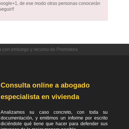
 Google+1, de ese modo otras personas conocerán
eguir!!
 con embargo y recurso de Promotora
Consulta online a abogado
especialista en vivienda
Analizamos su caso concreto, con toda su
documentación, y emitimos un informe por escrito
diciéndole qué tiene que hacer para defender sus