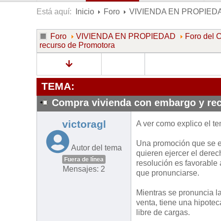
Está aquí:
Inicio
Foro
VIVIENDA EN PROPIED
Foro
VIVIENDA EN PROPIEDAD
Foro de
recurso de Promotora
TEMA:
Compra vivienda con embargo y re
victoragl
A ver como explico el t
Una promoción que se e
Autor del tema
quieren ejercer el derec
Fuera de línea
resolución es favorable 
Mensajes: 2
que pronunciarse.
Mientras se pronuncia l
venta, tiene una hipotec
libre de cargas.