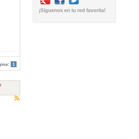
¡Síguenos en tu red favorita!
gina:
1
y