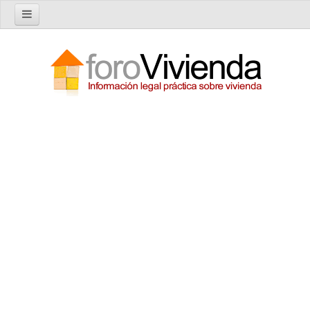
Inicio
Foro
Nuevo tema
Buscar en el foro
Categorías
Temas recientes
Reglas del Foro
Ayuda
Artículos
Artículos sobre Vivienda en Alquiler
Artículos sobre Vivienda en Propiedad
Artículos sobre la Comunidad de Propietarios