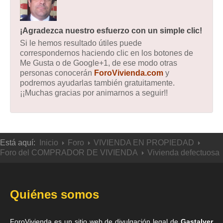
¡Agradezca nuestro esfuerzo con un simple clic!
Si le hemos resultado útiles puede
correspondernos haciendo clic en los botones de
Me Gusta o de Google+1, de ese modo otras
personas conocerán
ForoVivienda.com
y
podremos ayudarlas también gratuitamente.
¡¡Muchas gracias por animarnos a seguir!!
Está aquí:
Inicio
Foro
VIVIENDA EN PROPIEDAD
Foro del COMPRADOR DE VIVIENDA
Vivienda defectuosa
Quiénes somos
ForoVivienda es un sitio web de divulgación legal de
Gastalver