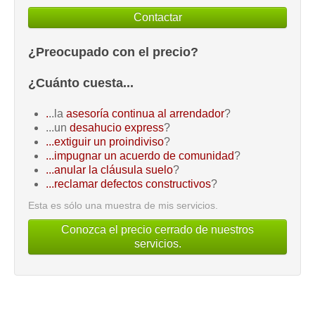
Contactar
¿Preocupado con el precio?
¿Cuánto cuesta...
.
..la
asesoría continua al arrendador
?
...un
desahucio express
?
...extiguir un proindiviso
?
...impugnar un acuerdo de comunidad
?
...anular la cláusula suelo
?
...reclamar defectos constructivos
?
Esta es sólo una muestra de mis servicios.
Conozca el precio cerrado de nuestros
servicios.