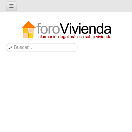
Inicio
Foro
Nuevo tema
Buscar en el foro
Categorías
Temas recientes
Reglas del Foro
Ayuda
Artículos
Artículos sobre Vivienda en Alquiler
Artículos sobre Vivienda en Propiedad
Artículos sobre la Comunidad de Propietarios