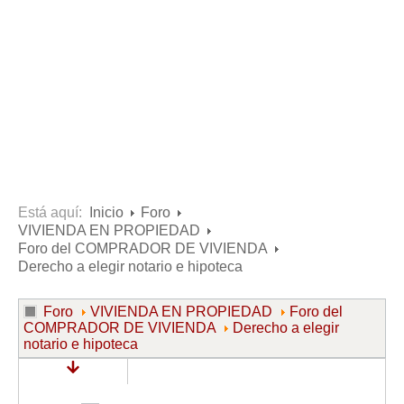
Consultas resueltas sobre Vivienda en Alquiler
Consultas resueltas sobre Vivienda en Propiedad
Consultas resueltas sobre la Comunidad de Propietarios
Formularios
Formularios de Arrendamientos Urbanos
Contratos de Arrendamiento
De vivienda
De uso distinto al de vivienda
Está aquí:
Inicio
Foro
VIVIENDA EN PROPIEDAD
Otros contratos de Arrendamiento
Foro del COMPRADOR DE VIVIENDA
Requerimientos y comunicaciones
Derecho a elegir notario e hipoteca
Para contratos posteriores al 6 de junio de 2013
Foro
VIVIENDA EN PROPIEDAD
Foro del
Para contratos anteriores al 6 de junio de 2013
COMPRADOR DE VIVIENDA
Derecho a elegir
notario e hipoteca
Para contratos de Renta Antigua
Formularios sobre Vivienda en Propiedad