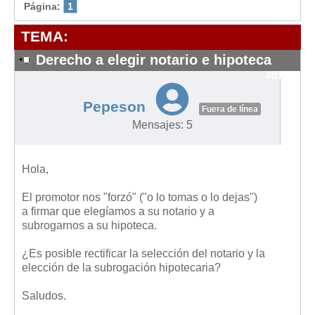
Modelos de Contratos
Página:
1
Requerimientos y comunicaciones
TEMA:
Formularios sobre Propiedad Horizontal
Derecho a elegir notario e hipoteca
Modelos de Convocatoria de Junta de Propietarios
#8112
Modelos de Acta de Junta de Propietarios
Pepeson
Requerimientos y comunicaciones
Fuera de línea
Mensajes: 5
Legislación
Legislación sobre Arrendamientos Urbanos
Hola,
Legislación sobre la Comunidad de Propietarios
El promotor nos "forzó" ("o lo tomas o lo dejas")
Legislación sobre Adquisición de Vivienda en Propiedad
a firmar que elegíamos a su notario y a
Legislación de interés práctico
subrogarnos a su hipoteca.
Diccionario
¿Es posible rectificar la selección del notario y la
elección de la subrogación hipotecaria?
Usuario
Saludos.
Entrar / Salir