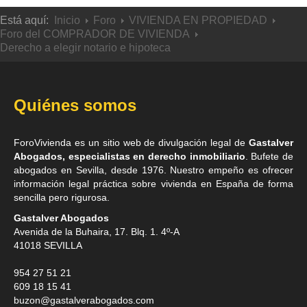
Está aquí:
Inicio
Foro
VIVIENDA EN PROPIEDAD
Foro del COMPRADOR DE VIVIENDA
Derecho a elegir notario e hipoteca
Quiénes somos
ForoVivienda es un sitio web de divulgación legal de
Gastalver
Abogados, especialistas en derecho inmobiliario
. Bufete de
abogados en Sevilla
, desde 1976. Nuestro empeño es ofrecer
información legal práctica sobre vivienda en España de forma
sencilla pero rigurosa.
Gastalver Abogados
Avenida de la Buhaira, 17. Blq. 1. 4º-A
41018
SEVILLA
954 27 51 21
609 18 15 41
buzon@gastalverabogados.com