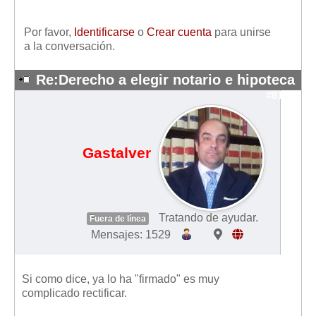
Mis boletines
Por favor,
Identificarse
o
Crear cuenta
para unirse
a la conversación.
Re:Derecho a elegir notario e hipoteca
#8125
Gastalver
Tratando de ayudar.
Fuera de línea
Mensajes: 1529
Si como dice, ya lo ha "firmado" es muy
complicado rectificar.