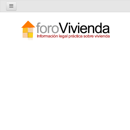
Inicio
Foro
Nuevo tema
Buscar en el foro
Categorías
Temas recientes
Reglas del Foro
Ayuda
Artículos
Artículos sobre Vivienda en Alquiler
Artículos sobre Vivienda en Propiedad
Artículos sobre la Comunidad de Propietarios