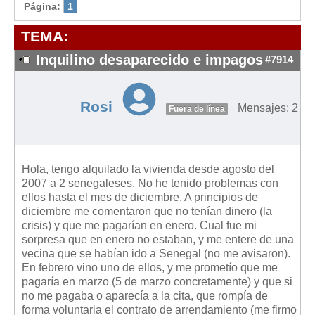
Modelos de Contratos
Página:
1
Requerimientos y comunicaciones
TEMA:
Formularios sobre Propiedad Horizontal
Inquilino desaparecido e impagos
#7914
Modelos de Convocatoria de Junta de Propietarios
Modelos de Acta de Junta de Propietarios
Rosi
Mensajes: 2
Requerimientos y comunicaciones
Fuera de línea
Legislación
Legislación sobre Arrendamientos Urbanos
Hola, tengo alquilado la vivienda desde agosto del
Legislación sobre la Comunidad de Propietarios
2007 a 2 senegaleses. No he tenido problemas con
ellos hasta el mes de diciembre. A principios de
Legislación sobre Adquisición de Vivienda en Propiedad
diciembre me comentaron que no tenían dinero (la
Legislación de interés práctico
crisis) y que me pagarían en enero. Cual fue mi
sorpresa que en enero no estaban, y me entere de una
Diccionario
vecina que se habían ido a Senegal (no me avisaron).
En febrero vino uno de ellos, y me prometío que me
Usuario
pagaría en marzo (5 de marzo concretamente) y que si
no me pagaba o aparecía a la cita, que rompía de
Entrar / Salir
forma voluntaria el contrato de arrendamiento (me firmo