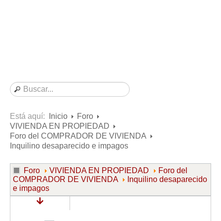
Consultas resueltas sobre Vivienda en Alquiler
Consultas resueltas sobre Vivienda en Propiedad
Consultas resueltas sobre la Comunidad de Propietarios
Formularios
Formularios de Arrendamientos Urbanos
Contratos de Arrendamiento
De vivienda
De uso distinto al de vivienda
Está aquí:
Inicio
Foro
VIVIENDA EN PROPIEDAD
Otros contratos de Arrendamiento
Foro del COMPRADOR DE VIVIENDA
Requerimientos y comunicaciones
Inquilino desaparecido e impagos
Para contratos posteriores al 6 de junio de 2013
Foro
VIVIENDA EN PROPIEDAD
Foro del
Para contratos anteriores al 6 de junio de 2013
COMPRADOR DE VIVIENDA
Inquilino desaparecido
e impagos
Para contratos de Renta Antigua
Formularios sobre Vivienda en Propiedad