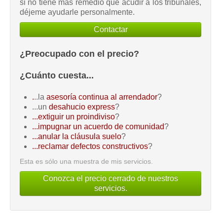
si no tiene más remedio que acudir a los tribunales,
déjeme ayudarle personalmente.
Contactar
¿Preocupado con el precio?
¿Cuánto cuesta...
.
..la
asesoría continua al arrendador
?
...un
desahucio express
?
...extiguir un proindiviso
?
...impugnar un acuerdo de comunidad
?
...anular la cláusula suelo
?
...reclamar defectos constructivos
?
Esta es sólo una muestra de mis servicios.
Conozca el precio cerrado de nuestros
servicios.