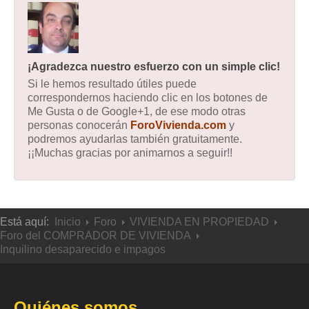
¡Agradezca nuestro esfuerzo con un simple clic!
Si le hemos resultado útiles puede
correspondernos haciendo clic en los botones de
Me Gusta o de Google+1, de ese modo otras
personas conocerán
ForoVivienda.com
y
podremos ayudarlas también gratuitamente.
¡¡Muchas gracias por animarnos a seguir!!
Está aquí:
Inicio
Foro
VIVIENDA EN PROPIEDAD
Foro del COMPRADOR DE VIVIENDA
Inquilino desaparecido e impagos
Quiénes somos