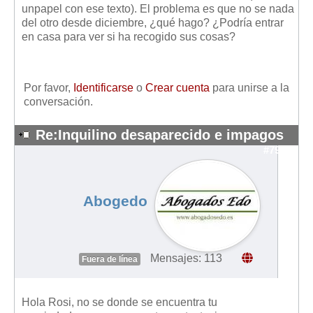
unpapel con ese texto). El problema es que no se nada
Mis boletines
del otro desde diciembre, ¿qué hago? ¿Podría entrar
en casa para ver si ha recogido sus cosas?
Por favor,
Identificarse
o
Crear cuenta
para unirse a la
conversación.
Re:Inquilino desaparecido e impagos
#7912
Abogedo
Mensajes: 113
Fuera de línea
Hola Rosi, no se donde se encuentra tu