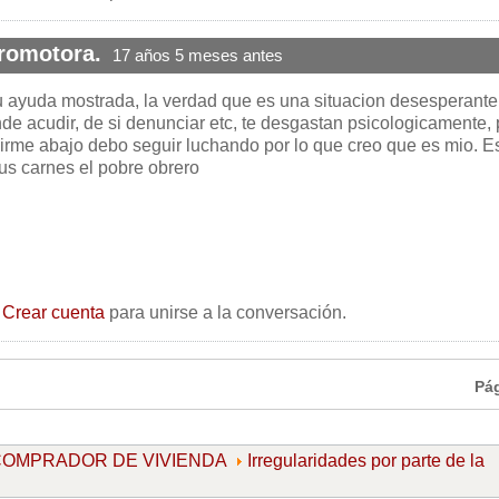
promotora.
17 años 5 meses antes
u ayuda mostrada, la verdad que es una situacion desesperante,
e acudir, de si denunciar etc, te desgastan psicologicamente, 
me abajo debo seguir luchando por lo que creo que es mio. Es
sus carnes el pobre obrero
o
Crear cuenta
para unirse a la conversación.
Pá
l COMPRADOR DE VIVIENDA
Irregularidades por parte de la