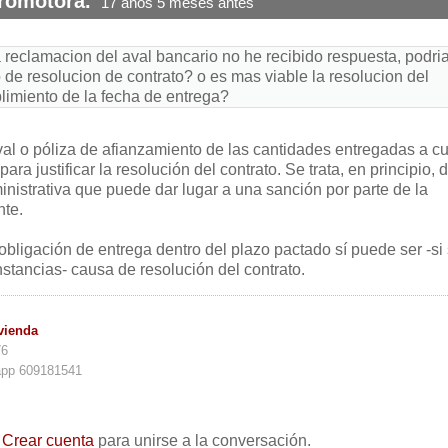
promotora.
17 años 5 meses antes
la reclamacion del aval bancario no he recibido respuesta, podri
de resolucion de contrato? o es mas viable la resolucion del
plimiento de la fecha de entrega?
val o póliza de afianzamiento de las cantidades entregadas a c
ara justificar la resolución del contrato. Se trata, en principio, 
nistrativa que puede dar lugar a una sanción por parte de la
nte.
obligación de entrega dentro del plazo pactado sí puede ser -si
stancias- causa de resolución del contrato.
vienda
76
app 609181541
o
Crear cuenta
para unirse a la conversación.