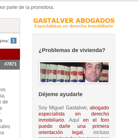
por parte de la promotora.
gina:
1
¿Problemas de vivienda?
#7871
nos
Déjeme ayudarle
ha,
e de
Soy Miguel Gastalver,
abogado
a
especialista en derecho
r
inmobiliario
. Aquí
en el foro
a
puedo darle una primera
cubro
orientación legal
, incluso
ya