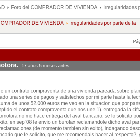
AD
Foro del COMPRADOR DE VIVIENDA
Irregularidades 
l COMPRADOR DE VIVIENDA
Irregularidades por parte de la
Pá
motora.
17 años 5 meses antes
mre un contrato compraventa de una vivienda pareada sobre pla
do una series de pagos y satisfechos por mi parte hasta la fec
suma de unos 52.000 euros me veo en la situacion que por part
plido el contrato compraventa que nos une.1). entregada la cifr
motora no me hace entrega del aval bancario, se lo solicito po
exito, en sep`08 le envio un burofax reclamandole dicho aval par
 reclamaciones (de momento tambien sin exito), indagando des
ncario que le solicito, que me recomendais hacer al respecto?, 