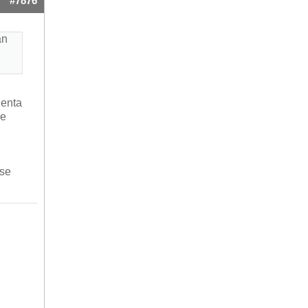
#7876
an
uenta
de
 se