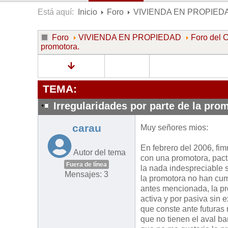
Está aquí:
Inicio
Foro
VIVIENDA EN PROPIED
Foro
VIVIENDA EN PROPIEDAD
Foro de
promotora.
TEMA:
Irregularidades por parte de la pro
carau
Muy señores mios:
En febrero del 2006, fi
Autor del tema
con una promotora, pacta
Fuera de línea
la nada indespreciable 
Mensajes: 3
la promotora no han cum
antes mencionada, la pro
activa y por pasiva sin 
que conste ante futuras
que no tienen el aval ba