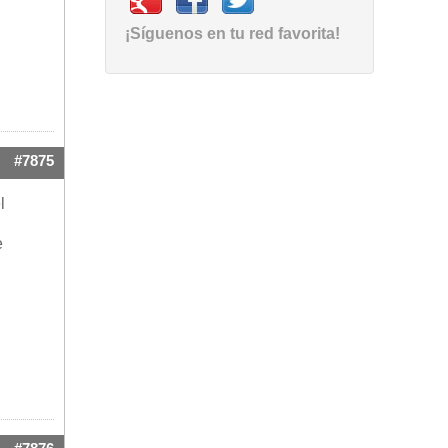
¡Síguenos en tu red favorita!
#7875
l
e