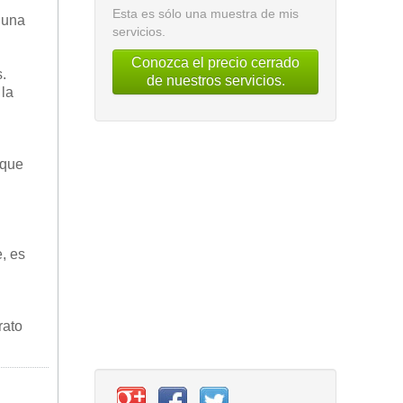
Esta es sólo una muestra de mis
s una
servicios.
Conozca el precio cerrado
.
de nuestros servicios.
 la
 que
, es
rato