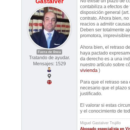
Gastalver
No existe un plazo de cor
contabiliza a efectos de
disposición general (art
contrato. Ahora bien, no
reacios a admitir causa
Deben ser totalmente aje
promotora, imprevisibles
Ahora bien, el retraso de
Fuera de línea
haya pactado expresamen
Tratando de ayudar.
da derecho es a una ind
Mensajes: 1529
nuestro artículo sobre 
vivienda
)
Para que el retraso sea
necesario que el plazo s
justificado.
El valorar si estas circ
y el conocimiento de to
Miguel Gastalver Trujillo
Abogado especialista en Vi