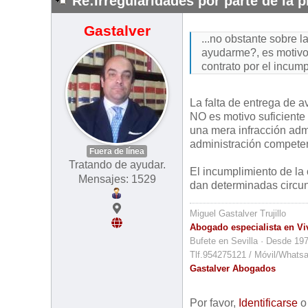
Re:Irregularidades por parte de la 
Gastalver
...no obstante sobre 
ayudarme?, es motivo 
contrato por el incum
La falta de entrega de a
NO es motivo suficiente p
una mera infracción admi
administración compete
Fuera de línea
Tratando de ayudar.
El incumplimiento de la 
Mensajes: 1529
dan determinadas circun
Miguel Gastalver Trujillo
Abogado especialista en Vi
Bufete en Sevilla · Desde 19
Tlf.954275121 / Móvil/Whats
Gastalver Abogados
Por favor,
Identificarse