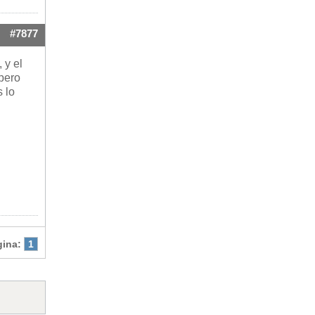
#7877
 y el
pero
 lo
gina:
1