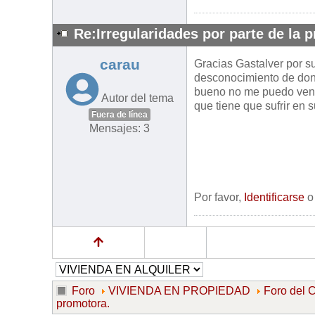
Re:Irregularidades por parte de la 
carau
Gracias Gastalver por s
desconocimiento de dond
bueno no me puedo venir
Autor del tema
que tiene que sufrir en 
Fuera de línea
Mensajes: 3
Por favor,
Identificarse
Foro
VIVIENDA EN PROPIEDAD
Foro de
promotora.