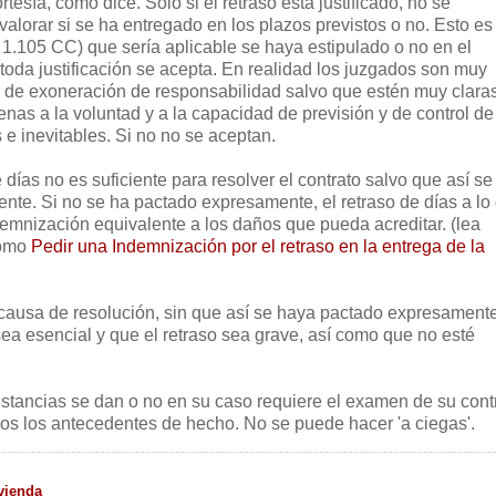
tesía, como dice. Sólo si el retraso está justificado, no se
 valorar si se ha entregado en los plazos previstos o no. Esto e
. 1.105 CC) que sería aplicable se haya estipulado o no en el
 toda justificación se acepta. En realidad los juzgados son muy
s de exoneración de responsabilidad salvo que estén muy claras
nas a la voluntad y a la capacidad de previsión y de control de
 e inevitables. Si no no se aceptan.
 días no es suficiente para resolver el contrato salvo que así se
te. Si no se ha pactado expresamente, el retraso de días a lo
emnización equivalente a los daños que pueda acreditar. (lea
cómo
Pedir una Indemnización por el retraso en la entrega de la
 causa de resolución, sin que así se haya pactado expresamente
ea esencial y que el retraso sea grave, así como que no esté
unstancias se dan o no en su caso requiere el examen de su cont
dos los antecedentes de hecho. No se puede hacer 'a ciegas'.
vienda