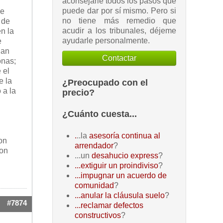
aconsejarle todos los pasos que
puede dar por sí mismo. Pero si
de
no tiene más remedio que
 de
acudir a los tribunales, déjeme
n la
ayudarle personalmente.
e
gan
Contactar
onas;
 el
e la
¿Preocupado con el
 a la
precio?
¿Cuánto cuesta...
.
..la
asesoría continua al
ion
arrendador
?
ion
...un
desahucio express
?
...extiguir un proindiviso
?
...impugnar un acuerdo de
comunidad
?
...anular la cláusula suelo
?
#7874
...reclamar defectos
constructivos
?