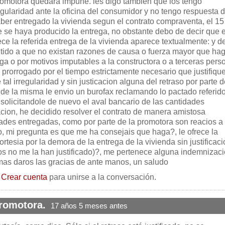
romotora quedara impune. les digo tambien que los tengo
gularidad ante la oficina del consumidor y no tengo respuesta 
ber entregado la vivienda segun el contrato compraventa, el 15
e se haya producido la entrega, no obstante debo de decir que e
ce la referida entrega de la vivienda aparece textualmente: y d
tido a que no existan razones de causa o fuerza mayor que ha
rega o por motivos imputables a la constructora o a terceras pers
prorrogado por el tiempo estrictamente necesario que justifique
 tal irregularidad y sin justicacion alguna del retraso por parte d
de la misma le envio un burofax reclamando lo pactado referido
 solicitandole de nuevo el aval bancario de las cantidades
acion, he decidido resolver el contrato de manera amistosa
ades entregadas, como por parte de la promotora son reacios a
, mi pregunta es que me ha consejais que haga?, le ofrece la
ortesia por la demora de la entrega de la vivienda sin justificac
os no me la han justificado)?, me pertenece alguna indemnizac
 mas daros las gracias de ante manos, un saludo
o
Crear cuenta
para unirse a la conversación.
promotora.
17 años 5 meses antes