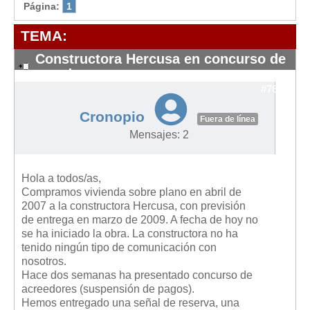
Modelos de Contratos
Página:
1
Requerimientos y comunicaciones
TEMA:
Formularios sobre Propiedad Horizontal
Constructora Hercusa en concurso de
Modelos de Convocatoria de Junta de Propietarios
acredores
Modelos de Acta de Junta de Propietarios
#7673
Requerimientos y comunicaciones
Cronopio
Fuera de línea
Legislación
Mensajes: 2
Legislación sobre Arrendamientos Urbanos
Legislación sobre la Comunidad de Propietarios
Hola a todos/as,
Compramos vivienda sobre plano en abril de
Legislación sobre Adquisición de Vivienda en Propiedad
2007 a la constructora Hercusa, con previsión
de entrega en marzo de 2009. A fecha de hoy no
Legislación de interés práctico
se ha iniciado la obra. La constructora no ha
Diccionario
tenido ningún tipo de comunicación con
nosotros.
Usuario
Hace dos semanas ha presentado concurso de
acreedores (suspensión de pagos).
Entrar / Salir
Hemos entregado una señal de reserva, una