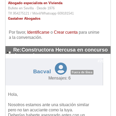
Abogado especialista en Vivienda
Bufete en Sevilla · Desde 1976
Tlf.954275121 / Móvil/Whatsapp 609181541
Gastalver Abogados
Por favor,
Identificarse
o
Crear cuenta
para unirse
a la conversación.
Re:Constructora Hercusa en concurso
de acredores
#7687
Bacval
Fuera de línea
Mensajes: 6
Hola,
Nosotros estamos ante una situación similar
pero no tan acuciante como la tuya.
Deberías haberte asesorado antes con un