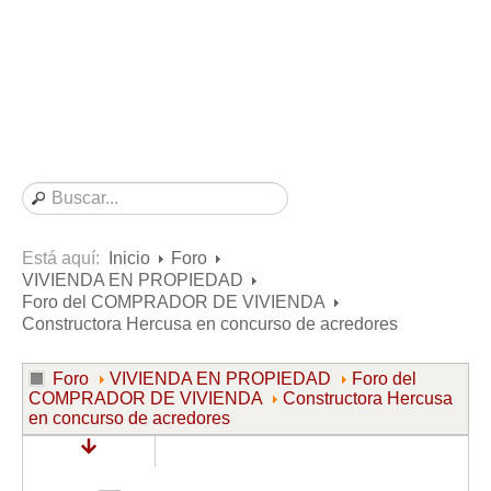
Consultas resueltas sobre Vivienda en Alquiler
Consultas resueltas sobre Vivienda en Propiedad
Consultas resueltas sobre la Comunidad de Propietarios
Formularios
Formularios de Arrendamientos Urbanos
Contratos de Arrendamiento
De vivienda
De uso distinto al de vivienda
Está aquí:
Inicio
Foro
VIVIENDA EN PROPIEDAD
Otros contratos de Arrendamiento
Foro del COMPRADOR DE VIVIENDA
Requerimientos y comunicaciones
Constructora Hercusa en concurso de acredores
Para contratos posteriores al 6 de junio de 2013
Foro
VIVIENDA EN PROPIEDAD
Foro del
Para contratos anteriores al 6 de junio de 2013
COMPRADOR DE VIVIENDA
Constructora Hercusa
en concurso de acredores
Para contratos de Renta Antigua
Formularios sobre Vivienda en Propiedad