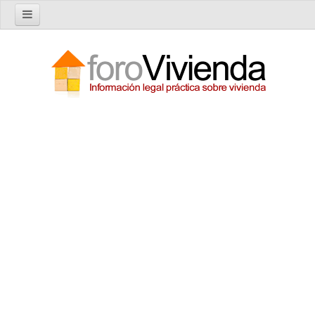
Inicio
Foro
Nuevo tema
Buscar en el foro
Categorías
Temas recientes
Reglas del Foro
Ayuda
Artículos
Artículos sobre Vivienda en Alquiler
Artículos sobre Vivienda en Propiedad
Artículos sobre la Comunidad de Propietarios