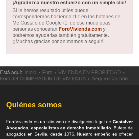
¡Agradezca nuestro esfuerzo con un simple clic!
Si le hemos resultado útiles puede
correspondernos haciendo clic en los botones de
Me Gusta o de Google+1, de ese modo otras
personas conocerán
ForoVivienda.com
y
podremos ayudarlas también gratuitamente.
¡¡Muchas gracias por animarnos a seguir!!
Está aquí:
Inicio
Foro
VIVIENDA EN PROPIEDAD
Foro del COMPRADOR DE VIVIENDA
Seguro Caución
Quiénes somos
ForoVivienda es un sitio web de divulgación legal de
Gastalver
Abogados, especialistas en derecho inmobiliario
. Bufete de
abogados en Sevilla
, desde 1976. Nuestro empeño es ofrecer