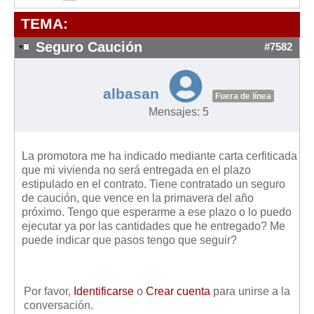
Modelos de Contratos
TEMA:
Requerimientos y comunicaciones
Formularios sobre Propiedad Horizontal
Seguro Caución
#7582
Modelos de Convocatoria de Junta de Propietarios
Modelos de Acta de Junta de Propietarios
albasan
Fuera de línea
Requerimientos y comunicaciones
Mensajes: 5
Legislación
La promotora me ha indicado mediante carta cerfiticada
Legislación sobre Arrendamientos Urbanos
que mi vivienda no será entregada en el plazo
Legislación sobre la Comunidad de Propietarios
estipulado en el contrato. Tiene contratado un seguro
de caución, que vence en la primavera del año
Legislación sobre Adquisición de Vivienda en Propiedad
próximo. Tengo que esperarme a ese plazo o lo puedo
Legislación de interés práctico
ejecutar ya por las cantidades que he entregado? Me
puede indicar que pasos tengo que seguir?
Diccionario
Usuario
Por favor,
Identificarse
o
Crear cuenta
para unirse a la
Entrar / Salir
conversación.