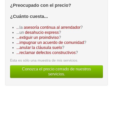
¿Preocupado con el precio?
¿Cuánto cuesta...
.
..la
asesoría continua al arrendador
?
...un
desahucio express
?
...extiguir un proindiviso
?
...impugnar un acuerdo de comunidad
?
...anular la cláusula suelo
?
...reclamar defectos constructivos
?
Esta es sólo una muestra de mis servicios.
Conozca el precio cerrado de nuestros
servicios.