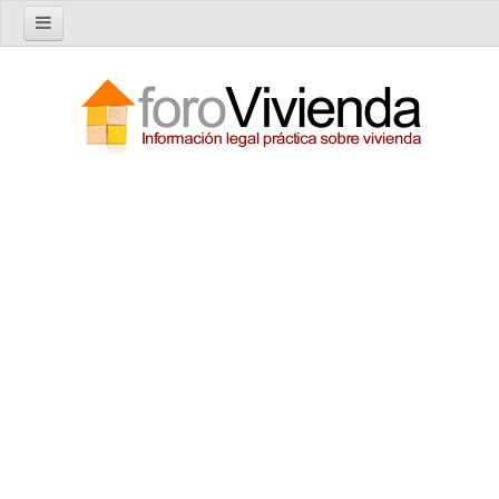
Inicio
Foro
Nuevo tema
Buscar en el foro
Categorías
Temas recientes
Reglas del Foro
Ayuda
Artículos
Artículos sobre Vivienda en Alquiler
Artículos sobre Vivienda en Propiedad
Artículos sobre la Comunidad de Propietarios