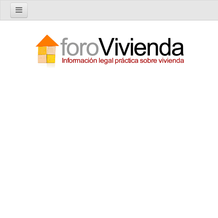
Inicio
Foro
Nuevo tema
Buscar en el foro
Categorías
Temas recientes
Reglas del Foro
Ayuda
Artículos
Artículos sobre Vivienda en Alquiler
Artículos sobre Vivienda en Propiedad
Artículos sobre la Comunidad de Propietarios