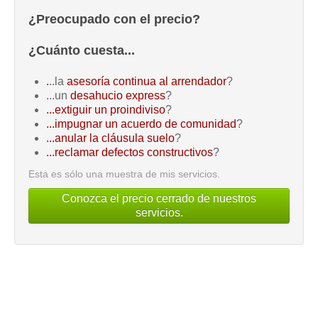
¿Preocupado con el precio?
¿Cuánto cuesta...
.
..la
asesoría continua al arrendador
?
...un
desahucio express
?
...extiguir un proindiviso
?
...impugnar un acuerdo de comunidad
?
...anular la cláusula suelo
?
...reclamar defectos constructivos
?
Esta es sólo una muestra de mis servicios.
Conozca el precio cerrado de nuestros
servicios.