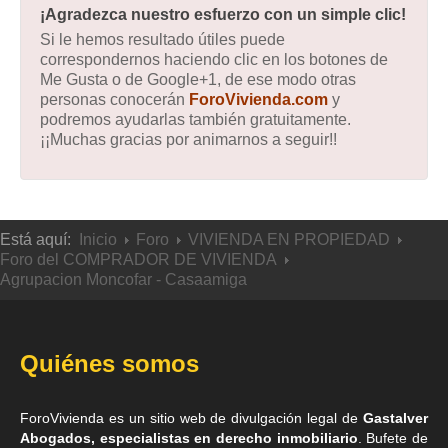
¡Agradezca nuestro esfuerzo con un simple clic!
Si le hemos resultado útiles puede
correspondernos haciendo clic en los botones de
Me Gusta o de Google+1, de ese modo otras
personas conocerán
ForoVivienda.com
y
podremos ayudarlas también gratuitamente.
¡¡Muchas gracias por animarnos a seguir!!
Está aquí:
Inicio
Foro
VIVIENDA EN PROPIEDAD
Foro del COMPRADOR DE VIVIENDA
Agrupacion Moncofar - Casaamiga
Quiénes somos
ForoVivienda es un sitio web de divulgación legal de
Gastalver
Abogados, especialistas en derecho inmobiliario
. Bufete de