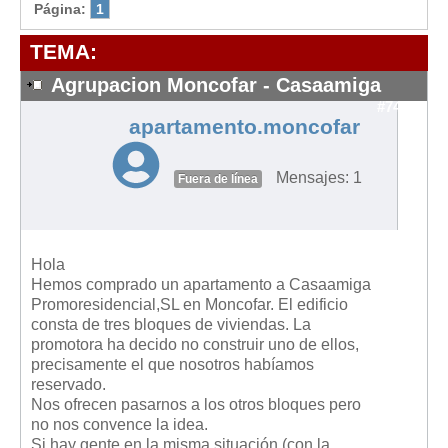
Modelos de Contratos
Página:
1
Requerimientos y comunicaciones
TEMA:
Formularios sobre Propiedad Horizontal
Agrupacion Moncofar - Casaamiga
Modelos de Convocatoria de Junta de Propietarios
#7412
apartamento.moncofar
Modelos de Acta de Junta de Propietarios
Requerimientos y comunicaciones
Mensajes: 1
Fuera de línea
Legislación
Legislación sobre Arrendamientos Urbanos
Legislación sobre la Comunidad de Propietarios
Hola
Hemos comprado un apartamento a Casaamiga
Legislación sobre Adquisición de Vivienda en Propiedad
Promoresidencial,SL en Moncofar. El edificio
Legislación de interés práctico
consta de tres bloques de viviendas. La
promotora ha decido no construir uno de ellos,
Diccionario
precisamente el que nosotros habíamos
reservado.
Usuario
Nos ofrecen pasarnos a los otros bloques pero
no nos convence la idea.
Entrar / Salir
Si hay gente en la misma situación (con la