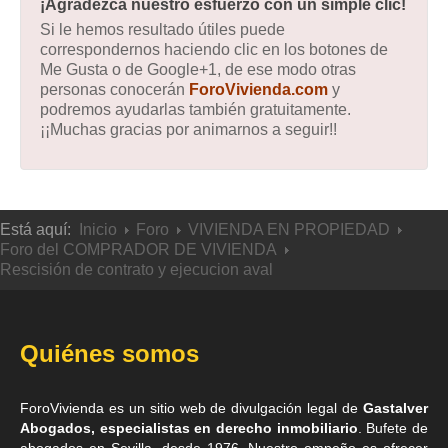
¡Agradezca nuestro esfuerzo con un simple clic!
Si le hemos resultado útiles puede
correspondernos haciendo clic en los botones de
Me Gusta o de Google+1, de ese modo otras
personas conocerán
ForoVivienda.com
y
podremos ayudarlas también gratuitamente.
¡¡Muchas gracias por animarnos a seguir!!
Está aquí:
Inicio
Foro
VIVIENDA EN PROPIEDAD
Foro del COMPRADOR DE VIVIENDA
Rescisión de contrato y ejecucion aval
Quiénes somos
ForoVivienda es un sitio web de divulgación legal de
Gastalver
Abogados, especialistas en derecho inmobiliario
. Bufete de
abogados en Sevilla
, desde 1976. Nuestro empeño es ofrecer