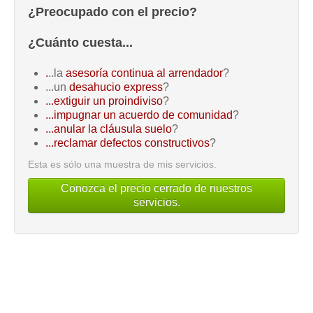
¿Preocupado con el precio?
¿Cuánto cuesta...
.
..la
asesoría continua al arrendador
?
...un
desahucio express
?
...extiguir un proindiviso
?
...impugnar un acuerdo de comunidad
?
...anular la cláusula suelo
?
...reclamar defectos constructivos
?
Esta es sólo una muestra de mis servicios.
Conozca el precio cerrado de nuestros
servicios.