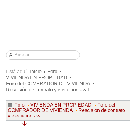
Consultas resueltas sobre Vivienda en Alquiler
Consultas resueltas sobre Vivienda en Propiedad
Consultas resueltas sobre la Comunidad de Propietarios
Formularios
Formularios de Arrendamientos Urbanos
Contratos de Arrendamiento
De vivienda
De uso distinto al de vivienda
Está aquí:
Inicio
Foro
VIVIENDA EN PROPIEDAD
Otros contratos de Arrendamiento
Foro del COMPRADOR DE VIVIENDA
Requerimientos y comunicaciones
Rescisión de contrato y ejecucion aval
Para contratos posteriores al 6 de junio de 2013
Foro
VIVIENDA EN PROPIEDAD
Foro del
Para contratos anteriores al 6 de junio de 2013
COMPRADOR DE VIVIENDA
Rescisión de contrato
y ejecucion aval
Para contratos de Renta Antigua
Formularios sobre Vivienda en Propiedad