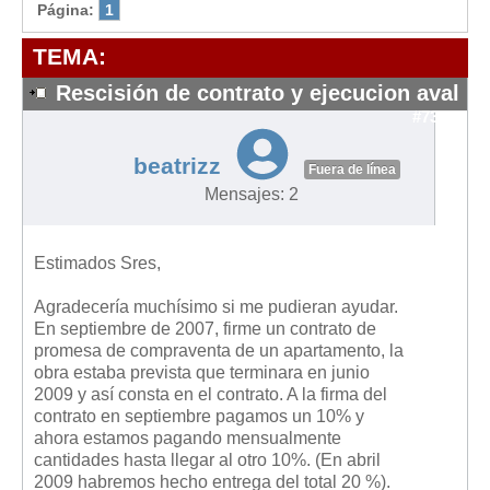
Modelos de Contratos
Página:
1
Requerimientos y comunicaciones
TEMA:
Formularios sobre Propiedad Horizontal
Rescisión de contrato y ejecucion aval
Modelos de Convocatoria de Junta de Propietarios
#7399
Modelos de Acta de Junta de Propietarios
beatrizz
Requerimientos y comunicaciones
Fuera de línea
Mensajes: 2
Legislación
Legislación sobre Arrendamientos Urbanos
Estimados Sres,
Legislación sobre la Comunidad de Propietarios
Agradecería muchísimo si me pudieran ayudar.
Legislación sobre Adquisición de Vivienda en Propiedad
En septiembre de 2007, firme un contrato de
Legislación de interés práctico
promesa de compraventa de un apartamento, la
obra estaba prevista que terminara en junio
Diccionario
2009 y así consta en el contrato. A la firma del
contrato en septiembre pagamos un 10% y
Usuario
ahora estamos pagando mensualmente
cantidades hasta llegar al otro 10%. (En abril
Entrar / Salir
2009 habremos hecho entrega del total 20 %).