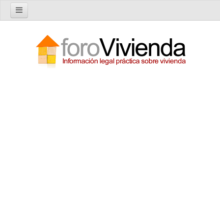
Inicio
Foro
Nuevo tema
Buscar en el foro
Categorías
Temas recientes
Reglas del Foro
Ayuda
Artículos
Artículos sobre Vivienda en Alquiler
Artículos sobre Vivienda en Propiedad
Artículos sobre la Comunidad de Propietarios