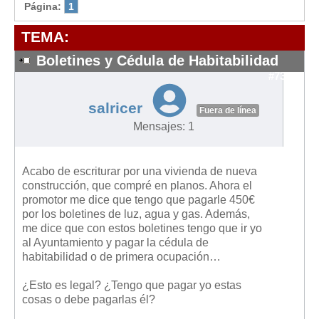
Modelos de Contratos
Página:
1
Requerimientos y comunicaciones
TEMA:
Formularios sobre Propiedad Horizontal
Boletines y Cédula de Habitabilidad
Modelos de Convocatoria de Junta de Propietarios
#7351
Modelos de Acta de Junta de Propietarios
salricer
Requerimientos y comunicaciones
Fuera de línea
Mensajes: 1
Legislación
Legislación sobre Arrendamientos Urbanos
Acabo de escriturar por una vivienda de nueva
Legislación sobre la Comunidad de Propietarios
construcción, que compré en planos. Ahora el
promotor me dice que tengo que pagarle 450€
Legislación sobre Adquisición de Vivienda en Propiedad
por los boletines de luz, agua y gas. Además,
Legislación de interés práctico
me dice que con estos boletines tengo que ir yo
al Ayuntamiento y pagar la cédula de
Diccionario
habitabilidad o de primera ocupación…
Usuario
¿Esto es legal? ¿Tengo que pagar yo estas
cosas o debe pagarlas él?
Entrar / Salir