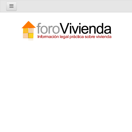
Inicio
Foro
Nuevo tema
Buscar en el foro
Categorías
Temas recientes
Reglas del Foro
Ayuda
Artículos
Artículos sobre Vivienda en Alquiler
Artículos sobre Vivienda en Propiedad
Artículos sobre la Comunidad de Propietarios