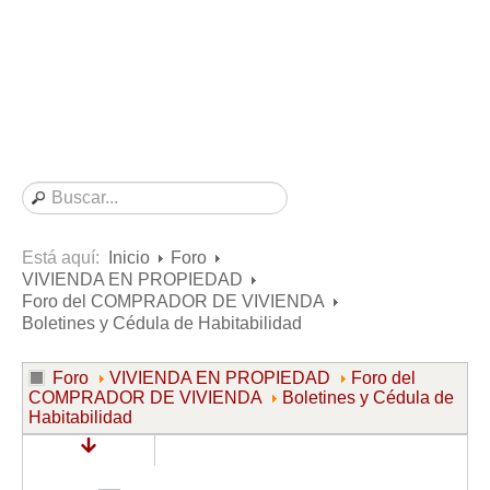
Consultas resueltas sobre Vivienda en Alquiler
Consultas resueltas sobre Vivienda en Propiedad
Consultas resueltas sobre la Comunidad de Propietarios
Formularios
Formularios de Arrendamientos Urbanos
Contratos de Arrendamiento
De vivienda
De uso distinto al de vivienda
Está aquí:
Inicio
Foro
VIVIENDA EN PROPIEDAD
Otros contratos de Arrendamiento
Foro del COMPRADOR DE VIVIENDA
Requerimientos y comunicaciones
Boletines y Cédula de Habitabilidad
Para contratos posteriores al 6 de junio de 2013
Foro
VIVIENDA EN PROPIEDAD
Foro del
Para contratos anteriores al 6 de junio de 2013
COMPRADOR DE VIVIENDA
Boletines y Cédula de
Habitabilidad
Para contratos de Renta Antigua
Formularios sobre Vivienda en Propiedad