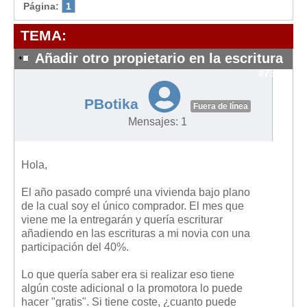
Modelos de Contratos
Página:
1
Requerimientos y comunicaciones
TEMA:
Formularios sobre Propiedad Horizontal
Añadir otro propietario en la escritura
Modelos de Convocatoria de Junta de Propietarios
#7318
Modelos de Acta de Junta de Propietarios
PBotika
Requerimientos y comunicaciones
Fuera de línea
Mensajes: 1
Legislación
Legislación sobre Arrendamientos Urbanos
Hola,
Legislación sobre la Comunidad de Propietarios
El año pasado compré una vivienda bajo plano
Legislación sobre Adquisición de Vivienda en Propiedad
de la cual soy el único comprador. El mes que
Legislación de interés práctico
viene me la entregarán y quería escriturar
añadiendo en las escrituras a mi novia con una
Diccionario
participación del 40%.
Usuario
Lo que quería saber era si realizar eso tiene
algún coste adicional o la promotora lo puede
Entrar / Salir
hacer "gratis". Si tiene coste, ¿cuanto puede