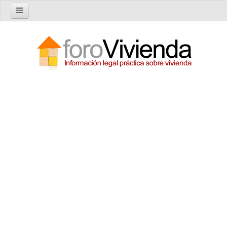
Inicio
Foro
Nuevo tema
Buscar en el foro
Categorías
Temas recientes
Reglas del Foro
Ayuda
Artículos
Artículos sobre Vivienda en Alquiler
Artículos sobre Vivienda en Propiedad
Artículos sobre la Comunidad de Propietarios