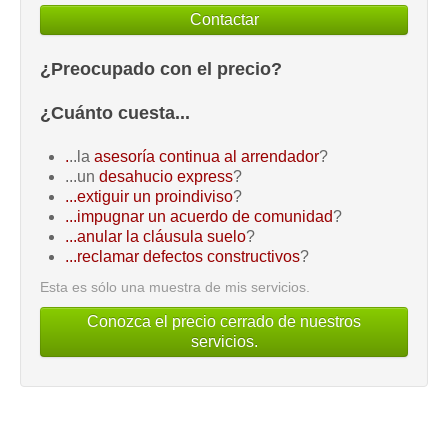
Contactar
¿Preocupado con el precio?
¿Cuánto cuesta...
.
..la
asesoría continua al arrendador
?
...un
desahucio express
?
...extiguir un proindiviso
?
...impugnar un acuerdo de comunidad
?
...anular la cláusula suelo
?
...reclamar defectos constructivos
?
Esta es sólo una muestra de mis servicios.
Conozca el precio cerrado de nuestros
servicios.