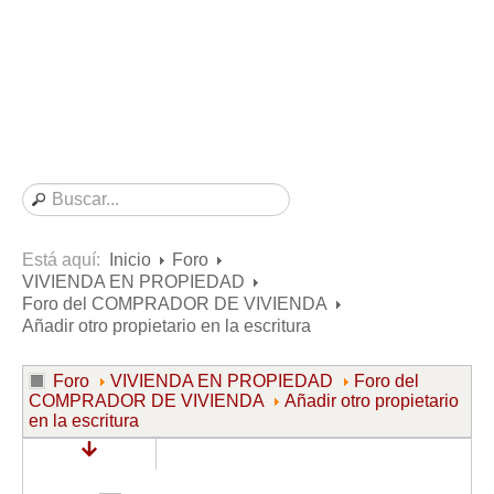
Consultas resueltas sobre Vivienda en Alquiler
Consultas resueltas sobre Vivienda en Propiedad
Consultas resueltas sobre la Comunidad de Propietarios
Formularios
Formularios de Arrendamientos Urbanos
Contratos de Arrendamiento
De vivienda
De uso distinto al de vivienda
Está aquí:
Inicio
Foro
VIVIENDA EN PROPIEDAD
Otros contratos de Arrendamiento
Foro del COMPRADOR DE VIVIENDA
Requerimientos y comunicaciones
Añadir otro propietario en la escritura
Para contratos posteriores al 6 de junio de 2013
Foro
VIVIENDA EN PROPIEDAD
Foro del
Para contratos anteriores al 6 de junio de 2013
COMPRADOR DE VIVIENDA
Añadir otro propietario
en la escritura
Para contratos de Renta Antigua
Formularios sobre Vivienda en Propiedad