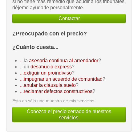
si no tiene más remedio que acudir a los tribunales,
déjeme ayudarle personalmente.
Contactar
¿Preocupado con el precio?
¿Cuánto cuesta...
.
..la
asesoría continua al arrendador
?
...un
desahucio express
?
...extiguir un proindiviso
?
...impugnar un acuerdo de comunidad
?
...anular la cláusula suelo
?
...reclamar defectos constructivos
?
Esta es sólo una muestra de mis servicios.
Conozca el precio cerrado de nuestros
servicios.