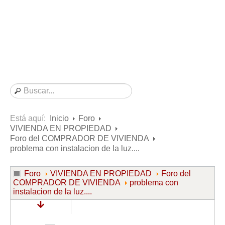
Consultas resueltas sobre Vivienda en Alquiler
Consultas resueltas sobre Vivienda en Propiedad
Consultas resueltas sobre la Comunidad de Propietarios
Formularios
Formularios de Arrendamientos Urbanos
Contratos de Arrendamiento
De vivienda
De uso distinto al de vivienda
Está aquí:
Inicio
Foro
VIVIENDA EN PROPIEDAD
Otros contratos de Arrendamiento
Foro del COMPRADOR DE VIVIENDA
Requerimientos y comunicaciones
problema con instalacion de la luz....
Para contratos posteriores al 6 de junio de 2013
Foro
VIVIENDA EN PROPIEDAD
Foro del
Para contratos anteriores al 6 de junio de 2013
COMPRADOR DE VIVIENDA
problema con
instalacion de la luz....
Para contratos de Renta Antigua
Formularios sobre Vivienda en Propiedad