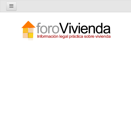
Inicio
Foro
Nuevo tema
Buscar en el foro
Categorías
Temas recientes
Reglas del Foro
Ayuda
Artículos
Artículos sobre Vivienda en Alquiler
Artículos sobre Vivienda en Propiedad
Artículos sobre la Comunidad de Propietarios