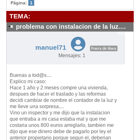
Modelos de Contratos
Página:
1
Requerimientos y comunicaciones
TEMA:
Formularios sobre Propiedad Horizontal
problema con instalacion de la luz....
Modelos de Convocatoria de Junta de Propietarios
#7271
Modelos de Acta de Junta de Propietarios
manuel71
Requerimientos y comunicaciones
Fuera de línea
Mensajes: 1
Legislación
Legislación sobre Arrendamientos Urbanos
Buenas a tod@s....
Legislación sobre la Comunidad de Propietarios
Explico mi caso:
Hace 1 año y 2 meses compre una vivienda,
Legislación sobre Adquisición de Vivienda en Propiedad
despues de hacer el traslado y las reformas
Legislación de interés práctico
decidi cambiar de nombre el contador de la luz y
me lleve una sorpresa....
Diccionario
Vino un inspector y me dijo que la instalacion
que entraba a mi casa estaba mal y que me
Usuario
costaria unos 800 euros arreglarlo, tambien me
dijo que ese dinero debe de pagarlo por ley el
Entrar / Salir
anterior propietario porque segun el, deberian