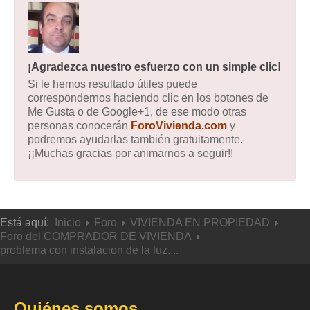
¡Agradezca nuestro esfuerzo con un simple clic!
Si le hemos resultado útiles puede
correspondernos haciendo clic en los botones de
Me Gusta o de Google+1, de ese modo otras
personas conocerán
ForoVivienda.com
y
podremos ayudarlas también gratuitamente.
¡¡Muchas gracias por animarnos a seguir!!
Está aquí:
Inicio
Foro
VIVIENDA EN PROPIEDAD
Foro del COMPRADOR DE VIVIENDA
problema con instalacion de la luz....
Quiénes somos