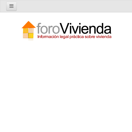
Inicio
Foro
Nuevo tema
Buscar en el foro
Categorías
Temas recientes
Reglas del Foro
Ayuda
Artículos
Artículos sobre Vivienda en Alquiler
Artículos sobre Vivienda en Propiedad
Artículos sobre la Comunidad de Propietarios