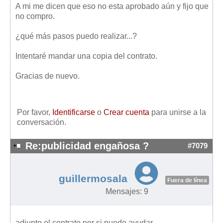
A mi me dicen que eso no esta aprobado aún y fijo que
Mis boletines
no compro.
¿qué más pasos puedo realizar...?
Intentaré mandar una copia del contrato.
Gracias de nuevo.
Por favor,
Identificarse
o
Crear cuenta
para unirse a la
conversación.
Re:publicidad engañosa ?
#7079
guillermosala
Fuera de línea
Mensajes: 9
adjunto el contrato por si puede ayudar.