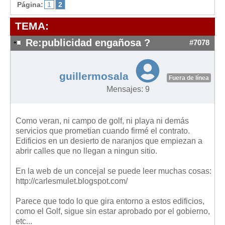
Modelos de Contratos
Página:
1
2
Requerimientos y comunicaciones
TEMA:
Formularios sobre Propiedad Horizontal
Re:publicidad engañosa ?
#7078
Modelos de Convocatoria de Junta de Propietarios
Modelos de Acta de Junta de Propietarios
guillermosala
Requerimientos y comunicaciones
Fuera de línea
Mensajes: 9
Legislación
Legislación sobre Arrendamientos Urbanos
Como veran, ni campo de golf, ni playa ni demás
Legislación sobre la Comunidad de Propietarios
servicios que prometian cuando firmé el contrato.
Edificios en un desierto de naranjos que empiezan a
Legislación sobre Adquisición de Vivienda en Propiedad
abrir calles que no llegan a ningun sitio.
Legislación de interés práctico
En la web de un concejal se puede leer muchas cosas:
Diccionario
http://carlesmulet.blogspot.com/
Usuario
Parece que todo lo que gira entorno a estos edificios,
como el Golf, sigue sin estar aprobado por el gobierno,
Entrar / Salir
etc...