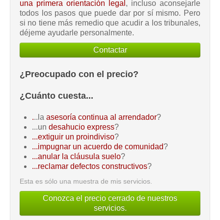
una primera orientación legal
, incluso aconsejarle
todos los pasos que puede dar por sí mismo. Pero
si no tiene más remedio que acudir a los tribunales,
déjeme ayudarle personalmente.
Contactar
¿Preocupado con el precio?
¿Cuánto cuesta...
.
..la
asesoría continua al arrendador
?
...un
desahucio express
?
...extiguir un proindiviso
?
...impugnar un acuerdo de comunidad
?
...anular la cláusula suelo
?
...reclamar defectos constructivos
?
Esta es sólo una muestra de mis servicios.
Conozca el precio cerrado de nuestros
servicios.