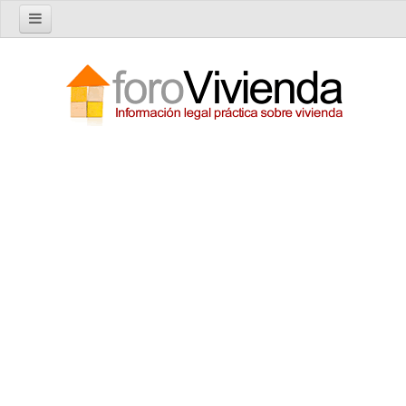
Inicio
Foro
Nuevo tema
Buscar en el foro
Categorías
Temas recientes
Reglas del Foro
Ayuda
Artículos
Artículos sobre Vivienda en Alquiler
Artículos sobre Vivienda en Propiedad
Artículos sobre la Comunidad de Propietarios