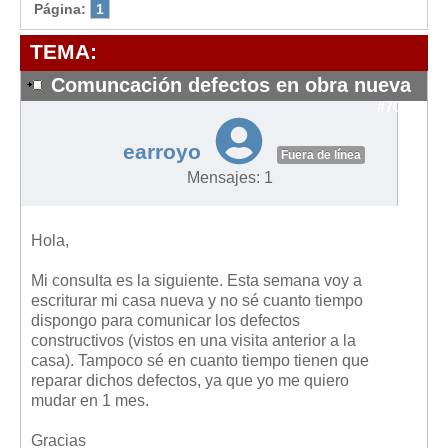
Modelos de Contratos
Página:
1
Requerimientos y comunicaciones
TEMA:
Formularios sobre Propiedad Horizontal
Comuncación defectos en obra nueva
Modelos de Convocatoria de Junta de Propietarios
#7042
Modelos de Acta de Junta de Propietarios
earroyo
Requerimientos y comunicaciones
Fuera de línea
Mensajes: 1
Legislación
Legislación sobre Arrendamientos Urbanos
Hola,
Legislación sobre la Comunidad de Propietarios
Mi consulta es la siguiente. Esta semana voy a
Legislación sobre Adquisición de Vivienda en Propiedad
escriturar mi casa nueva y no sé cuanto tiempo
Legislación de interés práctico
dispongo para comunicar los defectos
constructivos (vistos en una visita anterior a la
Diccionario
casa). Tampoco sé en cuanto tiempo tienen que
reparar dichos defectos, ya que yo me quiero
Usuario
mudar en 1 mes.
Entrar / Salir
Gracias