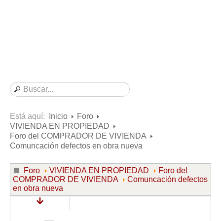
Consultas resueltas sobre Vivienda en Alquiler
Consultas resueltas sobre Vivienda en Propiedad
Consultas resueltas sobre la Comunidad de Propietarios
Formularios
Formularios de Arrendamientos Urbanos
Contratos de Arrendamiento
De vivienda
De uso distinto al de vivienda
Está aquí:
Inicio
Foro
VIVIENDA EN PROPIEDAD
Otros contratos de Arrendamiento
Foro del COMPRADOR DE VIVIENDA
Requerimientos y comunicaciones
Comuncación defectos en obra nueva
Para contratos posteriores al 6 de junio de 2013
Foro
VIVIENDA EN PROPIEDAD
Foro del
Para contratos anteriores al 6 de junio de 2013
COMPRADOR DE VIVIENDA
Comuncación defectos
en obra nueva
Para contratos de Renta Antigua
Formularios sobre Vivienda en Propiedad