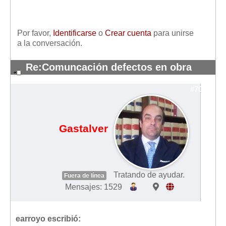
Mis boletines
Por favor,
Identificarse
o
Crear cuenta
para unirse
a la conversación.
Re:Comuncación defectos en obra
nueva
#7044
Gastalver
Tratando de ayudar.
Fuera de línea
Mensajes: 1529
earroyo escribió: