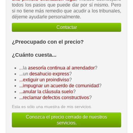
todos los pasos que puede dar por sí mismo. Pero
si no tiene más remedio que acudir a los tribunales,
déjeme ayudarle personalmente.
Contactar
¿Preocupado con el precio?
¿Cuánto cuesta...
.
..la
asesoría continua al arrendador
?
...un
desahucio express
?
...extiguir un proindiviso
?
...impugnar un acuerdo de comunidad
?
...anular la cláusula suelo
?
...reclamar defectos constructivos
?
Esta es sólo una muestra de mis servicios.
Conozca el precio cerrado de nuestros
servicios.