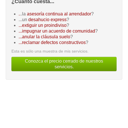
¿Cuánto cuesta...
.
..la
asesoría continua al arrendador
?
...un
desahucio express
?
...extiguir un proindiviso
?
...impugnar un acuerdo de comunidad
?
...anular la cláusula suelo
?
...reclamar defectos constructivos
?
Esta es sólo una muestra de mis servicios.
Conozca el precio cerrado de nuestros
servicios.