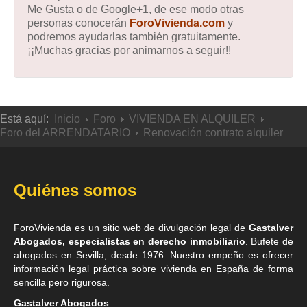
Me Gusta o de Google+1, de ese modo otras
personas conocerán
ForoVivienda.com
y
podremos ayudarlas también gratuitamente.
¡¡Muchas gracias por animarnos a seguir!!
Está aquí:
Inicio
Foro
VIVIENDA EN ALQUILER
Foro del ARRENDATARIO
Renovación contrato alquiler
Quiénes somos
ForoVivienda es un sitio web de divulgación legal de
Gastalver
Abogados, especialistas en derecho inmobiliario
. Bufete de
abogados en Sevilla
, desde 1976. Nuestro empeño es ofrecer
información legal práctica sobre vivienda en España de forma
sencilla pero rigurosa.
Gastalver Abogados