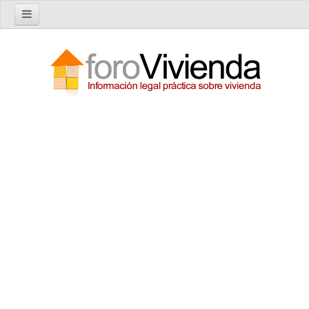
Inicio
Foro
Nuevo tema
Buscar en el foro
Categorías
Temas recientes
Reglas del Foro
Ayuda
Artículos
Artículos sobre Vivienda en Alquiler
Artículos sobre Vivienda en Propiedad
Artículos sobre la Comunidad de Propietarios