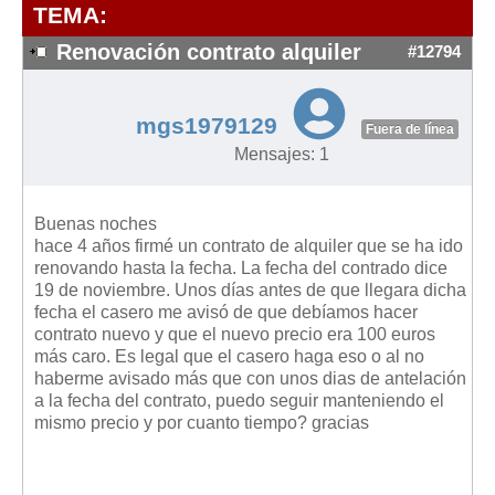
Modelos de Contratos
TEMA:
Requerimientos y comunicaciones
Renovación contrato alquiler
#12794
Formularios sobre Propiedad Horizontal
Modelos de Convocatoria de Junta de Propietarios
mgs1979129
Fuera de línea
Modelos de Acta de Junta de Propietarios
Mensajes: 1
Requerimientos y comunicaciones
Legislación
Buenas noches
hace 4 años firmé un contrato de alquiler que se ha ido
Legislación sobre Arrendamientos Urbanos
renovando hasta la fecha. La fecha del contrado dice
Legislación sobre la Comunidad de Propietarios
19 de noviembre. Unos días antes de que llegara dicha
fecha el casero me avisó de que debíamos hacer
Legislación sobre Adquisición de Vivienda en Propiedad
contrato nuevo y que el nuevo precio era 100 euros
Legislación de interés práctico
más caro. Es legal que el casero haga eso o al no
haberme avisado más que con unos dias de antelación
Diccionario
a la fecha del contrato, puedo seguir manteniendo el
mismo precio y por cuanto tiempo? gracias
Usuario
Entrar / Salir