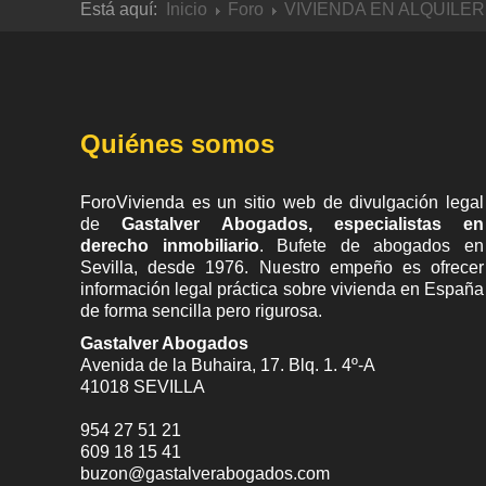
Está aquí:
Inicio
Foro
VIVIENDA EN ALQUILER
Quiénes somos
ForoVivienda es un sitio web de divulgación legal
de
Gastalver Abogados, especialistas en
derecho inmobiliario
. Bufete de
abogados en
Sevilla
, desde 1976. Nuestro empeño es ofrecer
información legal práctica sobre vivienda en España
de forma sencilla pero rigurosa.
Gastalver Abogados
Avenida de la Buhaira, 17. Blq. 1. 4º-A
41018
SEVILLA
954 27 51 21
609 18 15 41
buzon@gastalverabogados.com