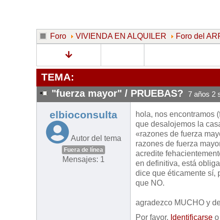
Foro
VIVIENDA EN ALQUILER
Foro del 
TEMA:
"fuerza mayor" / PRUEBAS?
7 años 2
elbioconsulta
hola, nos encontramos (f
que desalojemos la casa
«razones de fuerza may
Autor del tema
razones de fuerza mayo
Fuera de línea
acredite fehacientement
Mensajes: 1
en definitiva, está obl
dice que éticamente sí, 
que NO.
agradezco MUCHO y desd
Por favor,
Identificarse