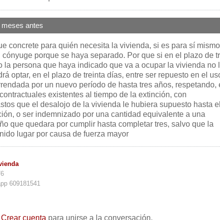
0 meses antes
ue concrete para quién necesita la vivienda, si es para sí mismo
u cónyuge porque se haya separado. Por que si en el plazo de t
 la persona que haya indicado que va a ocupar la vivienda no 
rá optar, en el plazo de treinta días, entre ser repuesto en el us
arrendada por un nuevo período de hasta tres años, respetando, 
ontractuales existentes al tiempo de la extinción, con
tos que el desalojo de la vivienda le hubiera supuesto hasta e
ón, o ser indemnizado por una cantidad equivalente a una
o que quedara por cumplir hasta completar tres, salvo que la
nido lugar por causa de fuerza mayor
vienda
76
app 609181541
o
Crear cuenta
para unirse a la conversación.