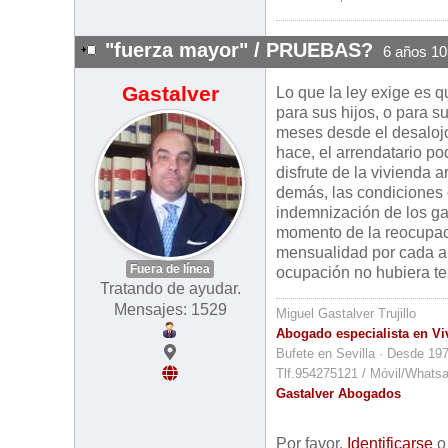
"fuerza mayor" / PRUEBAS?
6 años 1
Gastalver
Lo que la ley exige es q
para sus hijos, o para s
meses desde el desalojo
hace, el arrendatario pod
disfrute de la vivienda 
demás, las condiciones c
indemnización de los gas
momento de la reocupaci
mensualidad por cada añ
Fuera de línea
ocupación no hubiera te
Tratando de ayudar.
Mensajes: 1529
Miguel Gastalver Trujillo
Abogado especialista en Vi
Bufete en Sevilla · Desde 19
Tlf.954275121 / Móvil/Whats
Gastalver Abogados
Por favor,
Identificarse