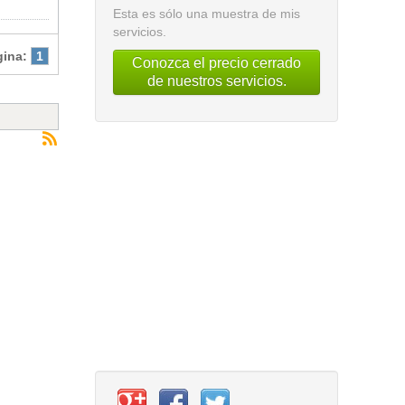
Esta es sólo una muestra de mis
servicios.
gina:
1
Conozca el precio cerrado
de nuestros servicios.