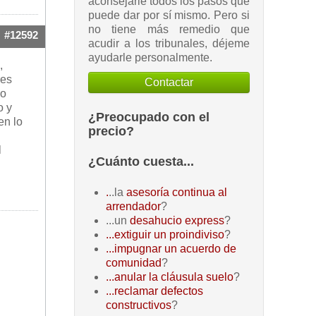
aconsejarle todos los pasos que
puede dar por sí mismo. Pero si
no tiene más remedio que
#12592
acudir a los tribunales, déjeme
ayudarle personalmente.
,
res
Contactar
lo
o y
¿Preocupado con el
en lo
precio?
l
¿Cuánto cuesta...
.
..la
asesoría continua al
arrendador
?
...un
desahucio express
?
...extiguir un proindiviso
?
...impugnar un acuerdo de
comunidad
?
...anular la cláusula suelo
?
...reclamar defectos
constructivos
?