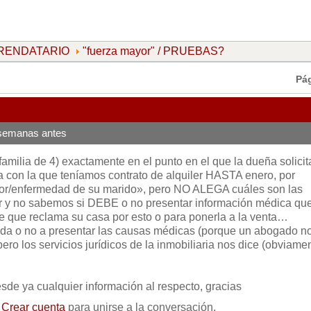
ARRENDATARIO
"fuerza mayor" / PRUEBAS?
Pá
 semanas antes
amilia de 4) exactamente en el punto en el que la dueña solicit
 con la que teníamos contrato de alquiler HASTA enero, por
or/enfermedad de su marido», pero NO ALEGA cuáles son las
r y no sabemos si DEBE o no presentar información médica qu
e que reclama su casa por esto o para ponerla a la venta…
igada o no a presentar las causas médicas (porque un abogado n
pero los servicios jurídicos de la inmobiliaria nos dice (obviame
e ya cualquier información al respecto, gracias
o
Crear cuenta
para unirse a la conversación.