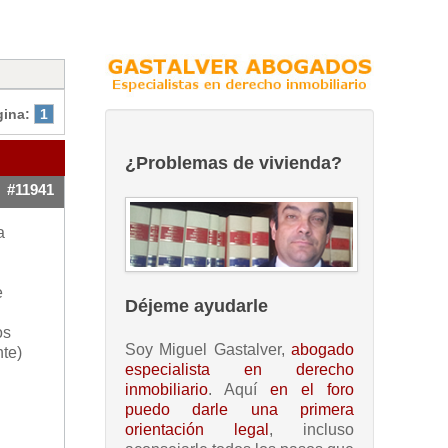
gina:
1
¿Problemas de vivienda?
#11941
a
e
Déjeme ayudarle
os
Soy Miguel Gastalver,
abogado
nte)
especialista en derecho
inmobiliario
. Aquí
en el foro
puedo darle una primera
orientación legal
, incluso