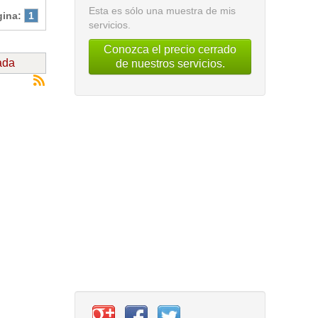
Esta es sólo una muestra de mis
gina:
1
servicios.
Conozca el precio cerrado
ada
de nuestros servicios.