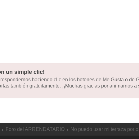
n un simple clic!
orrespondernos haciendo clic en los botones de Me Gusta o de
las también gratuitamente. ¡¡Muchas gracias por animarnos a s
Foro del ARRENDATARIO
No puedo usar mi terraza por o