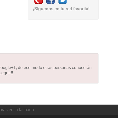
¡Síguenos en tu red favorita!
 Google+1, de ese modo otras personas conocerán
eguir!!
bras en la fachada