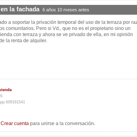
 en la fachada
6 años 10 meses antes
gado a soportar la privación temporal del uso de la terraza por r
s comunitarios. Pero si Vd., que no es el propietario sino un
ivienda con terraza y ahora se ve privado de ella, en mi opinión
e la renta de alquiler.
vienda
76
app 609181541
o
Crear cuenta
para unirse a la conversación.