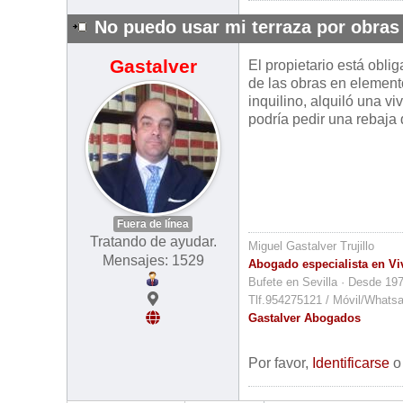
No puedo usar mi terraza por obras
Gastalver
El propietario está obli
de las obras en elemento
inquilino, alquiló una v
podría pedir una rebaja d
Fuera de línea
Tratando de ayudar.
Miguel Gastalver Trujillo
Mensajes: 1529
Abogado especialista en Vi
Bufete en Sevilla · Desde 19
Tlf.954275121 / Móvil/Whats
Gastalver Abogados
Por favor,
Identificarse