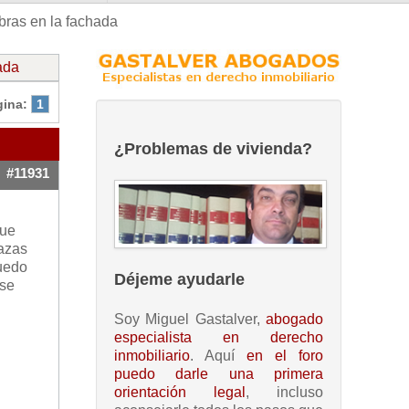
bras en la fachada
ada
gina:
1
¿Problemas de vivienda?
#11931
que
razas
Puedo
Déjeme ayudarle
 se
Soy Miguel Gastalver,
abogado
especialista en derecho
inmobiliario
. Aquí
en el foro
puedo darle una primera
orientación legal
, incluso