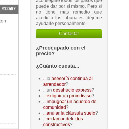
aconsejarle todos los pasos que
puede dar por sí mismo. Pero si
#12597
no tiene más remedio que
acudir a los tribunales, déjeme
azón
ayudarle personalmente.
Contactar
¿Preocupado con el
precio?
¿Cuánto cuesta...
.
..la
asesoría continua al
arrendador
?
...un
desahucio express
?
...extiguir un proindiviso
?
...impugnar un acuerdo de
comunidad
?
...anular la cláusula suelo
?
...reclamar defectos
constructivos
?