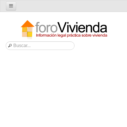
Inicio
Foro
Nuevo tema
Buscar en el foro
Categorías
Temas recientes
Reglas del Foro
Ayuda
Artículos
Artículos sobre Vivienda en Alquiler
Artículos sobre Vivienda en Propiedad
Artículos sobre la Comunidad de Propietarios