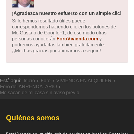
¡Agradezca nuestro esfuerzo con un simple clic!
Si le hemos resultado útiles puede
correspondernos haciendo clic en los botones de
Me Gusta o de Google+1, de ese modo otras
personas conocerán
ForoVivienda.com
y
podremos ayudarlas también gratuitamente.
¡¡Muchas gracias por animarnos a seguir!!
Está aquí:
Inicio
Foro
VIVIENDA EN ALQUILER
Foro del ARRENDATARIO
Me sacan de mi casa sin aviso previo
Quiénes somos
ForoVivienda es un sitio web de divulgación legal de
Gastalver