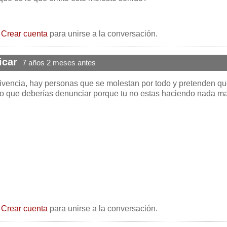
o
Crear cuenta
para unirse a la conversación.
icar
7 años 2 meses antes
vencia, hay personas que se molestan por todo y pretenden q
o que deberías denunciar porque tu no estas haciendo nada ma
o
Crear cuenta
para unirse a la conversación.