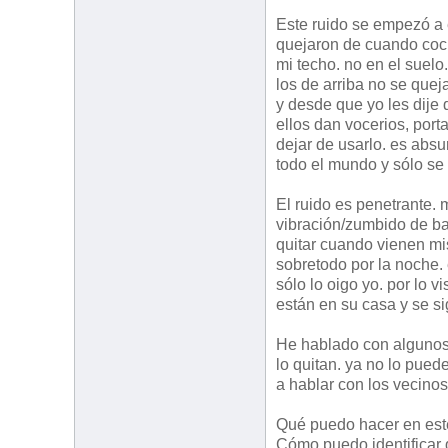
Este ruido se empezó a e
quejaron de cuando coci
mi techo. no en el suelo
los de arriba no se quej
y desde que yo les dije 
ellos dan vocerios, porta
dejar de usarlo. es abs
todo el mundo y sólo se 
El ruido es penetrante. 
vibración/zumbido de ba
quitar cuando vienen mi
sobretodo por la noche. 
sólo lo oigo yo. por lo v
están en su casa y se si
He hablado con algunos 
lo quitan. ya no lo pued
a hablar con los vecino
Qué puedo hacer en este
Cómo puedo identificar 