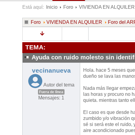
Está aquí:
Inicio
Foro
VIVIENDA EN ALQUILER
Foro
VIVIENDA EN ALQUILER
Foro del 
TEMA:
Ayuda con ruido molesto sin identif
vecinanueva
Hola. hace 5 meses que 
dueño se lava las manos
Autor del tema
Nada más llegar empezar
Fuera de línea
las horas y procuro no 
Mensajes: 1
quieta. mientras tanto e
El caso es que desde h
zumbido y/o vibración qu
sé si será este el ruido
aire acondicionado pues