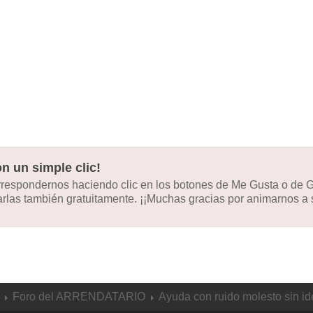
n un simple clic!
orrespondernos haciendo clic en los botones de Me Gusta o de
las también gratuitamente. ¡¡Muchas gracias por animarnos a s
Foro del ARRENDATARIO
Ayuda con ruido molesto sin ide