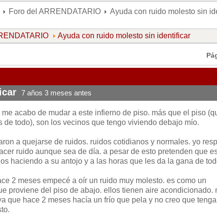
Foro del ARRENDATARIO
Ayuda con ruido molesto sin ide
ARRENDATARIO
Ayuda con ruido molesto sin identificar
Pá
icar
7 años 3 meses antes
me acabo de mudar a este infierno de piso. más que el piso (q
 de todo), son los vecinos que tengo viviendo debajo mío.
on a quejarse de ruidos. ruidos cotidianos y normales. yo res
hacer ruido aunque sea de día. a pesar de esto pretenden que e
llos haciendo a su antojo y a las horas que les da la gana de tod
ace 2 meses empecé a oír un ruido muy molesto. es como un
e proviene del piso de abajo. ellos tienen aire acondicionado. 
, ya que hace 2 meses hacía un frío que pela y no creo que tenga
to.