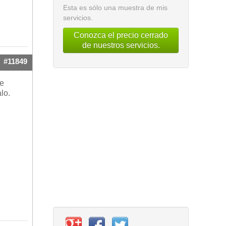
Esta es sólo una muestra de mis
servicios.
Conozca el precio cerrado
de nuestros servicios.
#11849
ue
lo.