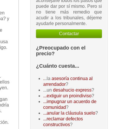
aconsejarle todos los pasos que
puede dar por sí mismo. Pero si
no tiene más remedio que
 en
acudir a los tribunales, déjeme
ba? y
ayudarle personalmente.
ue
Contactar
 usa
¿Preocupado con el
igo.
precio?
¿Cuánto cuesta...
.
.
..la
asesoría continua al
ellos
arrendador
?
yen.
...un
desahucio express
?
...extiguir un proindiviso
?
egan
...impugnar un acuerdo de
ndría
comunidad
?
.
...anular la cláusula suelo
?
...reclamar defectos
ción.
constructivos
?