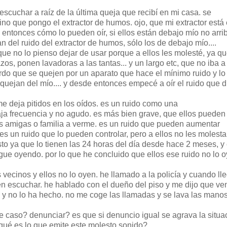
scuchar a raíz de la última queja que recibí en mi casa. se
no que pongo el extractor de humos. ojo, que mi extractor está
. entonces cómo lo pueden oír, si ellos están debajo mío no arri
an del ruido del extractor de humos, sólo los de debajo mío....
que no lo pienso dejar de usar porque a ellos les molesté, ya q
zos, ponen lavadoras a las tantas... y un largo etc, que no iba a
urdo que se quejen por un aparato que hace el mínimo ruido y lo
quejan del mío.... y desde entonces empecé a oír el ruido que d
me deja pitidos en los oídos. es un ruido como una
ja frecuencia y no agudo. es más bien grave, que ellos pueden
s amigas o familia a verme. es un ruido que pueden aumentar
es un ruido que lo pueden controlar, pero a ellos no les molesta
isto ya que lo tienen las 24 horas del día desde hace 2 meses, y 
gue oyendo. por lo que he concluido que ellos ese ruido no lo o
vecinos y ellos no lo oyen. he llamado a la policía y cuando ll
en escuchar. he hablado con el dueño del piso y me dijo que ve
s y no lo ha hecho. no me coge las llamadas y se lava las manos
 caso? denunciar? es que si denuncio igual se agrava la situa
qué es lo que emite este molesto sonido?