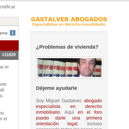
ntificar
gina:
1
¿Problemas de vivienda?
#11829
ue el
peto
Déjeme ayudarle
sté
o.
Soy Miguel Gastalver,
abogado
especialista en derecho
inmobiliario
. Aquí
en el foro
no
puedo darle una primera
n el
orientación legal
, incluso